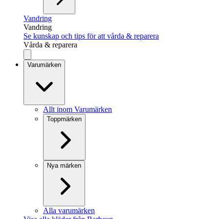
Vandring
Vandring
Se kunskap och tips för att vårda & reparera
Vårda & reparera
Varumärken
Allt inom Varumärken
Toppmärken
Nya märken
Alla varumärken