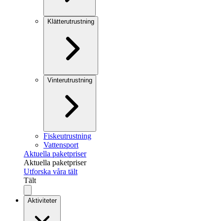
Klätterutrustning
Vinterutrustning
Fiskeutrustning
Vattensport
Aktuella paketpriser
Aktuella paketpriser
Utforska våra tält
Tält
Aktiviteter