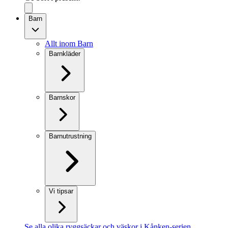
Barn
Allt inom Barn
Barnkläder
Barnskor
Barnutrustning
Vi tipsar
Se alla olika ryggsäckar och väskor i Kånken-serien