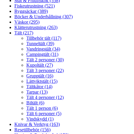
Mat & Friluftskök (558)
Fiskeutrustning (521)
Ryggsäckar (389)
Böcker & Underhållning (307)
Väskor (295)
Klätterutrustning (263)
Tält (217)
Tillbehör tält (117)
Tunneltält (39)
Vandringstält (34)
Campingtält (31)
Tält 2 personer (30)
Kupoltält (27)
Tält 3 personer (22)
Grupptält (16)
Lättviktstält (15)
Tältkåtor (14)
Tarpar (13)
Tält 4 personer (12)
Biltält (6)
Tält 1 person (6)
Tält 6 personer (5)
Vindskydd (1)
Knivar & Verktyg (163)
Resetillbehör (156)