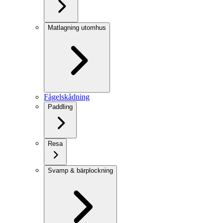
Matlagning utomhus
Fågelskådning
Paddling
Resa
Svamp & bärplockning