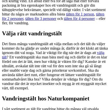
och kraftig vind. En absid eller två för att laga mat eller förvara
packning är bra egenskaper hos ett vandringstält och gör din
tältupplevelse bekvämare, speciellt vid dåligt väder. I vårt sortiment
hittar du några av marknadens allra bästa
tälten för 1 person
,
tälten
för 2 personer
,
tälten för 3 personer
och
tälten för 4 personer
– eller
fler, för vandring.
Välja rätt vandringstält
Det finns många vandringstält att välja mellan och det tält du väljer
kommer du ha glädje av under många år, därför är det klokt att tänka
igenom ditt val noga. Vad är viktigt för dig när det är dags att
välja
tält
? Ett vandringstält ska man bära med sig och därför är det en klar
fördel om det är lätt, men hur viktig är vikten för dig? Kanske är ett
ultralätt, avskalat tält inte rätt val för den som inte ska gå så långt
eller snabbt varje dag och gärna prioriterar sovkomfort. Ska du
använda tältet året runt, eller fungerar ett lättare vandringstält för
sommarhalvåret lika bra? Vilka detaljer är viktiga för dig? Om du
vandrar där det är mycket insekter och mygg är ett myggnät mycket
värt, till exempel.
Vandringstält hos Naturkompaniet
I vårt sortiment av tält för vandring hittar du många väl utvalda