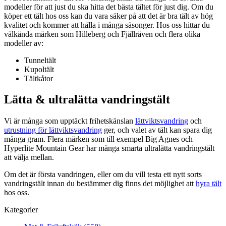
modeller för att just du ska hitta det bästa tältet för just dig. Om du
köper ett tält hos oss kan du vara säker på att det är bra tält av hög
kvalitet och kommer att hålla i många säsonger. Hos oss hittar du
välkända märken som Hilleberg och Fjällräven och flera olika
modeller av:
Tunneltält
Kupoltält
Tältkåtor
Lätta & ultralätta vandringstält
Vi är många som upptäckt frihetskänslan
lättviktsvandring
och
utrustning för lättviktsvandring
ger, och valet av tält kan spara dig
många gram. Flera märken som till exempel Big Agnes och
Hyperlite Mountain Gear har många smarta ultralätta vandringstält
att välja mellan.
Om det är första vandringen, eller om du vill testa ett nytt sorts
vandringstält innan du bestämmer dig finns det möjlighet att
hyra tält
hos oss.
Kategorier