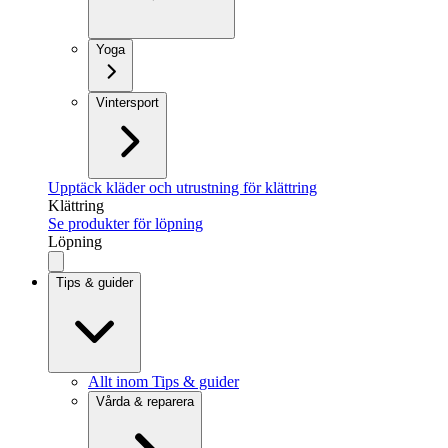
Yoga
Vintersport
Upptäck kläder och utrustning för klättring
Klättring
Se produkter för löpning
Löpning
Tips & guider
Allt inom Tips & guider
Vårda & reparera