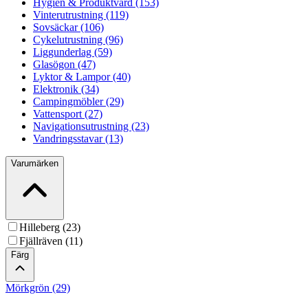
Hygien & Produktvård (153)
Vinterutrustning (119)
Sovsäckar (106)
Cykelutrustning (96)
Liggunderlag (59)
Glasögon (47)
Lyktor & Lampor (40)
Elektronik (34)
Campingmöbler (29)
Vattensport (27)
Navigationsutrustning (23)
Vandringsstavar (13)
Varumärken
Hilleberg (23)
Fjällräven (11)
Färg
Mörkgrön (29)