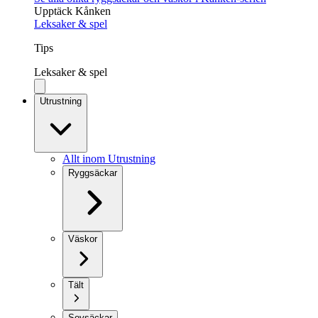
Upptäck Kånken
Leksaker & spel
Tips
Leksaker & spel
Utrustning
Allt inom Utrustning
Ryggsäckar
Väskor
Tält
Sovsäckar