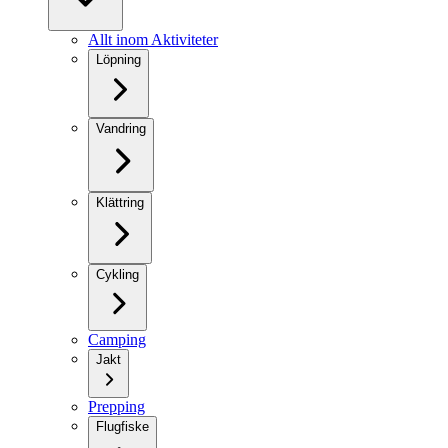
Allt inom Aktiviteter
Löpning
Vandring
Klättring
Cykling
Camping
Jakt
Prepping
Flugfiske