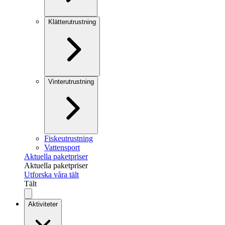
Klätterutrustning
Vinterutrustning
Fiskeutrustning
Vattensport
Aktuella paketpriser
Aktuella paketpriser
Utforska våra tält
Tält
Aktiviteter