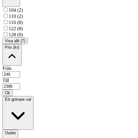
104 (2)
110 (2)
116 (8)
122 (8)
128 (9)
Visa allt (7)
Pris (kr)
Från
Till
Ok
Ett grönare val
Outlet