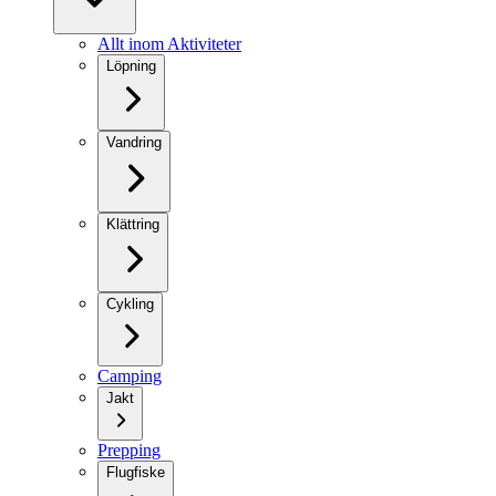
Allt inom Aktiviteter
Löpning
Vandring
Klättring
Cykling
Camping
Jakt
Prepping
Flugfiske