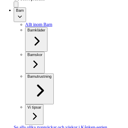
Barn
Allt inom Barn
Barnkläder
Barnskor
Barnutrustning
Vi tipsar
Se alla olika ryggsäckar och väskor i Kånken-serien