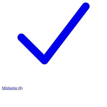
Mörkgrön (8)