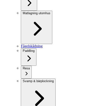
Matlagning utomhus
Fågelskådning
Paddling
Resa
Svamp & bärplockning