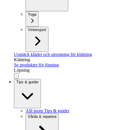
Yoga
Vintersport
Upptäck kläder och utrustning för klättring
Klättring
Se produkter för löpning
Löpning
Tips & guider
Allt inom Tips & guider
Vårda & reparera