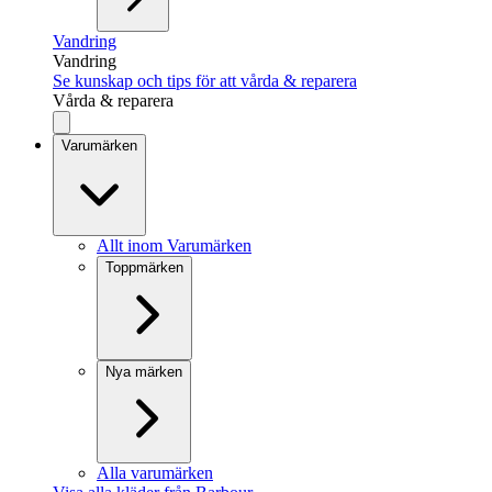
Vandring
Vandring
Se kunskap och tips för att vårda & reparera
Vårda & reparera
Varumärken
Allt inom Varumärken
Toppmärken
Nya märken
Alla varumärken