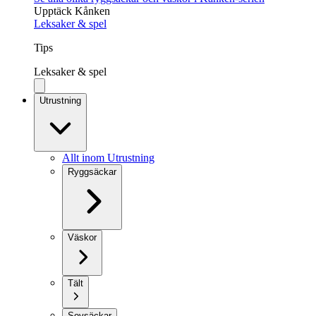
Upptäck Kånken
Leksaker & spel
Tips
Leksaker & spel
Utrustning
Allt inom Utrustning
Ryggsäckar
Väskor
Tält
Sovsäckar