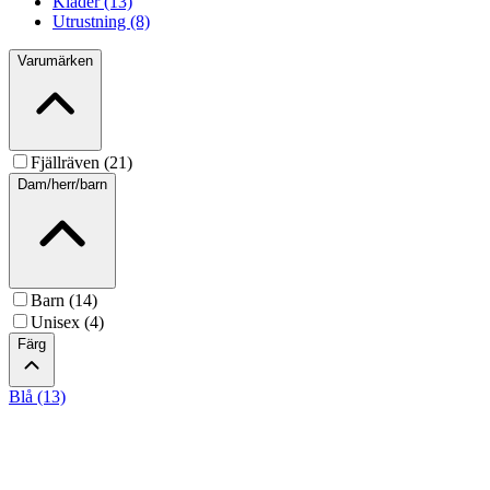
Kläder (13)
Utrustning (8)
Varumärken
Fjällräven (21)
Dam/herr/barn
Barn (14)
Unisex (4)
Färg
Blå (13)