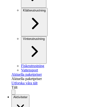
Klätterutrustning
Vinterutrustning
Fiskeutrustning
Vattensport
Aktuella paketpriser
Aktuella paketpriser
Utforska våra tält
Tält
Aktiviteter