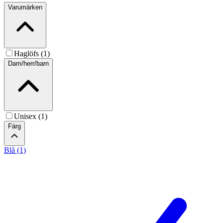
Varumärken
Haglöfs (1)
Dam/herr/barn
Unisex (1)
Färg
Blå (1)