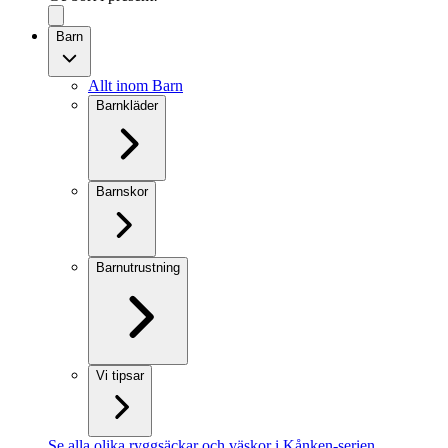
Barn
Allt inom Barn
Barnkläder
Barnskor
Barnutrustning
Vi tipsar
Se alla olika ryggsäckar och väskor i Kånken-serien