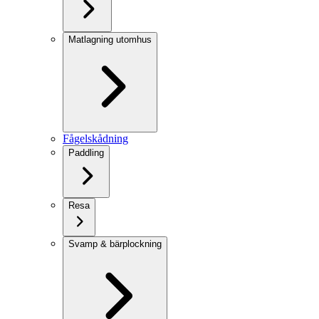
Matlagning utomhus
Fågelskådning
Paddling
Resa
Svamp & bärplockning