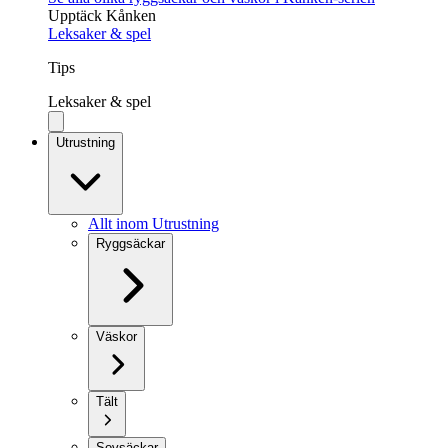
Upptäck Kånken
Leksaker & spel
Tips
Leksaker & spel
Utrustning
Allt inom Utrustning
Ryggsäckar
Väskor
Tält
Sovsäckar