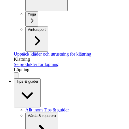
Yoga
Vintersport
Upptäck kläder och utrustning för klättring
Klättring
Se produkter för löpning
Löpning
Tips & guider
Allt inom Tips & guider
Vårda & reparera