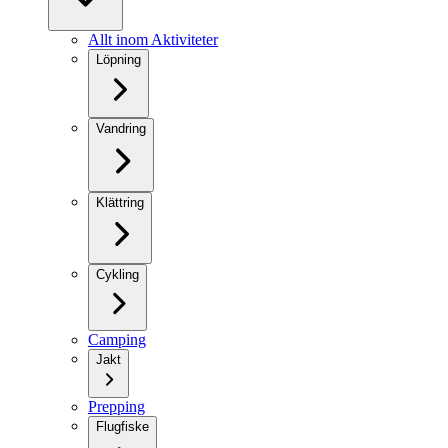
Allt inom Aktiviteter
Löpning
Vandring
Klättring
Cykling
Camping
Jakt
Prepping
Flugfiske