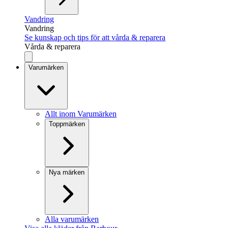
Vandring
Vandring
Se kunskap och tips för att vårda & reparera
Vårda & reparera
Varumärken
Allt inom Varumärken
Toppmärken
Nya märken
Alla varumärken