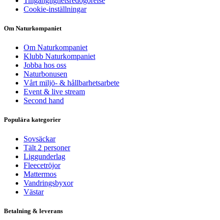
Tillgänglighetsredogörelse
Cookie-inställningar
Om Naturkompaniet
Om Naturkompaniet
Klubb Naturkompaniet
Jobba hos oss
Naturbonusen
Vårt miljö- & hållbarhetsarbete
Event & live stream
Second hand
Populära kategorier
Sovsäckar
Tält 2 personer
Liggunderlag
Fleecetröjor
Mattermos
Vandringsbyxor
Västar
Betalning & leverans