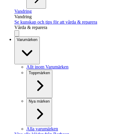
Vandring
Vandring
Se kunskap och tips för att vårda & reparera
Vårda & reparera
Varumärken
Allt inom Varumärken
Toppmärken
Nya märken
Alla varumärken