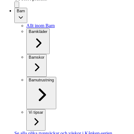
Barn
Allt inom Barn
Barnkläder
Barnskor
Barnutrustning
Vi tipsar
Se alla olika ryggsäckar och väskor i Kånken-serien