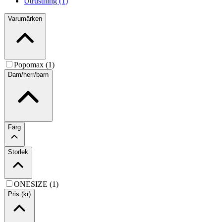
Utrustning (1)
Varumärken
Popomax (1)
Dam/herr/barn
Färg
Storlek
ONESIZE (1)
Pris (kr)