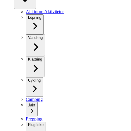
Allt inom Aktiviteter
Löpning
Vandring
Klättring
Cykling
Camping
Jakt
Prepping
Flugfiske