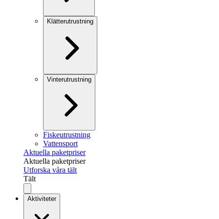
Klätterutrustning
Vinterutrustning
Fiskeutrustning
Vattensport
Aktuella paketpriser
Aktuella paketpriser
Utforska våra tält
Tält
Aktiviteter