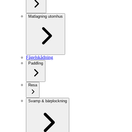
Matlagning utomhus
Fågelskådning
Paddling
Resa
Svamp & bärplockning