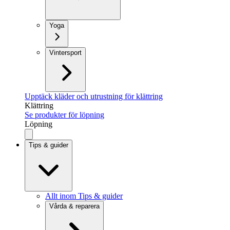
Yoga
Vintersport
Upptäck kläder och utrustning för klättring
Klättring
Se produkter för löpning
Löpning
Tips & guider
Allt inom Tips & guider
Vårda & reparera