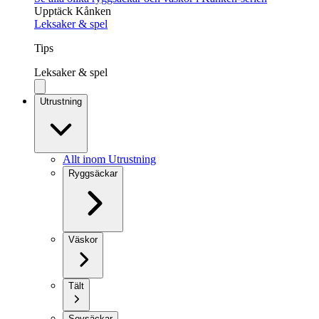
Upptäck Kånken
Leksaker & spel
Tips
Leksaker & spel
Utrustning
Allt inom Utrustning
Ryggsäckar
Väskor
Tält
Sovsäckar