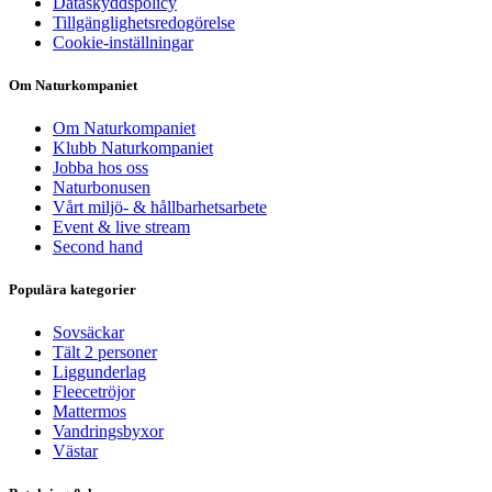
Dataskyddspolicy
Tillgänglighetsredogörelse
Cookie-inställningar
Om Naturkompaniet
Om Naturkompaniet
Klubb Naturkompaniet
Jobba hos oss
Naturbonusen
Vårt miljö- & hållbarhetsarbete
Event & live stream
Second hand
Populära kategorier
Sovsäckar
Tält 2 personer
Liggunderlag
Fleecetröjor
Mattermos
Vandringsbyxor
Västar