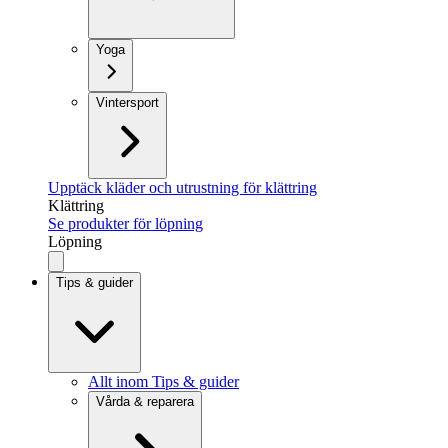
Yoga
Vintersport
Upptäck kläder och utrustning för klättring
Klättring
Se produkter för löpning
Löpning
Tips & guider
Allt inom Tips & guider
Vårda & reparera