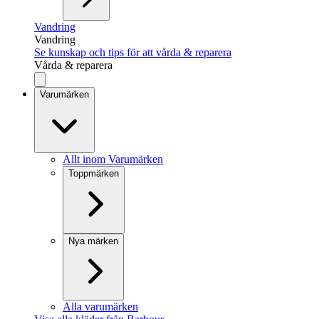
Vandring
Vandring
Se kunskap och tips för att vårda & reparera
Vårda & reparera
Varumärken
Allt inom Varumärken
Toppmärken
Nya märken
Alla varumärken