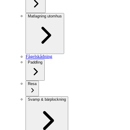
Matlagning utomhus
Fågelskådning
Paddling
Resa
Svamp & bärplockning