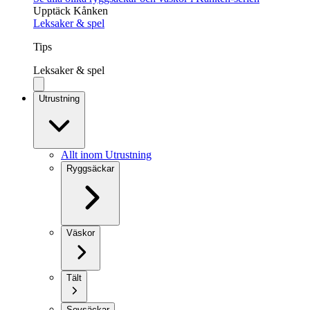
Upptäck Kånken
Leksaker & spel
Tips
Leksaker & spel
Utrustning
Allt inom Utrustning
Ryggsäckar
Väskor
Tält
Sovsäckar