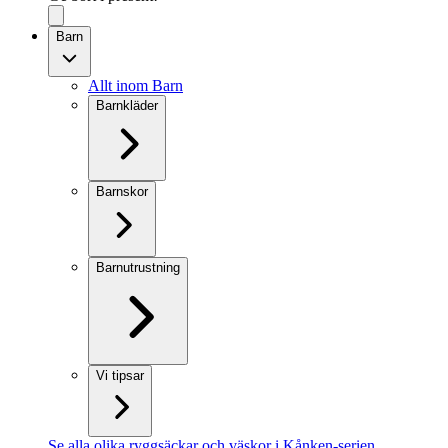
Barn
Allt inom Barn
Barnkläder
Barnskor
Barnutrustning
Vi tipsar
Se alla olika ryggsäckar och väskor i Kånken-serien