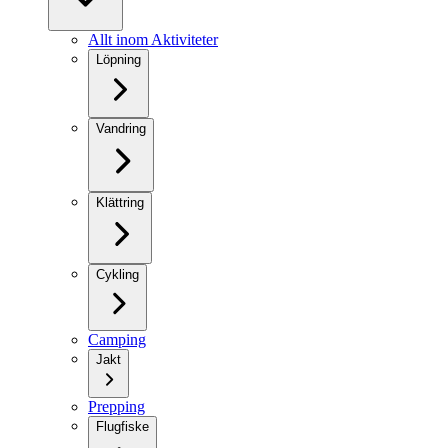
Allt inom Aktiviteter
Löpning
Vandring
Klättring
Cykling
Camping
Jakt
Prepping
Flugfiske