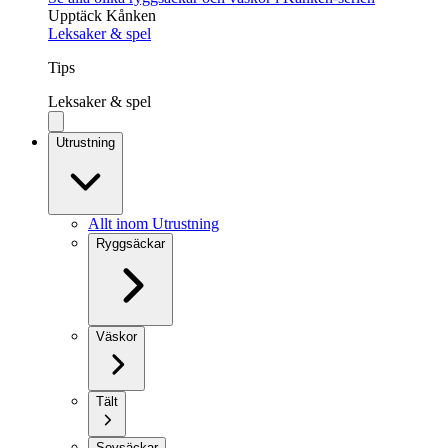
Upptäck Kånken
Leksaker & spel
Tips
Leksaker & spel
Utrustning
Allt inom Utrustning
Ryggsäckar
Väskor
Tält
Sovsäckar