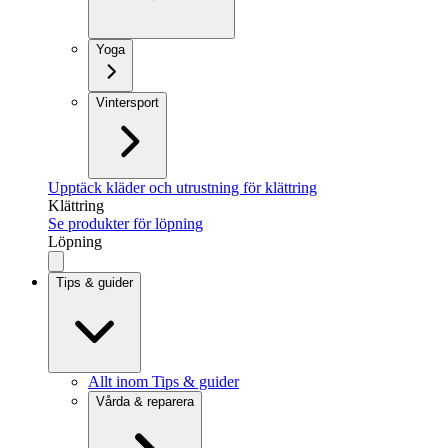
Yoga
Vintersport
Upptäck kläder och utrustning för klättring
Klättring
Se produkter för löpning
Löpning
Tips & guider
Allt inom Tips & guider
Vårda & reparera