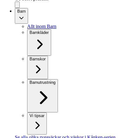
Barn
Allt inom Barn
Barnkläder
Barnskor
Barnutrustning
Vi tipsar
Se alla olika ryggsäckar och väskor i Kånken-serien