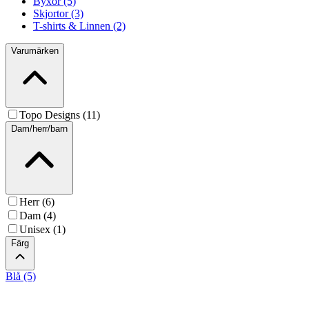
Byxor (5)
Skjortor (3)
T-shirts & Linnen (2)
Varumärken
Topo Designs (11)
Dam/herr/barn
Herr (6)
Dam (4)
Unisex (1)
Färg
Blå (5)