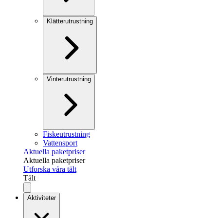
Klätterutrustning
Vinterutrustning
Fiskeutrustning
Vattensport
Aktuella paketpriser
Aktuella paketpriser
Utforska våra tält
Tält
Aktiviteter