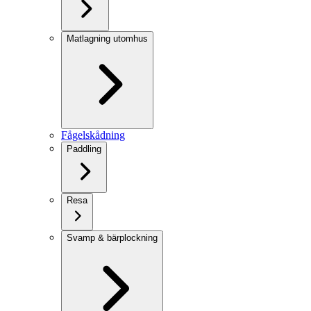
Matlagning utomhus
Fågelskådning
Paddling
Resa
Svamp & bärplockning