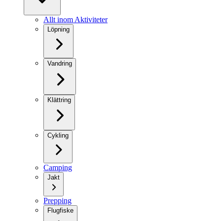
Allt inom Aktiviteter
Löpning
Vandring
Klättring
Cykling
Camping
Jakt
Prepping
Flugfiske