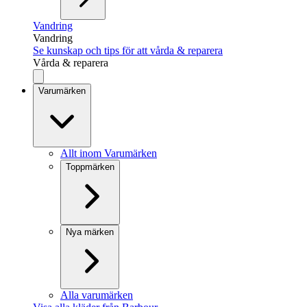
Vandring
Vandring
Se kunskap och tips för att vårda & reparera
Vårda & reparera
Varumärken
Allt inom Varumärken
Toppmärken
Nya märken
Alla varumärken