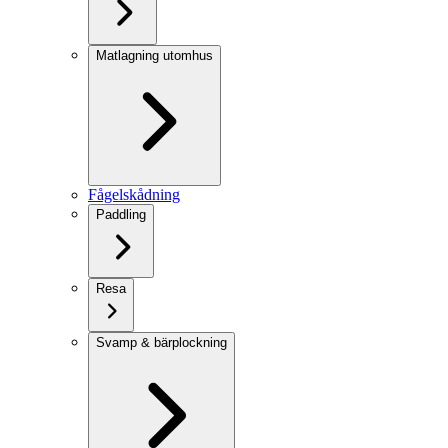
Matlagning utomhus
Fågelskådning
Paddling
Resa
Svamp & bärplockning