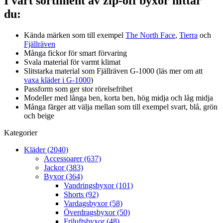
I vårt sortiment av zip-off byxor hittar
du:
Kända märken som till exempel
The North Face
,
Tierra
och
Fjällräven
Många fickor för smart förvaring
Svala material för varmt klimat
Slitstarka material som Fjällräven G-1000 (läs mer om att
vaxa kläder i G-1000
)
Passform som ger stor rörelsefrihet
Modeller med långa ben, korta ben, hög midja och låg midja
Många färger att välja mellan som till exempel svart, blå, grön
och beige
Kategorier
Kläder (2040)
Accessoarer (637)
Jackor (383)
Byxor (364)
Vandringsbyxor (101)
Shorts (92)
Vardagsbyxor (58)
Överdragsbyxor (50)
Friluftsbyxor (48)