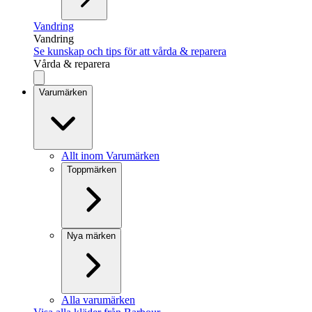
Vandring
Vandring
Se kunskap och tips för att vårda & reparera
Vårda & reparera
Varumärken
Allt inom Varumärken
Toppmärken
Nya märken
Alla varumärken