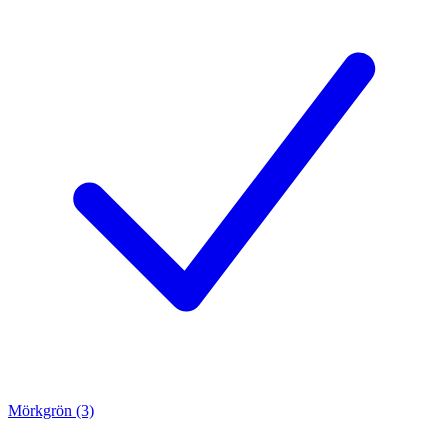
Mörkgrön (3)