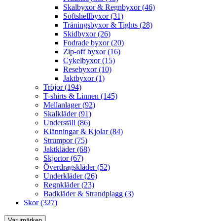
Skalbyxor & Regnbyxor (46)
Softshellbyxor (31)
Träningsbyxor & Tights (28)
Skidbyxor (26)
Fodrade byxor (20)
Zip-off byxor (16)
Cykelbyxor (15)
Resebyxor (10)
Jaktbyxor (1)
Tröjor (194)
T-shirts & Linnen (145)
Mellanlager (92)
Skalkläder (91)
Underställ (86)
Klänningar & Kjolar (84)
Strumpor (75)
Jaktkläder (68)
Skjortor (67)
Överdragskläder (52)
Underkläder (26)
Regnkläder (23)
Badkläder & Strandplagg (3)
Skor (327)
Varumärken