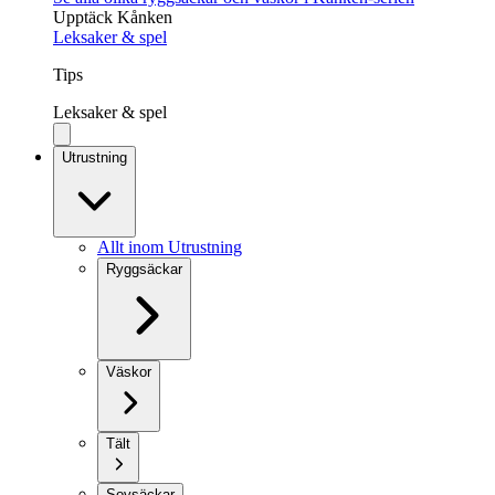
Upptäck Kånken
Leksaker & spel
Tips
Leksaker & spel
Utrustning
Allt inom Utrustning
Ryggsäckar
Väskor
Tält
Sovsäckar