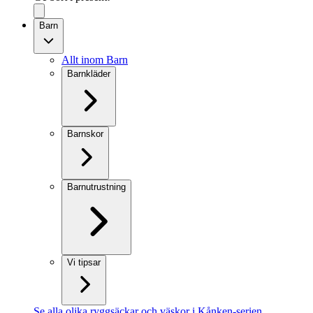
Barn
Allt inom Barn
Barnkläder
Barnskor
Barnutrustning
Vi tipsar
Se alla olika ryggsäckar och väskor i Kånken-serien