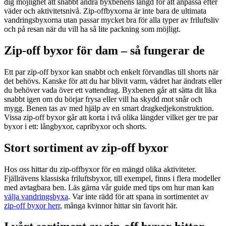
dig möjlighet att snabbt ändra byxbenens längd för att anpassa efter
väder och aktivitetsnivå. Zip-offbyxorna är inte bara de ultimata
vandringsbyxorna utan passar mycket bra för alla typer av friluftsliv
och på resan när du vill ha så lite packning som möjligt.
Zip-off byxor för dam – så fungerar de
Ett par zip-off byxor kan snabbt och enkelt förvandlas till shorts när
det behövs. Kanske för att du har blivit varm, vädret har ändrats eller
du behöver vada över ett vattendrag. Byxbenen går att sätta dit lika
snabbt igen om du börjar frysa eller vill ha skydd mot snår och
mygg. Benen tas av med hjälp av en smart dragkedjekonstruktion.
Vissa zip-off byxor går att korta i två olika längder vilket ger tre par
byxor i ett: långbyxor, capribyxor och shorts.
Stort sortiment av zip-off byxor
Hos oss hittar du zip-offbyxor för en mängd olika aktiviteter.
Fjällrävens klassiska friluftsbyxor, till exempel, finns i flera modeller
med avtagbara ben. Läs gärna vår guide med tips om hur man kan
välja vandringsbyxa
. Var inte rädd för att spana in sortimentet av
zip-off byxor herr
, många kvinnor hittar sin favorit här.