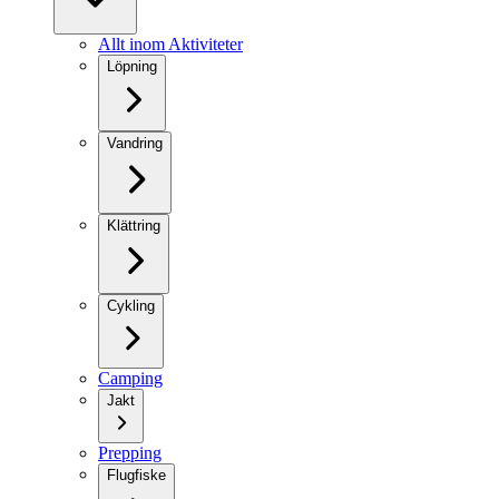
Allt inom Aktiviteter
Löpning
Vandring
Klättring
Cykling
Camping
Jakt
Prepping
Flugfiske