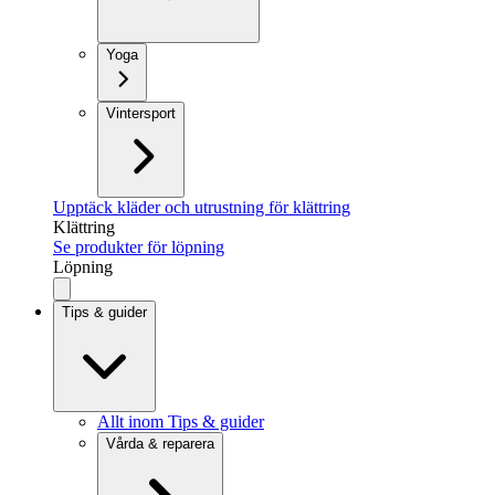
Yoga
Vintersport
Upptäck kläder och utrustning för klättring
Klättring
Se produkter för löpning
Löpning
Tips & guider
Allt inom Tips & guider
Vårda & reparera