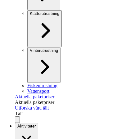
Klätterutrustning
Vinterutrustning
Fiskeutrustning
Vattensport
Aktuella paketpriser
Aktuella paketpriser
Utforska våra tält
Tält
Aktiviteter