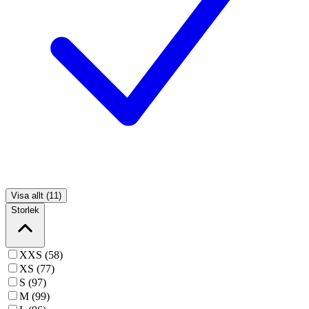
Visa allt (11)
Storlek
XXS (58)
XS (77)
S (97)
M (99)