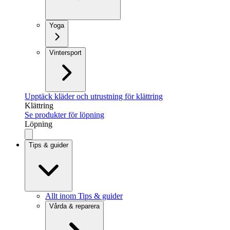
Yoga
Vintersport
Upptäck kläder och utrustning för klättring
Klättring
Se produkter för löpning
Löpning
Tips & guider
Allt inom Tips & guider
Vårda & reparera