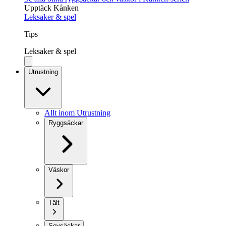
Upptäck Kånken
Leksaker & spel
Tips
Leksaker & spel
Utrustning
Allt inom Utrustning
Ryggsäckar
Väskor
Tält
Sovsäckar