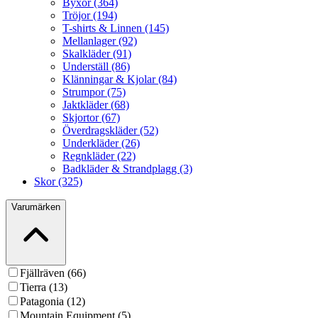
Byxor (364)
Tröjor (194)
T-shirts & Linnen (145)
Mellanlager (92)
Skalkläder (91)
Underställ (86)
Klänningar & Kjolar (84)
Strumpor (75)
Jaktkläder (68)
Skjortor (67)
Överdragskläder (52)
Underkläder (26)
Regnkläder (22)
Badkläder & Strandplagg (3)
Skor (325)
Varumärken
Fjällräven (66)
Tierra (13)
Patagonia (12)
Mountain Equipment (5)