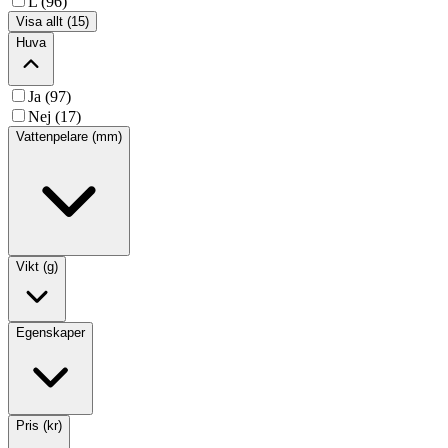
L (96)
Visa allt (15)
Huva
Ja (97)
Nej (17)
Vattenpelare (mm)
Vikt (g)
Egenskaper
Pris (kr)