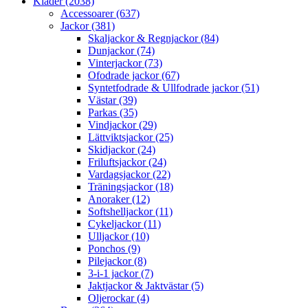
Kläder (2038)
Accessoarer (637)
Jackor (381)
Skaljackor & Regnjackor (84)
Dunjackor (74)
Vinterjackor (73)
Ofodrade jackor (67)
Syntetfodrade & Ullfodrade jackor (51)
Västar (39)
Parkas (35)
Vindjackor (29)
Lättviktsjackor (25)
Skidjackor (24)
Friluftsjackor (24)
Vardagsjackor (22)
Träningsjackor (18)
Anoraker (12)
Softshelljackor (11)
Cykeljackor (11)
Ulljackor (10)
Ponchos (9)
Pilejackor (8)
3-i-1 jackor (7)
Jaktjackor & Jaktvästar (5)
Oljerockar (4)