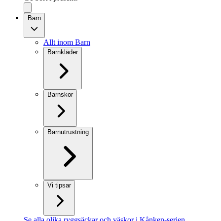
Barn
Allt inom Barn
Barnkläder
Barnskor
Barnutrustning
Vi tipsar
Se alla olika ryggsäckar och väskor i Kånken-serien