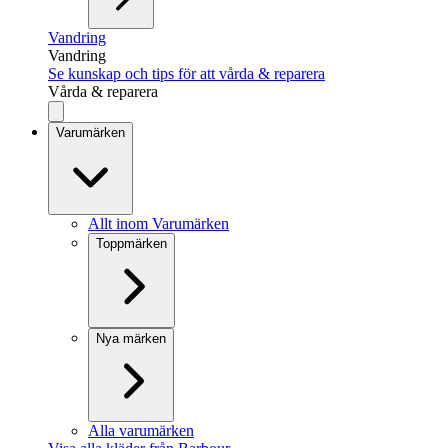
Vandring
Vandring
Se kunskap och tips för att vårda & reparera
Vårda & reparera
Varumärken
Allt inom Varumärken
Toppmärken
Nya märken
Alla varumärken