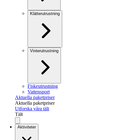
Klätterutrustning
Vinterutrustning
Fiskeutrustning
Vattensport
Aktuella paketpriser
Aktuella paketpriser
Utforska våra tält
Tält
Aktiviteter