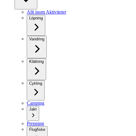
Allt inom Aktiviteter
Löpning
Vandring
Klättring
Cykling
Camping
Jakt
Prepping
Flugfiske