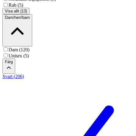
Rab (5)
Visa allt (13)
Dam/herr/barn
Dam (120)
Unisex (5)
Färg
Svart (206)