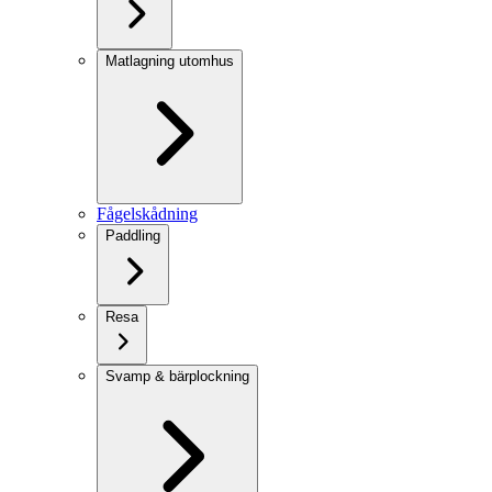
Matlagning utomhus
Fågelskådning
Paddling
Resa
Svamp & bärplockning