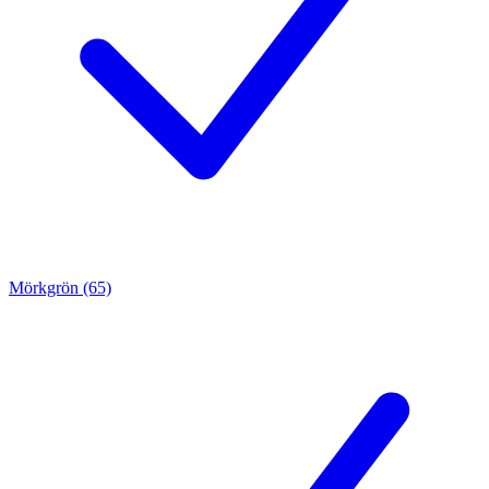
Mörkgrön (65)