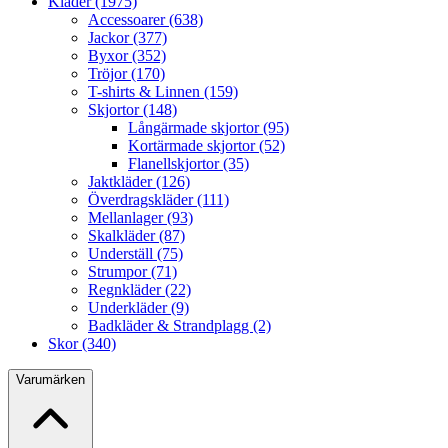
Kläder (1975)
Accessoarer (638)
Jackor (377)
Byxor (352)
Tröjor (170)
T-shirts & Linnen (159)
Skjortor (148)
Långärmade skjortor (95)
Kortärmade skjortor (52)
Flanellskjortor (35)
Jaktkläder (126)
Överdragskläder (111)
Mellanlager (93)
Skalkläder (87)
Underställ (75)
Strumpor (71)
Regnkläder (22)
Underkläder (9)
Badkläder & Strandplagg (2)
Skor (340)
Varumärken