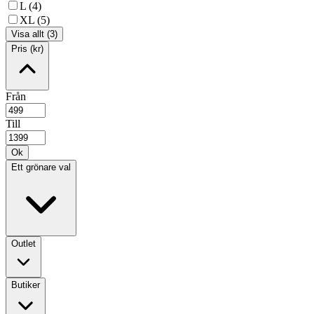
L (4)
XL (5)
Visa allt (3)
Pris (kr)
Från
Till
Ok
Ett grönare val
Outlet
Butiker