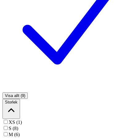
Visa allt (9)
Storlek
XS (1)
S (8)
M (6)