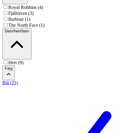
Royal Robbins (4)
Fjällräven (3)
Barbour (1)
The North Face (1)
Dam/herr/barn
Herr (9)
Färg
Blå (25)