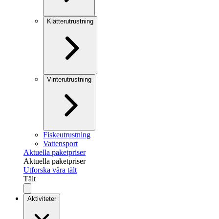
Klätterutrustning
Vinterutrustning
Fiskeutrustning
Vattensport
Aktuella paketpriser
Aktuella paketpriser
Utforska våra tält
Tält
Aktiviteter