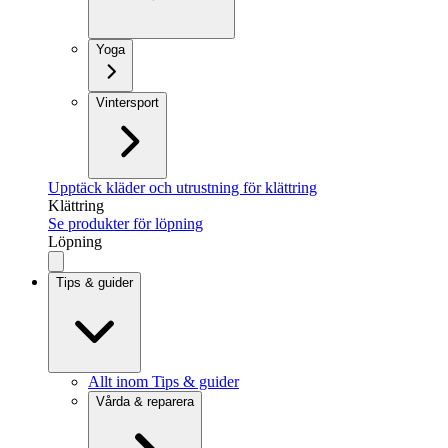
Yoga
Vintersport
Upptäck kläder och utrustning för klättring
Klättring
Se produkter för löpning
Löpning
Tips & guider
Allt inom Tips & guider
Vårda & reparera