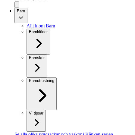
Barn
Allt inom Barn
Barnkläder
Barnskor
Barnutrustning
Vi tipsar
Se alla olika ryggsäckar och väskor i Kånken-serien