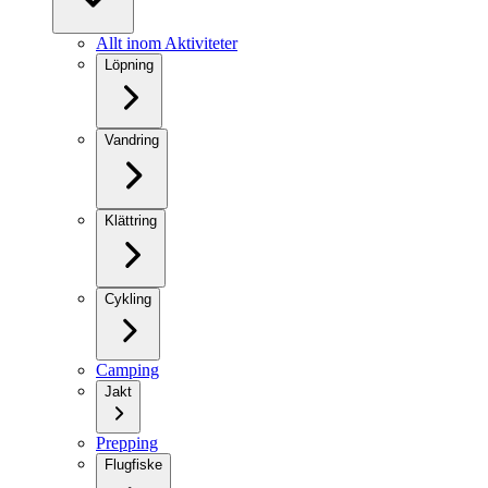
Allt inom Aktiviteter
Löpning
Vandring
Klättring
Cykling
Camping
Jakt
Prepping
Flugfiske