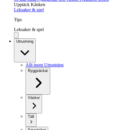
Upptäck Kånken
Leksaker & spel
Tips
Leksaker & spel
Utrustning
Allt inom Utrustning
Ryggsäckar
Väskor
Tält
Sovsäckar