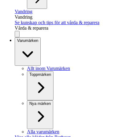
Vandring
Vandring
Se kunskap och tips för att vårda & reparera
Vårda & reparera
Varumärken
Allt inom Varumärken
Toppmärken
Nya märken
Alla varumärken