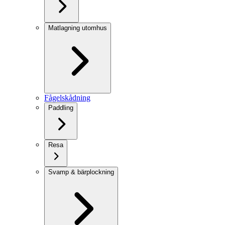
Matlagning utomhus
Fågelskådning
Paddling
Resa
Svamp & bärplockning