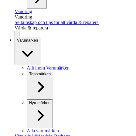
Vandring
Vandring
Se kunskap och tips för att vårda & reparera
Vårda & reparera
Varumärken
Allt inom Varumärken
Toppmärken
Nya märken
Alla varumärken