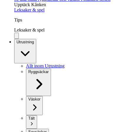
Upptäck Kånken
Leksaker & spel
Tips
Leksaker & spel
Utrustning
Allt inom Utrustning
Ryggsäckar
Väskor
Tält
Sovsäckar