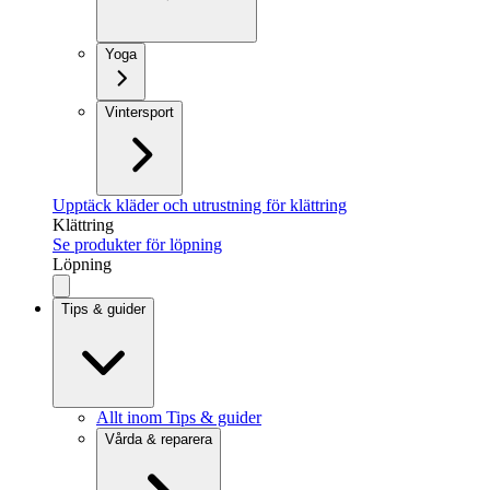
Yoga
Vintersport
Upptäck kläder och utrustning för klättring
Klättring
Se produkter för löpning
Löpning
Tips & guider
Allt inom Tips & guider
Vårda & reparera