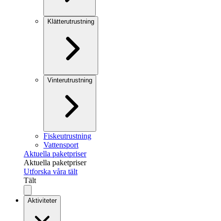
Klätterutrustning
Vinterutrustning
Fiskeutrustning
Vattensport
Aktuella paketpriser
Aktuella paketpriser
Utforska våra tält
Tält
Aktiviteter