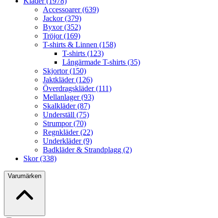
Kläder (1978)
Accessoarer (639)
Jackor (379)
Byxor (352)
Tröjor (169)
T-shirts & Linnen (158)
T-shirts (123)
Långärmade T-shirts (35)
Skjortor (150)
Jaktkläder (126)
Överdragskläder (111)
Mellanlager (93)
Skalkläder (87)
Underställ (75)
Strumpor (70)
Regnkläder (22)
Underkläder (9)
Badkläder & Strandplagg (2)
Skor (338)
Varumärken