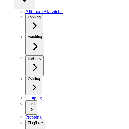
Allt inom Aktiviteter
Löpning
Vandring
Klättring
Cykling
Camping
Jakt
Prepping
Flugfiske