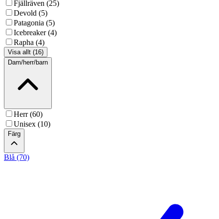
Fjällräven (25)
Devold (5)
Patagonia (5)
Icebreaker (4)
Rapha (4)
Visa allt (16)
Dam/herr/barn
Herr (60)
Unisex (10)
Färg
Blå (70)