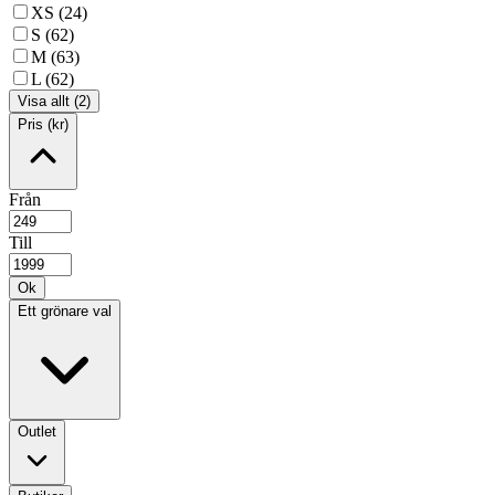
XS (24)
S (62)
M (63)
L (62)
Visa allt (2)
Pris (kr)
Från
Till
Ok
Ett grönare val
Outlet