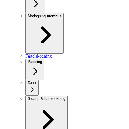
Matlagning utomhus
Fågelskådning
Paddling
Resa
Svamp & bärplockning