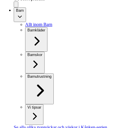
Barn
Allt inom Barn
Barnkläder
Barnskor
Barnutrustning
Vi tipsar
Se alla olika ryggsäckar och väskor i Kånken-serien