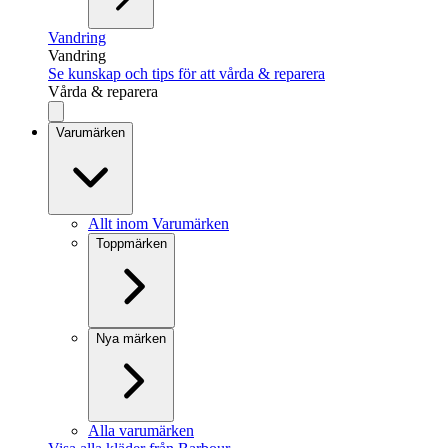
Vandring
Vandring
Se kunskap och tips för att vårda & reparera
Vårda & reparera
Varumärken
Allt inom Varumärken
Toppmärken
Nya märken
Alla varumärken