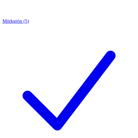
Mörkgrön (5)