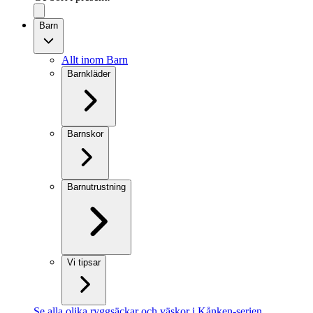
Barn
Allt inom Barn
Barnkläder
Barnskor
Barnutrustning
Vi tipsar
Se alla olika ryggsäckar och väskor i Kånken-serien