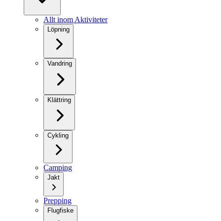
Allt inom Aktiviteter
Löpning
Vandring
Klättring
Cykling
Camping
Jakt
Prepping
Flugfiske