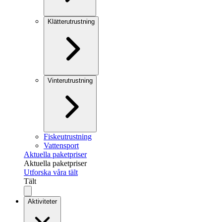
Klätterutrustning
Vinterutrustning
Fiskeutrustning
Vattensport
Aktuella paketpriser
Aktuella paketpriser
Utforska våra tält
Tält
Aktiviteter