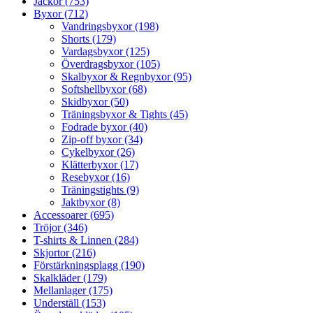
Jackor (753)
Byxor (712)
Vandringsbyxor (198)
Shorts (179)
Vardagsbyxor (125)
Överdragsbyxor (105)
Skalbyxor & Regnbyxor (95)
Softshellbyxor (68)
Skidbyxor (50)
Träningsbyxor & Tights (45)
Fodrade byxor (40)
Zip-off byxor (34)
Cykelbyxor (26)
Klätterbyxor (17)
Resebyxor (16)
Träningstights (9)
Jaktbyxor (8)
Accessoarer (695)
Tröjor (346)
T-shirts & Linnen (284)
Skjortor (216)
Förstärkningsplagg (190)
Skalkläder (179)
Mellanlager (175)
Underställ (153)