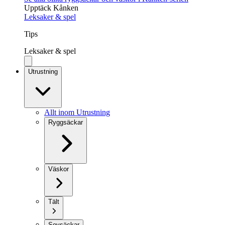
Upptäck Kånken
Leksaker & spel
Tips
Leksaker & spel
Utrustning
Allt inom Utrustning
Ryggsäckar
Väskor
Tält
Sovsäckar