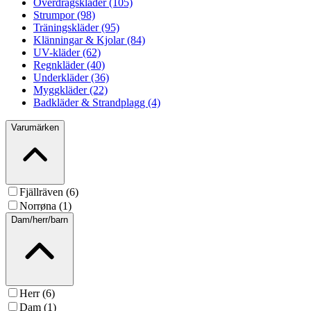
Överdragskläder (105)
Strumpor (98)
Träningskläder (95)
Klänningar & Kjolar (84)
UV-kläder (62)
Regnkläder (40)
Underkläder (36)
Myggkläder (22)
Badkläder & Strandplagg (4)
Varumärken
Fjällräven (6)
Norrøna (1)
Dam/herr/barn
Herr (6)
Dam (1)