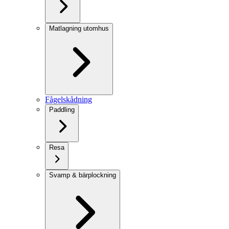
Matlagning utomhus
Fågelskådning
Paddling
Resa
Svamp & bärplockning