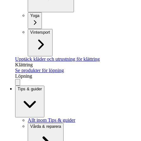
Yoga
Vintersport
Upptäck kläder och utrustning för klättring
Klättring
Se produkter för löpning
Löpning
Tips & guider
Allt inom Tips & guider
Vårda & reparera