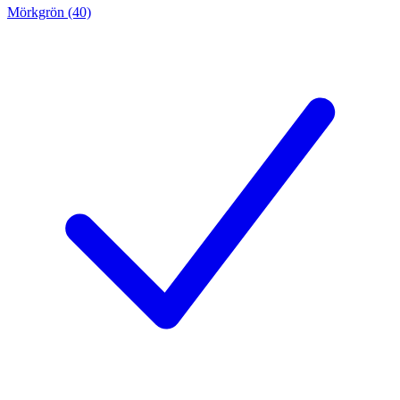
Mörkgrön (40)