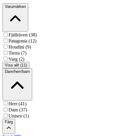
Varumärken
Fjällräven (38)
Patagonia (12)
Houdini (9)
Tierra (7)
Varg (2)
Visa allt (11)
Dam/herr/barn
Herr (41)
Dam (37)
Unisex (1)
Färg