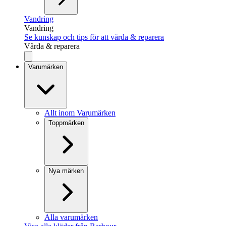
Vandring
Vandring
Se kunskap och tips för att vårda & reparera
Vårda & reparera
Varumärken
Allt inom Varumärken
Toppmärken
Nya märken
Alla varumärken