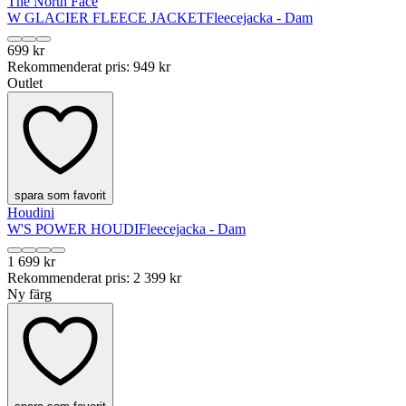
The North Face
W GLACIER FLEECE JACKET
Fleecejacka - Dam
699 kr
Rekommenderat pris
:
949 kr
Outlet
spara som favorit
Houdini
W'S POWER HOUDI
Fleecejacka - Dam
1 699 kr
Rekommenderat pris
:
2 399 kr
Ny färg