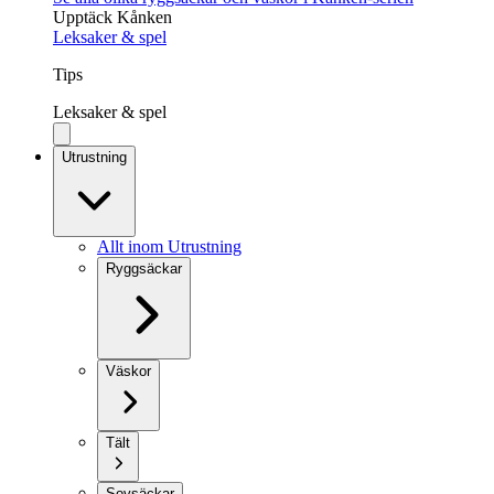
Upptäck Kånken
Leksaker & spel
Tips
Leksaker & spel
Utrustning
Allt inom Utrustning
Ryggsäckar
Väskor
Tält
Sovsäckar