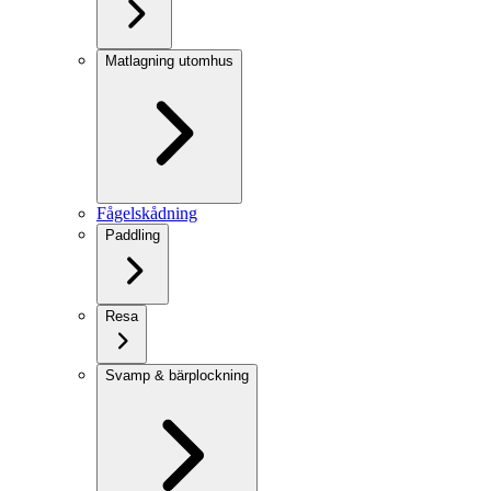
Matlagning utomhus
Fågelskådning
Paddling
Resa
Svamp & bärplockning