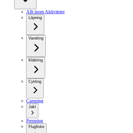
Allt inom Aktiviteter
Löpning
Vandring
Klättring
Cykling
Camping
Jakt
Prepping
Flugfiske