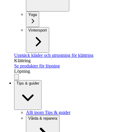
Yoga
Vintersport
Upptäck kläder och utrustning för klättring
Klättring
Se produkter för löpning
Löpning
Tips & guider
Allt inom Tips & guider
Vårda & reparera