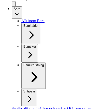
Barn
Allt inom Barn
Barnkläder
Barnskor
Barnutrustning
Vi tipsar
Se alla olika ryggsäckar och väskor i Kånken-serien