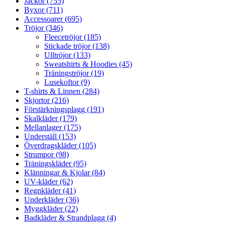
Jackor (755)
Byxor (711)
Accessoarer (695)
Tröjor (346)
Fleecetröjor (185)
Stickade tröjor (138)
Ulltröjor (133)
Sweatshirts & Hoodies (45)
Träningströjor (19)
Lusekoftor (9)
T-shirts & Linnen (284)
Skjortor (216)
Förstärkningsplagg (191)
Skalkläder (179)
Mellanlager (175)
Underställ (153)
Överdragskläder (105)
Strumpor (98)
Träningskläder (95)
Klänningar & Kjolar (84)
UV-kläder (62)
Regnkläder (41)
Underkläder (36)
Myggkläder (22)
Badkläder & Strandplagg (4)