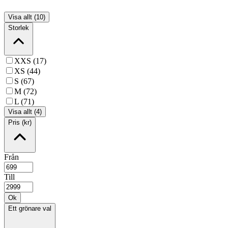
Visa allt (10)
Storlek
XXS (17)
XS (44)
S (67)
M (72)
L (71)
Visa allt (4)
Pris (kr)
Från
Till
Ok
Ett grönare val