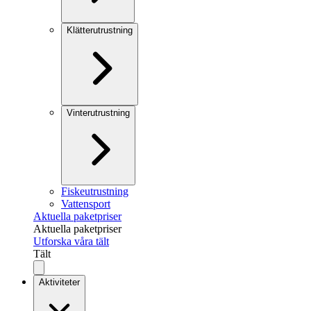
Klätterutrustning
Vinterutrustning
Fiskeutrustning
Vattensport
Aktuella paketpriser
Aktuella paketpriser
Utforska våra tält
Tält
Aktiviteter