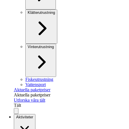
Klätterutrustning
Vinterutrustning
Fiskeutrustning
Vattensport
Aktuella paketpriser
Aktuella paketpriser
Utforska våra tält
Tält
Aktiviteter