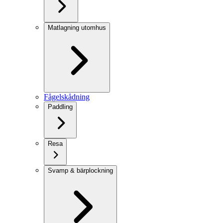
Matlagning utomhus
Fågelskådning
Paddling
Resa
Svamp & bärplockning