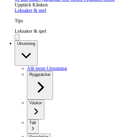
Upptäck Kånken
Leksaker & spel
Tips
Leksaker & spel
Utrustning
Allt inom Utrustning
Ryggsäckar
Väskor
Tält
Sovsäckar