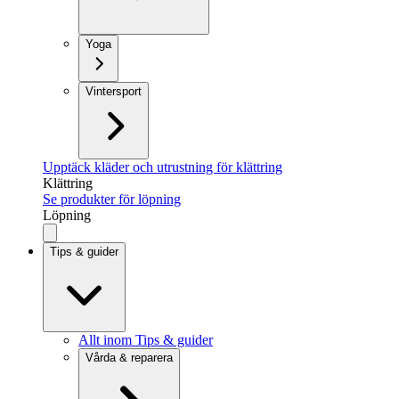
Yoga
Vintersport
Upptäck kläder och utrustning för klättring
Klättring
Se produkter för löpning
Löpning
Tips & guider
Allt inom Tips & guider
Vårda & reparera