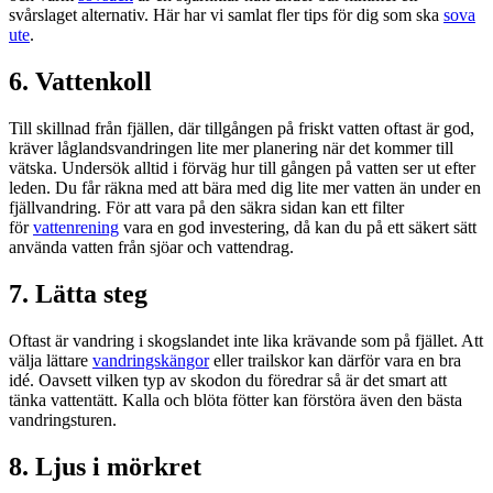
svårslaget alternativ. Här har vi samlat fler tips för dig som ska
sova
ute
.
6. Vattenkoll
Till skillnad från fjällen, där tillgången på friskt vatten oftast är god,
kräver låglandsvandringen lite mer planering när det kommer till
vätska. Undersök alltid i förväg hur till gången på vatten ser ut efter
leden. Du får räkna med att bära med dig lite mer vatten än under en
fjällvandring. För att vara på den säkra sidan kan ett filter
för
vattenrening
vara en god investering, då kan du på ett säkert sätt
använda vatten från sjöar och vattendrag.
7. Lätta steg
Oftast är vandring i skogslandet inte lika krävande som på fjället. Att
välja lättare
vandringskängor
eller trailskor kan därför vara en bra
idé. Oavsett vilken typ av skodon du föredrar så är det smart att
tänka vattentätt. Kalla och blöta fötter kan förstöra även den bästa
vandringsturen.
8. Ljus i mörkret