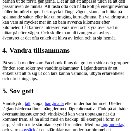
barnen ut de första gångerna. Det är lätt att anpassa turen så att den
passar även de minsta. Att rasta ofta och hålla koll på energinivåerna
håller humöret uppe. Lek mycket längs vägen, stanna och titta på
spännande saker, eller kör en omgång kurragömma. En vandringstur
kan vara så mycket mer än att bara avverka kilometer efter
kilometer. Låt barnens intressen vara med och styra över vad ni
hittar på efter vägen. Och skulle man bli tvungen att avbryta
äventyret är det ofta enkelt att kliva av leden och ta sig hemåt.
4. Vandra tillsammans
På sociala medier som Facebook finns det gott om sidor och grupper
för den som söker nya vandringskamrater. Låglandsturen är ett
enkelt sätt att ta sig ut och lära känna varandra, utbyta erfarenheter
och utrustningstips.
5. Sov gott
Vindskydd,
tält
, stuga,
hängmatta
eller under bar himmel. Utefter
låglandslederna finns mängder med lägeralternativ. Tänk på att både
övernattningsstugor och vindskydd kan vara upptagna när du
kommer fram, så ha alltid med en backup, till exempel i form av
tarp, så att du inte står utan skydd för natten. Med bra
liggunderlag
och varm
sovsäck
är en stjärnklar natt under bar himmel ett