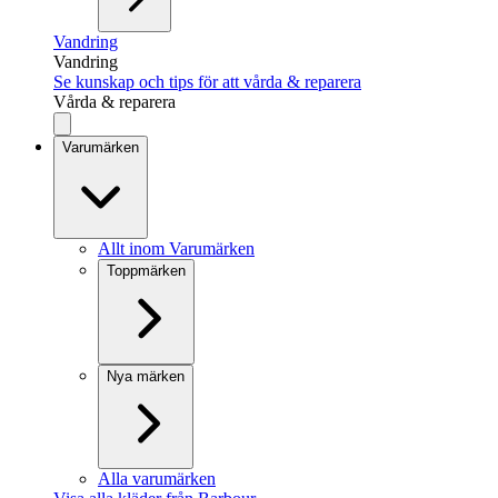
Vandring
Vandring
Se kunskap och tips för att vårda & reparera
Vårda & reparera
Varumärken
Allt inom Varumärken
Toppmärken
Nya märken
Alla varumärken