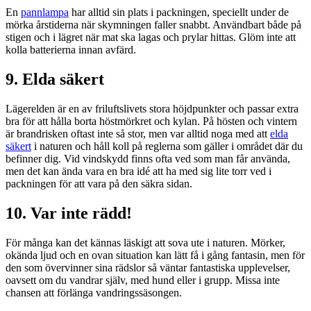
En
pannlampa
har alltid sin plats i packningen, speciellt under de
mörka årstiderna när skymningen faller snabbt. Användbart både på
stigen och i lägret när mat ska lagas och prylar hittas. Glöm inte att
kolla batterierna innan avfärd.
9. Elda säkert
Lägerelden är en av friluftslivets stora höjdpunkter och passar extra
bra för att hålla borta höstmörkret och kylan. På hösten och vintern
är brandrisken oftast inte så stor, men var alltid noga med att
elda
säkert
i naturen och håll koll på reglerna som gäller i området där du
befinner dig. Vid vindskydd finns ofta ved som man får använda,
men det kan ända vara en bra idé att ha med sig lite torr ved i
packningen för att vara på den säkra sidan.
10. Var inte rädd!
För många kan det kännas läskigt att sova ute i naturen. Mörker,
okända ljud och en ovan situation kan lätt få i gång fantasin, men för
den som övervinner sina rädslor så väntar fantastiska upplevelser,
oavsett om du vandrar själv, med hund eller i grupp. Missa inte
chansen att förlänga vandringssäsongen.