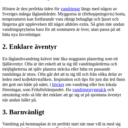
Hösten är den perfekta tiden för
vandringar
längs med någon av
Sveriges många låglandsleder. Myggorna är (förhoppningsvis) borta,
temperaturen kan fortfarande vara riktigt behagligt och ljuset och
färgerna gör upplevelsen till något alldeles extra. Så göm inte undan
vandringsprylarna bara för att sommaren är över, utan passa på att
hitta nya favoritstigar.
2. Enklare äventyr
En låglandsvandring kräver inte lika noggrann planering som ett
fjälläventyr. Ofta är det enkelt att ta sig till vandringslederna och
möjligheterna att själv planera sträcka eller hitta en passande
rundslinga är stora. Ofta går det att ta sig till och från olika delar av
leden med kollektivtrafiken. Inspiration och tips för just din led finns
det gott om både på nätet, i
böcker
om vandring eller hos lokala
föreningar, som Friluftsfrämjandet. Ha
vandringsryggsäck
och
utrustning redo så blir det enklare att ge sig ut på spontana äventyr
när andan faller på.
3. Barnvänligt
Vandring på hemmaplan är en perfekt start när man vill ta med sig