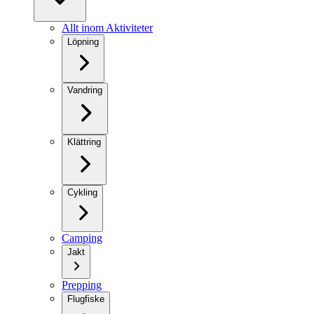
Allt inom Aktiviteter
Löpning
Vandring
Klättring
Cykling
Camping
Jakt
Prepping
Flugfiske