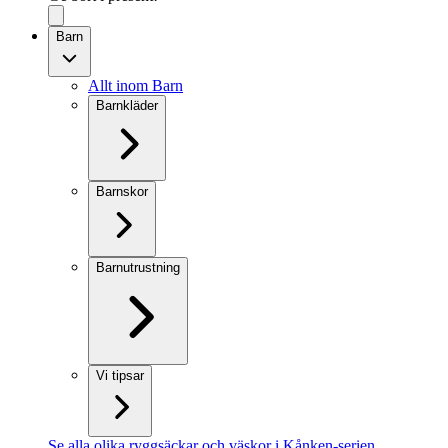
Barn
Allt inom Barn
Barnkläder
Barnskor
Barnutrustning
Vi tipsar
Se alla olika ryggsäckar och väskor i Kånken-serien