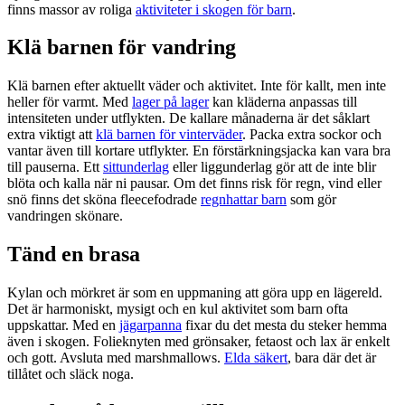
finns massor av roliga
aktiviteter i skogen för barn
.
Klä barnen för vandring
Klä barnen efter aktuellt väder och aktivitet. Inte för kallt, men inte
heller för varmt. Med
lager på lager
kan kläderna anpassas till
intensiteten under utflykten. De kallare månaderna är det såklart
extra viktigt att
klä barnen för vinterväder
. Packa extra sockor och
vantar även till kortare utflykter. En förstärkningsjacka kan vara bra
till pauserna. Ett
sittunderlag
eller liggunderlag gör att de inte blir
blöta och kalla när ni pausar. Om det finns risk för regn, vind eller
snö finns det sköna fleecefodrade
regnhattar barn
som gör
vandringen skönare.
Tänd en brasa
Kylan och mörkret är som en upp­maning att göra upp en lägereld.
Det är harmoniskt, mysigt och en kul aktivitet som barn ofta
uppskattar. Med en
jägarpanna
fixar du det mesta du steker hemma
även i skogen. Folieknyten med grönsaker, fetaost och lax är enkelt
och gott. Avsluta med marshmallows.
Elda säkert
, bara där det är
tillåtet och släck noga.