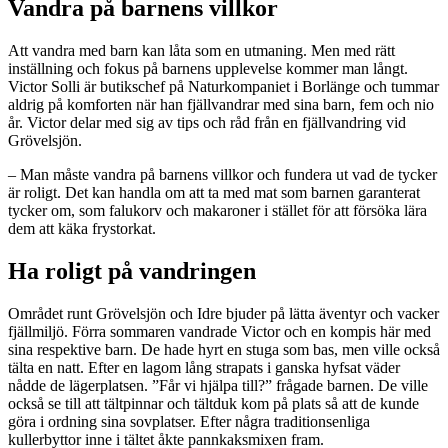
Vandra på barnens villkor
Att vandra med barn kan låta som en utmaning. Men med rätt
inställning och fokus på barnens upplevelse kommer man långt.
Victor Solli är butikschef på Naturkompaniet i Borlänge och tummar
aldrig på komforten när han fjällvandrar med sina barn, fem och nio
år. Victor delar med sig av tips och råd från en fjällvandring vid
Grövelsjön.
– Man måste vandra på barnens villkor och fundera ut vad de tycker
är roligt. Det kan handla om att ta med mat som barnen garanterat
tycker om, som falukorv och makaroner i stället för att försöka lära
dem att käka frystorkat.
Ha roligt på vandringen
Området runt Grövelsjön och Idre bjuder på lätta äventyr och vacker
fjällmiljö. Förra sommaren vandrade Victor och en kompis här med
sina respektive barn. De hade hyrt en stuga som bas, men ville också
tälta en natt. Efter en lagom lång strapats i ganska hyfsat väder
nådde de lägerplatsen. ”Får vi hjälpa till?” frågade barnen. De ville
också se till att tältpinnar och tältduk kom på plats så att de kunde
göra i ordning sina sovplatser. Efter några traditionsenliga
kullerbyttor inne i tältet åkte pannkaksmixen fram.