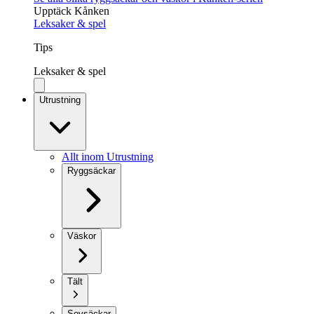
Upptäck Kånken
Leksaker & spel
Tips
Leksaker & spel
Utrustning
Allt inom Utrustning
Ryggsäckar
Väskor
Tält
Sovsäckar