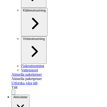
Klätterutrustning
Vinterutrustning
Fiskeutrustning
Vattensport
Aktuella paketpriser
Aktuella paketpriser
Utforska våra tält
Tält
Aktiviteter