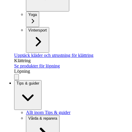
Yoga
Vintersport
Upptäck kläder och utrustning för klättring
Klättring
Se produkter för löpning
Löpning
Tips & guider
Allt inom Tips & guider
Vårda & reparera