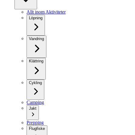
Allt inom Aktiviteter
Löpning
Vandring
Klättring
Cykling
Camping
Jakt
Prepping
Flugfiske