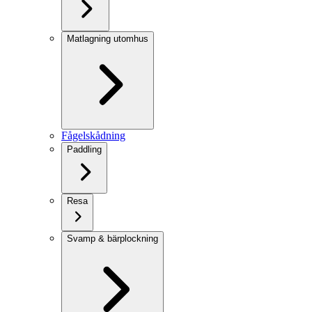
Matlagning utomhus
Fågelskådning
Paddling
Resa
Svamp & bärplockning