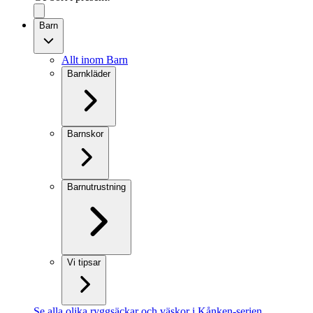
Barn
Allt inom Barn
Barnkläder
Barnskor
Barnutrustning
Vi tipsar
Se alla olika ryggsäckar och väskor i Kånken-serien