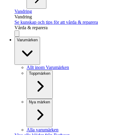
Vandring
Vandring
Se kunskap och tips för att vårda & reparera
Vårda & reparera
Varumärken
Allt inom Varumärken
Toppmärken
Nya märken
Alla varumärken