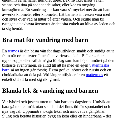
energinivåerna håller humöret uppe. Lek mycket längs vägen,
stanna och titta på spännande saker, eller kör en omgång
kurragömma. En vandringstur kan vara så mycket mer än att bara
avverka kilometer efter kilometer. Låt barnens intressen vara med
och styra över vad ni hittar på efter vägen. Och skulle man bli
tvungen att avbryta äventyret är det ofta enkelt att kliva av leden och
ta sig hemåt.
Bra mat för vandring med barn
En
termos
är din bästa vän för dagsutflykter, snabb och smidig att ta
fram när orken tryter. Innehållet varieras enkelt. Blå­bärs- eller
nyponsoppa eller saft är några förslag som kan höja humöret på den
bistraste äventyra­ren, se alltid till att ha med en egen
vattenflaska
barn
så att ingen går törstig. Extra gofika, nötter och russin och en
chokladkaka att dela på. Vid längre utflykter är en
mattermos
ett
enkelt sätt att få med sig riktig mat.
Blanda lek & vandring med barnen
Var lyhörd och justera turen utifrån barnens dagsform. Undvik att
bara gå mot ett mål, utan se till att det finns tid för spontanitet och
nya vägval. Uppmuntra tokiga lekar och innovativa gångstilar.
Sjung och berätta historier, bygg en koja eller en hinderbana – det