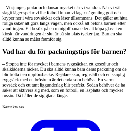
– Vi sjunger, pratar och dansar mycket när vi vandrar. När vi väl
slagit läger spelar vi lite fotboll innan vi lagar någonting gott och
kryper ner i våra sovsäckar och läser tillsammans. Det gäller att hitta
roliga saker att göra längs vägen, men också att belöna barnen efter
vandringen. Ett besök på en minigolfbana eller att köpa glass i en
kiosk när vandringen är slut är på sin plats tycker jag. Barnen ska
alltid kunna se målet framför sig.
Vad har du för packningstips för barnen?
– Stoppa inte för mycket i barnens ryggsäckar, ett gosedjur och
skalkläderna räcker. Du ska alltid kunna bära deras packning om de
blir trötta i en uppförsbacke. Rejälare skor, regnställ och en skaplig
ryggsäck med en bröstrem är det enda som behövs. En varm
sovsäck och ett tunt liggunderlag blir perfekt. Sedan behöver de ha
saker att aktivera sig med, som en fotboll, en läsplatta och mycket
russin. Då håller de sig glada länge.
Kontakta oss