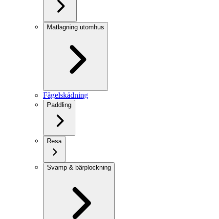
Matlagning utomhus
Fågelskådning
Paddling
Resa
Svamp & bärplockning