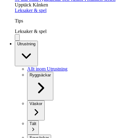
Upptäck Kånken
Leksaker & spel
Tips
Leksaker & spel
Utrustning
Allt inom Utrustning
Ryggsäckar
Väskor
Tält
Sovsäckar