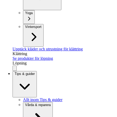
Yoga
Vintersport
Upptäck kläder och utrustning för klättring
Klättring
Se produkter för löpning
Löpning
Tips & guider
Allt inom Tips & guider
Vårda & reparera