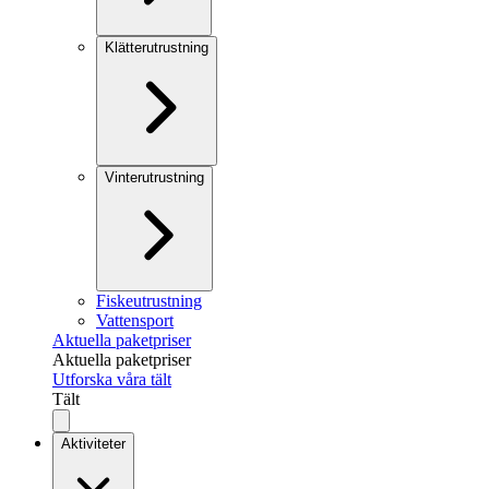
Klätterutrustning
Vinterutrustning
Fiskeutrustning
Vattensport
Aktuella paketpriser
Aktuella paketpriser
Utforska våra tält
Tält
Aktiviteter