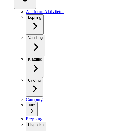
Allt inom Aktiviteter
Löpning
Vandring
Klättring
Cykling
Camping
Jakt
Prepping
Flugfiske