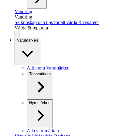
Vandring
Vandring
Se kunskap och tips för att vårda & reparera
Vårda & reparera
Varumärken
Allt inom Varumärken
Toppmärken
Nya märken
Alla varumärken