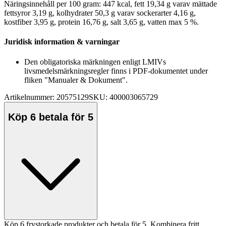
Näringsinnehåll
pe
r 100 gram: 447 kcal, fett 19,34 g varav mättade
fettsyror 3,19 g, kolhydrater 50,3 g varav sockerarter 4,16 g,
kostfiber 3,95 g, protein 16,76 g, salt 3,65 g, vatten max 5 %.
Juridisk information & varningar
Den obligatoriska märkningen enligt LMIVs
livsmedelsmärkningsregler finns i PDF-dokumentet under
fliken "Manualer & Dokument".
Artikelnummer: 20575129
SKU: 400003065729
Köp 6 betala för 5
Köp 6 frystorkade produkter och betala för 5. Kombinera fritt