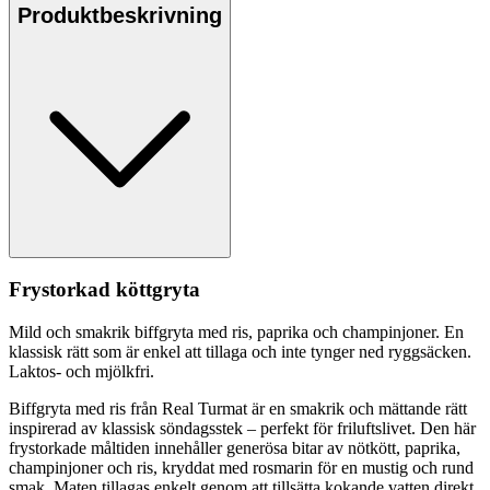
Produktbeskrivning
Frystorkad köttgryta
Mild och smakrik biffgryta med ris,
pa
prika och champinjoner. En
klassisk rätt som är enkel att tillaga och inte tynger ned ryggsäcken.
Laktos- och mjölkfri.
Biffgryta med ris från Real Turmat är en smakrik och mättande rätt
inspirerad av klassisk söndagsstek –
pe
rfekt för friluftslivet. Den här
frystorkade måltiden innehåller generösa bitar av nötkött,
pa
prika,
champinjoner och ris, kryddat med rosmarin för en mustig och rund
smak. Maten tillagas enkelt genom att tillsätta kokande vatten direkt