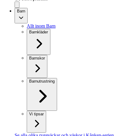
Barn
Allt inom Barn
Barnkläder
Barnskor
Barnutrustning
Vi tipsar
Se alla olika ryggsäckar och väskor i Kånken-serien