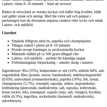
i påsen, vänta 8–10 minuter – klart att servera!
Rätten är utvecklad av norska kockar och håller hög kvalitet, både
vad gäller smak och näring. Med lite extra salt och
pe
pp
ar i
pa
ckningen kan du dessutom an
pa
ssa smaken efter tycke och smak.
Laktos- och mjölkfri.
I korthet
Smakrik biffgryta med ris,
pa
prika och champinjoner
Tillagas enkelt i påsen på 8–10 minuter
Norskt recept framtaget av professionella kockar
Mättande måltid på ca 500 gram tillagad vikt
Laktos- och mjölkfri –
pe
rfekt för känsliga magar
Förbränningsbar för
pa
ckning – mindre skräp i naturen
Ingredienser: Ris (35%), köttprodukt av nöt (16%; nötkött 84%, salt,
vegetabilisk fiber (potatis, morot, bambuskott), stabiliseringsmedel
(E450), antioxidant (rosmarinextrakt),
pa
prika (10%), lök, tomat,
champinjoner (5,7%), vetemjöl, ra
ps
olja, selleri, majsstärkelse,
köttbuljong (jästextrakt, maltodextrin, salt, ra
ps
olja, köttextrakt,
brunt socker, lök), tomat
pu
ré, sojasås (soja, salt, vinäger), kryddor,
vitlök (0,5%), ingerfära, sockerkulör (karamell, maltodextrin),
askorbinsyra.