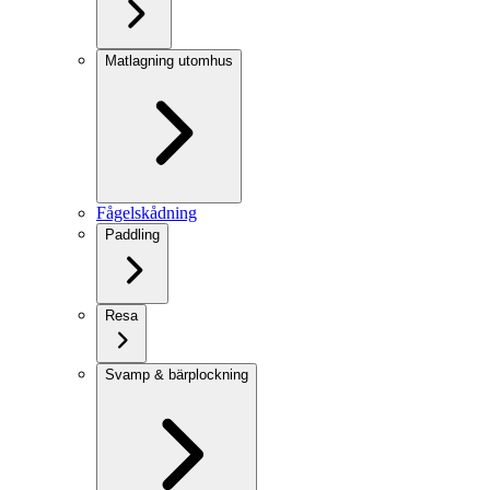
Matlagning utomhus
Fågelskådning
Paddling
Resa
Svamp & bärplockning