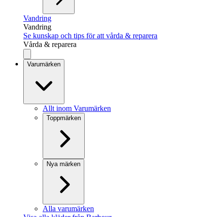
Vandring
Vandring
Se kunskap och tips för att vårda & reparera
Vårda & reparera
Varumärken
Allt inom Varumärken
Toppmärken
Nya märken
Alla varumärken