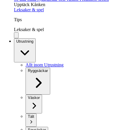
Upptäck Kånken
Leksaker & spel
Tips
Leksaker & spel
Utrustning
Allt inom Utrustning
Ryggsäckar
Väskor
Tält
Sovsäckar