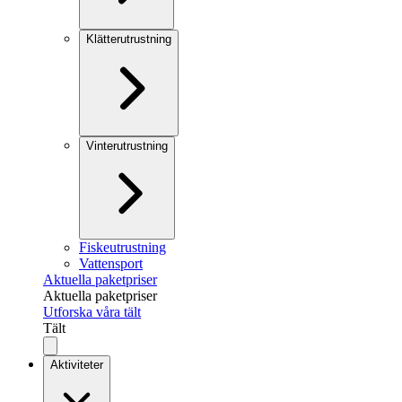
Klätterutrustning
Vinterutrustning
Fiskeutrustning
Vattensport
Aktuella paketpriser
Aktuella paketpriser
Utforska våra tält
Tält
Aktiviteter