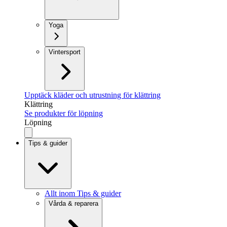
Yoga
Vintersport
Upptäck kläder och utrustning för klättring
Klättring
Se produkter för löpning
Löpning
Tips & guider
Allt inom Tips & guider
Vårda & reparera