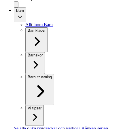
Barn
Allt inom Barn
Barnkläder
Barnskor
Barnutrustning
Vi tipsar
Se alla olika ryggsäckar och väskor i Kånken-serien