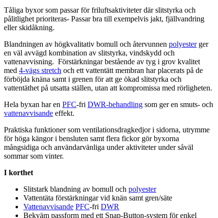
Tåliga byxor som
pa
ssar för friluftsaktiviteter där slitstyrka och
pålitlighet prioriteras-
Pa
ssar bra till exem
pe
lvis jakt, fjällvandring
eller skidåkning.
Blandningen av högkvalitativ bom
ull
och återvunnen
polyester
ger
en väl avvägd kombination av slitstyrka, vindskydd och
vattenavvisning. Förstärkningar bestående av tyg i grov kvalitet
med
4-vägs stretch
och ett
vattentät
t membran har placerats på de
förböjda knäna samt i grenen för att ge ökad slitstyrka och
vattentät
het på utsatta ställen, utan att kompromissa med rörligheten.
Hela byxan har en
PFC
-fri
DWR-behandling
som ger en smuts- och
vattenavvisande
effekt.
Praktiska funktioner som ventilationsdragkedjor i sidorna, utrymme
för höga kängor i bensluten samt flera fickor gör byxorna
mångsidiga och användarvänliga under aktiviteter under såväl
sommar som vinter.
I korthet
Slitstark blandning av bom
ull
och
polyester
Vattentät
a förstärkningar vid knän samt gren/säte
Vattenavvisande
PFC
-fri
DWR
Bekväm
pa
ssform med ett Snap-Button-system för enkel