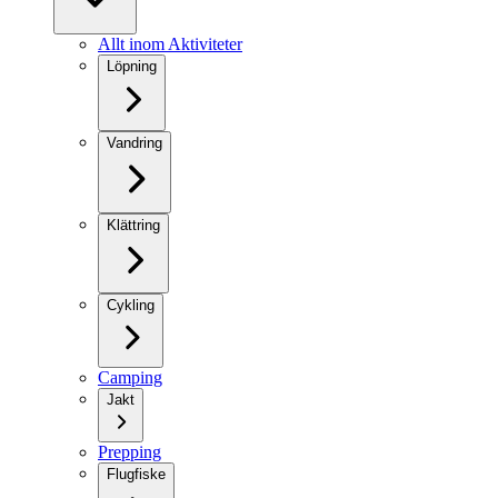
Allt inom Aktiviteter
Löpning
Vandring
Klättring
Cykling
Camping
Jakt
Prepping
Flugfiske