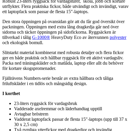
Robust 2
3-l
iters ryggsäck för vardagsturer, skola, jobb och kortare
utrflykter. Flera praktiska fickor, både utvändigt och invändigt, varav
ett laptopfack som
pa
ssar de flesta 15"-lapto
ps
.
Den stora ö
pp
ningen på ovansidan gör att du får god översikt över
pa
ckningen. Ö
pp
ningen med extra lång dragkedja går ned över
sidorna och täcker ö
pp
ningen på sidofickorna. Ryggsäcken är
tillverkad i tålig
G-1000®
HeavyDuty Eco av återvunnen
polyester
och ekologisk bom
ull
.
Slitstarkt material kombinerat med robusta detaljer och flera fickor
ger en både praktisk och hållbar ryggsäck för ett aktivt vardagsliv.
Pa
cka ned träningskläder och matlåda, laptop eller allt du behöver
för kortare skogspromenader.
Fjällrävens Numbers-serie består av extra hållbara och tåliga
friluftskläder i en tidlös och mångsidig design.
I korthet
2
3-l
iters ryggsäck för vardagsbruk
Vadderade axelremmar och läderhandtag u
pp
till
Avtagbar bröstrem
Vadderat laptopfack
pa
ssar de flesta 15"-lapto
ps
(u
pp
till 37 x
30 x 2,5 cm)
Två rymliga ytterfickor med dragkedjor och invändig