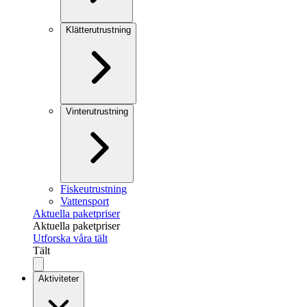
Klätterutrustning
Vinterutrustning
Fiskeutrustning
Vattensport
Aktuella paketpriser
Aktuella paketpriser
Utforska våra tält
Tält
Aktiviteter