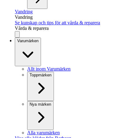
Vandring
Vandring
Se kunskap och tips för att vårda & reparera
Vårda & reparera
Varumärken
Allt inom Varumärken
Toppmärken
Nya märken
Alla varumärken