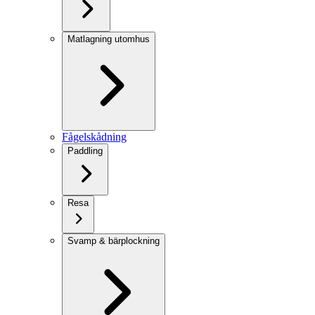
Matlagning utomhus
Fågelskådning
Paddling
Resa
Svamp & bärplockning