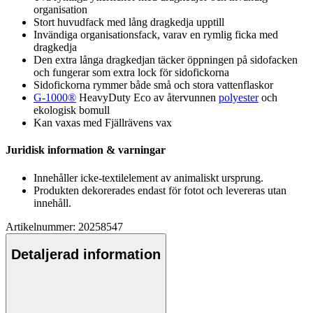
organisation
Stort huvudfack med lång dragkedja u
pp
till
Invändiga organisationsfack, varav en rymlig ficka med
dragkedja
Den extra långa dragkedjan täcker ö
pp
ningen på sidofacken
och fungerar som extra lock för sidofickorna
Sidofickorna rymmer både små och stora vatten
fla
skor
G-1000®
HeavyDuty Eco av återvunnen
polyester
och
ekologisk bom
ull
Kan vaxas med Fjällrävens vax
Juridisk information & varningar
Innehåller icke-textilelement av animaliskt ursprung.
Produkten dekorerades endast för fotot och levereras utan
innehåll.
Artikelnummer: 20258547
Detaljerad information