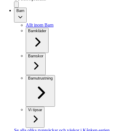
Barn
Allt inom Barn
Barnkläder
Barnskor
Barnutrustning
Vi tipsar
Se alla olika ryggsäckar och väskor i Kånken-serien