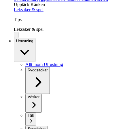
Upptäck Kånken
Leksaker & spel
Tips
Leksaker & spel
Utrustning
Allt inom Utrustning
Ryggsäckar
Väskor
Tält
Sovsäckar