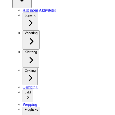
Allt inom Aktiviteter
Löpning
Vandring
Klättring
Cykling
Camping
Jakt
Prepping
Flugfiske