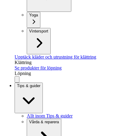
Yoga
Vintersport
Upptäck kläder och utrustning för klättring
Klättring
Se produkter för löpning
Löpning
Tips & guider
Allt inom Tips & guider
Vårda & reparera