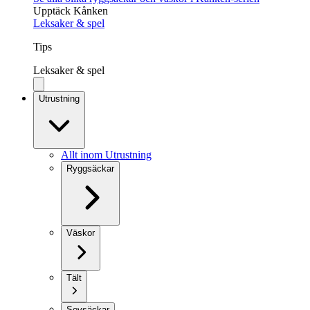
Upptäck Kånken
Leksaker & spel
Tips
Leksaker & spel
Utrustning
Allt inom Utrustning
Ryggsäckar
Väskor
Tält
Sovsäckar