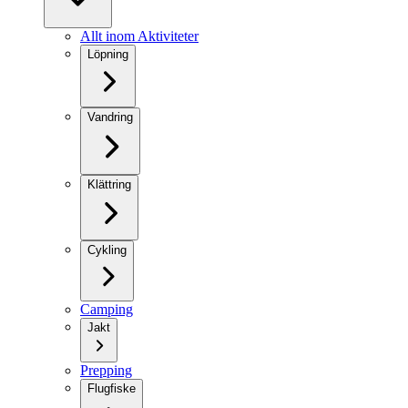
Allt inom Aktiviteter
Löpning
Vandring
Klättring
Cykling
Camping
Jakt
Prepping
Flugfiske