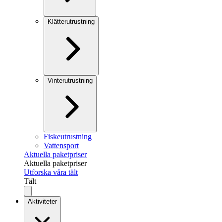
Klätterutrustning
Vinterutrustning
Fiskeutrustning
Vattensport
Aktuella paketpriser
Aktuella paketpriser
Utforska våra tält
Tält
Aktiviteter