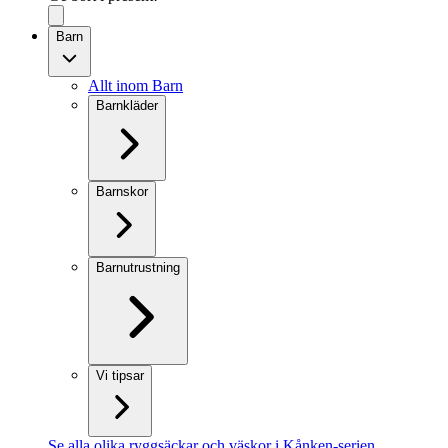
Barn
Allt inom Barn
Barnkläder
Barnskor
Barnutrustning
Vi tipsar
Se alla olika ryggsäckar och väskor i Kånken-serien