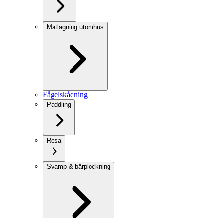
Matlagning utomhus
Fågelskådning
Paddling
Resa
Svamp & bärplockning