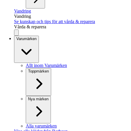
Vandring
Vandring
Se kunskap och tips för att vårda & reparera
Vårda & reparera
Varumärken
Allt inom Varumärken
Toppmärken
Nya märken
Alla varumärken