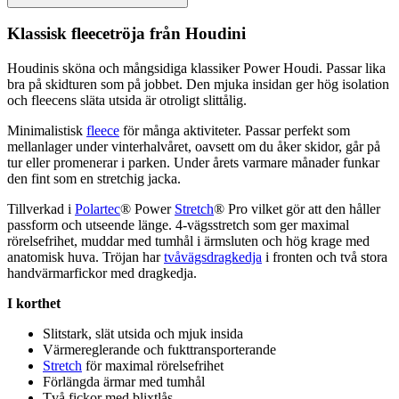
Klassisk
fleece
tröja från Houdini
Houdinis sköna och mångsidiga klassiker Power Houdi.
Pa
ssar lika
bra på skidturen som på jobbet. Den mjuka insidan ger hög isolation
och
fleece
ns släta utsida är otroligt slittålig.
Minimalistisk
fleece
för många aktiviteter.
Pa
ssar
pe
rfekt som
mellanlager under vinterhalvåret, oavsett om du åker skidor, går på
tur eller promenerar i
pa
rken. Under årets varmare månader funkar
den fint som en
stretch
ig jacka.
Tillverkad i
Polartec
® Power
Stretch
® Pro vilket gör att den håller
pa
ssform och utseende länge. 4-vägs
stretch
som ger maximal
rörelsefrihet, muddar med tumhål i ärmsluten och hög krage med
anatomisk huva. Tröjan har
tvåvägsdragkedja
i fronten och två stora
handvärmarfickor med dragkedja.
I korthet
Slitstark, slät utsida och mjuk insida
Värmereglerande och fukttransporterande
Stretch
för maximal rörelsefrihet
Förlängda ärmar med tumhål
Två fickor med blixtlås