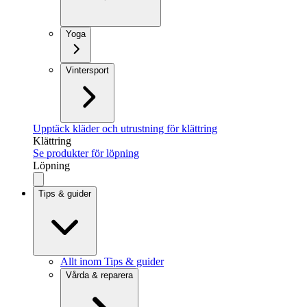
Yoga
Vintersport
Upptäck kläder och utrustning för klättring
Klättring
Se produkter för löpning
Löpning
Tips & guider
Allt inom Tips & guider
Vårda & reparera