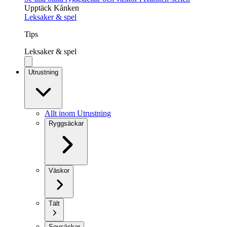
Upptäck Kånken
Leksaker & spel
Tips
Leksaker & spel
Utrustning
Allt inom Utrustning
Ryggsäckar
Väskor
Tält
Sovsäckar