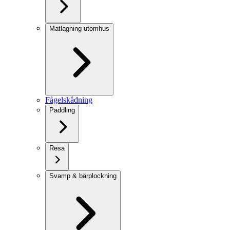
Matlagning utomhus
Fågelskådning
Paddling
Resa
Svamp & bärplockning