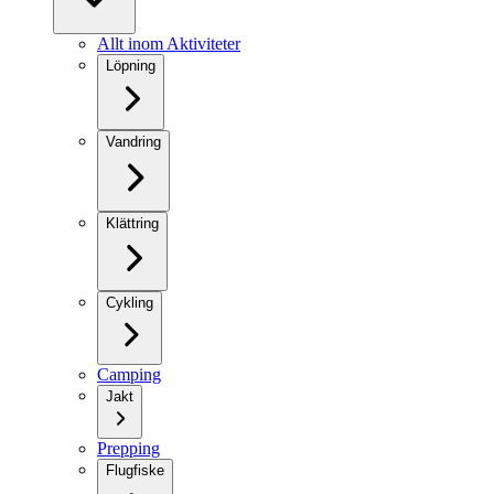
Allt inom Aktiviteter
Löpning
Vandring
Klättring
Cykling
Camping
Jakt
Prepping
Flugfiske