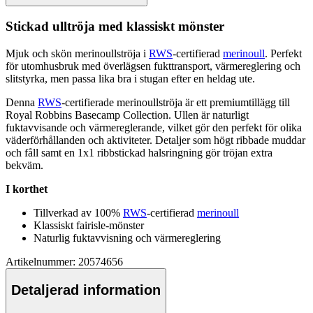
Stickad
ull
tröja med klassiskt mönster
Mjuk och skön
merinoull
ströja i
RWS
-certifierad
merinoull
.
Pe
rfekt
för utomhusbruk med överlägsen fukttransport, värmereglering och
slitstyrka, men
pa
ssa lika bra i stugan efter en heldag ute.
Denna
RWS
-certifierade
merinoull
ströja är ett premiumtillägg till
Royal Robbins Basecamp Collection.
Ull
en är naturligt
fuktavvisande och värmereglerande, vilket gör den
pe
rfekt för olika
väderförhållanden och aktiviteter. Detaljer som högt ribbade muddar
och fåll samt en 1x1 ribbstickad halsringning gör tröjan extra
bekväm.
I korthet
Tillverkad av 100%
RWS
-certifierad
merinoull
Klassiskt fairisle-mönster
Naturlig fuktavvisning och värmereglering
Artikelnummer: 20574656
Detaljerad information