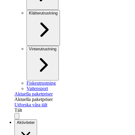
Klätterutrustning
Vinterutrustning
Fiskeutrustning
Vattensport
Aktuella paketpriser
Aktuella paketpriser
Utforska våra tält
Tält
Aktiviteter