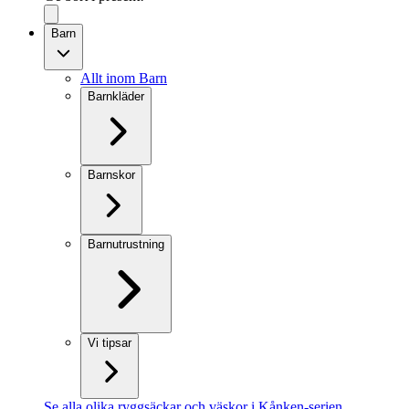
Barn
Allt inom Barn
Barnkläder
Barnskor
Barnutrustning
Vi tipsar
Se alla olika ryggsäckar och väskor i Kånken-serien