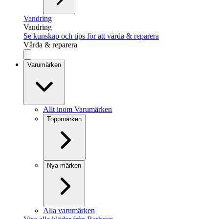
Vandring
Vandring
Se kunskap och tips för att vårda & reparera
Vårda & reparera
Varumärken
Allt inom Varumärken
Toppmärken
Nya märken
Alla varumärken