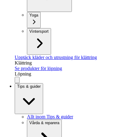
Yoga
Vintersport
Upptäck kläder och utrustning för klättring
Klättring
Se produkter för löpning
Löpning
Tips & guider
Allt inom Tips & guider
Vårda & reparera