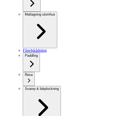
Matlagning utomhus
Fågelskådning
Paddling
Resa
Svamp & bärplockning