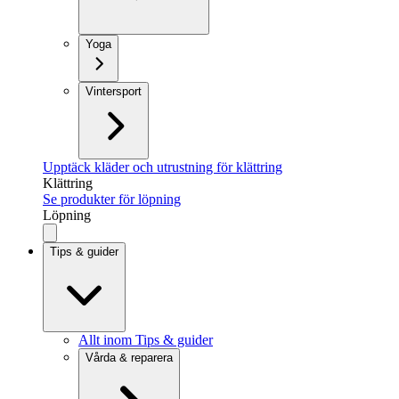
Yoga
Vintersport
Upptäck kläder och utrustning för klättring
Klättring
Se produkter för löpning
Löpning
Tips & guider
Allt inom Tips & guider
Vårda & reparera