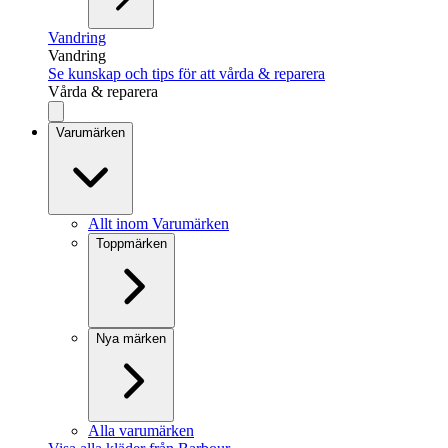
Vandring
Vandring
Se kunskap och tips för att vårda & reparera
Vårda & reparera
Varumärken
Allt inom Varumärken
Toppmärken
Nya märken
Alla varumärken