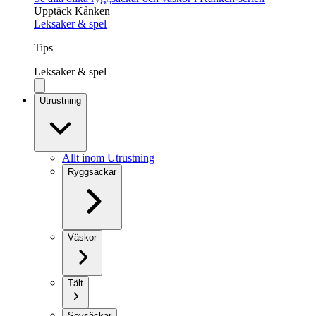
Upptäck Kånken
Leksaker & spel
Tips
Leksaker & spel
Utrustning
Allt inom Utrustning
Ryggsäckar
Väskor
Tält
Sovsäckar