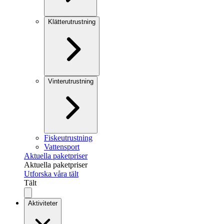
Klätterutrustning
Vinterutrustning
Fiskeutrustning
Vattensport
Aktuella paketpriser
Aktuella paketpriser
Utforska våra tält
Tält
Aktiviteter