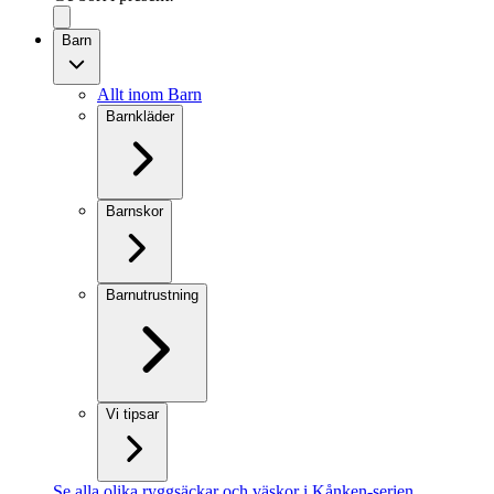
Barn
Allt inom Barn
Barnkläder
Barnskor
Barnutrustning
Vi tipsar
Se alla olika ryggsäckar och väskor i Kånken-serien