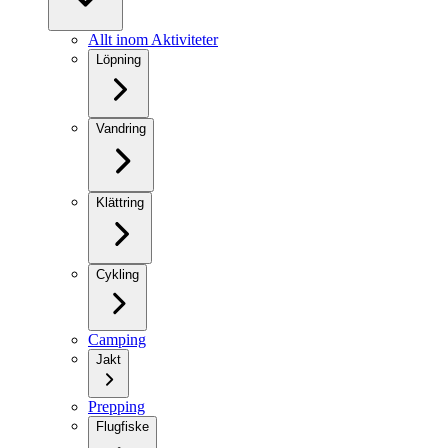
Allt inom Aktiviteter
Löpning
Vandring
Klättring
Cykling
Camping
Jakt
Prepping
Flugfiske