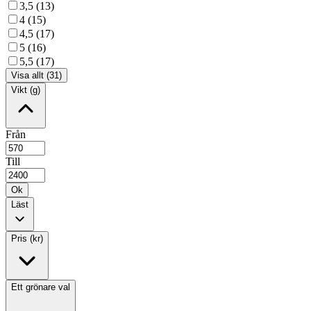
3,5 (13)
4 (15)
4,5 (17)
5 (16)
5,5 (17)
Visa allt (31)
Vikt (g)
Från
Till
Ok
Läst
Pris (kr)
Ett grönare val