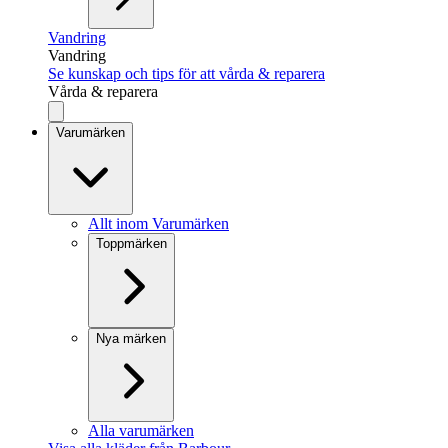
Vandring
Vandring
Se kunskap och tips för att vårda & reparera
Vårda & reparera
Varumärken
Allt inom Varumärken
Toppmärken
Nya märken
Alla varumärken