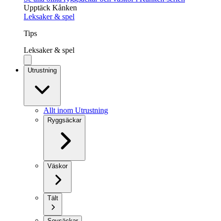
Upptäck Kånken
Leksaker & spel
Tips
Leksaker & spel
Utrustning
Allt inom Utrustning
Ryggsäckar
Väskor
Tält
Sovsäckar