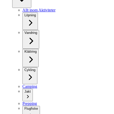
Allt inom Aktiviteter
Löpning
Vandring
Klättring
Cykling
Camping
Jakt
Prepping
Flugfiske