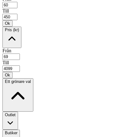
Till
Ok
Pris (kr)
Från
Till
Ok
Ett grönare val
Outlet
Butiker