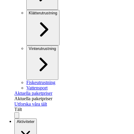
Klätterutrustning
Vinterutrustning
Fiskeutrustning
Vattensport
Aktuella paketpriser
Aktuella paketpriser
Utforska våra tält
Tält
Aktiviteter