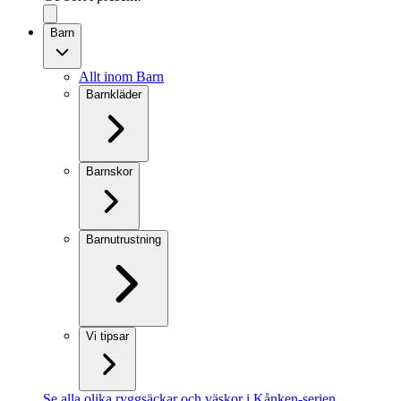
Barn
Allt inom Barn
Barnkläder
Barnskor
Barnutrustning
Vi tipsar
Se alla olika ryggsäckar och väskor i Kånken-serien