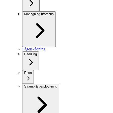
Matlagning utomhus
Fågelskådning
Paddling
Resa
Svamp & bärplockning