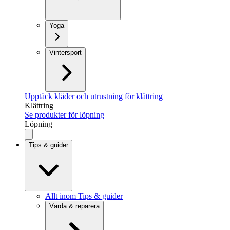
Yoga
Vintersport
Upptäck kläder och utrustning för klättring
Klättring
Se produkter för löpning
Löpning
Tips & guider
Allt inom Tips & guider
Vårda & reparera