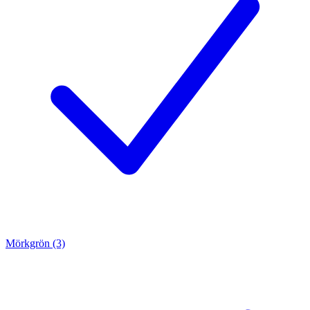
Mörkgrön (3)