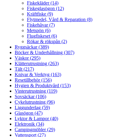
Fiskekläder (14)
Fiskeglasögon (12)
Kräftfiske (9)
Flytmedel, Vård & Reparation (8)
Fiskehåvar (7)
Metspön (6)
Flugfiskeset (6)
Rökar & rökspån (2)
Ryggsäckar (389)
Böcker & Underhållning (307)
Väskor (295)
Klätterutrustning (263)
Tält (217)
Knivar & Verktyg (163)
Resetillbehör (156)
Hygien & Produktvård (153)
Vinterutrustning (119)
Sovsäckar (106)
Cykelutrustning (96)
Liggunderlag (59)
Glasögon (47)
Lyktor & Lampor (40)
Elektronik (34)
Campingmöbler (29)
Vattensport (27)