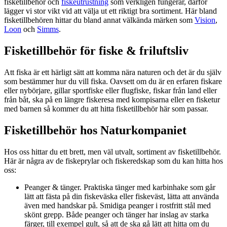
fisketillbehör och
fiskeutrustning
som verkligen fungerar, därför
lägger vi stor vikt vid att välja ut ett riktigt bra sortiment. Här bland
fisketillbehören hittar du bland annat välkända märken som
Vision
,
Loon
och
Simms
.
Fisketillbehör för fiske & friluftsliv
Att fiska är ett härligt sätt att komma nära naturen och det är du själv
som bestämmer hur du vill fiska. Oavsett om du är en erfaren fiskare
eller nybörjare, gillar sportfiske eller flugfiske, fiskar från land eller
från båt, ska på en längre fiskeresa med kompisarna eller en fisketur
med barnen så kommer du att hitta fisketillbehör här som passar.
Fisketillbehör hos Naturkompaniet
Hos oss hittar du ett brett, men väl utvalt, sortiment av fisketillbehör.
Här är några av de fiskeprylar och fiskeredskap som du kan hitta hos
oss:
Peanger & tänger. Praktiska tänger med karbinhake som går
lätt att fästa på din fiskeväska eller fiskeväst, lätta att använda
även med handskar på. Smidiga peanger i rostfritt stål med
skönt grepp. Både peanger och tänger har inslag av starka
färger, till exempel gult, så att de ska gå lätt att hitta om du