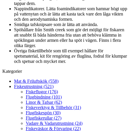
tappar dem.
Nappindikatorer. Lätta foamindikatorer som hamnar högt upp
på vattenytan och är lätta att kasta tack vare den låga vikten
och den aerodynamiska formen.
Smidiga tafsknipsare som är lätta att använda.
Spöhållare från Smith creek som gör det möjligt för fiskaren
att snabbt få båda händerna fria utan att behöva klämma in
spöklingan under armen eller ha spöt i vägen. Finns i flera
olika färger.
Övriga fisketillbehör som till exempel hållare för
spetsmaterial, kit för rengöring av fluglina, fodral för klumpar
och spetsar och mycket mer.
Kategorier
Mat & Friluftskök (558)
Fiskeutrustning (521)
Fiskeflugor (176)
Flugbindning (101)
Linor & Tafsar (62)
Fiskeverktyg & Tillbehör (31)
Flugfiskespön (30)
Flugfiskerullar (27)
Vadare & Vadarutrustning (24)
Fiskeväskor & Förvaring (22)