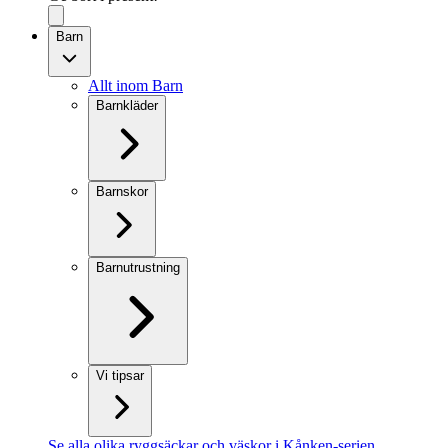
Barn
Allt inom Barn
Barnkläder
Barnskor
Barnutrustning
Vi tipsar
Se alla olika ryggsäckar och väskor i Kånken-serien