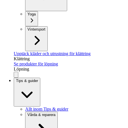
Yoga
Vintersport
Upptäck kläder och utrustning för klättring
Klättring
Se produkter för löpning
Löpning
Tips & guider
Allt inom Tips & guider
Vårda & reparera