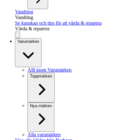
Vandring
Vandring
Se kunskap och tips för att vårda & reparera
Vårda & reparera
Varumärken
Allt inom Varumärken
Toppmärken
Nya märken
Alla varumärken