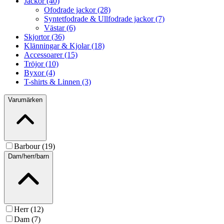
Jackor (40)
Ofodrade jackor (28)
Syntetfodrade & Ullfodrade jackor (7)
Västar (6)
Skjortor (36)
Klänningar & Kjolar (18)
Accessoarer (15)
Tröjor (10)
Byxor (4)
T-shirts & Linnen (3)
Varumärken
Barbour (19)
Dam/herr/barn
Herr (12)
Dam (7)