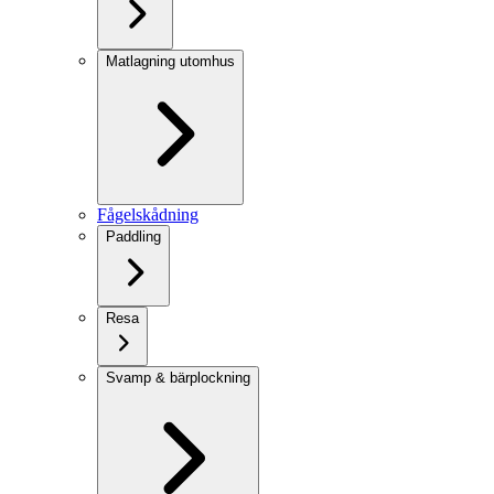
Matlagning utomhus
Fågelskådning
Paddling
Resa
Svamp & bärplockning