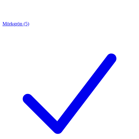
Mörkgrön (5)