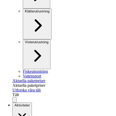
Klätterutrustning
Vinterutrustning
Fiskeutrustning
Vattensport
Aktuella paketpriser
Aktuella paketpriser
Utforska våra tält
Tält
Aktiviteter