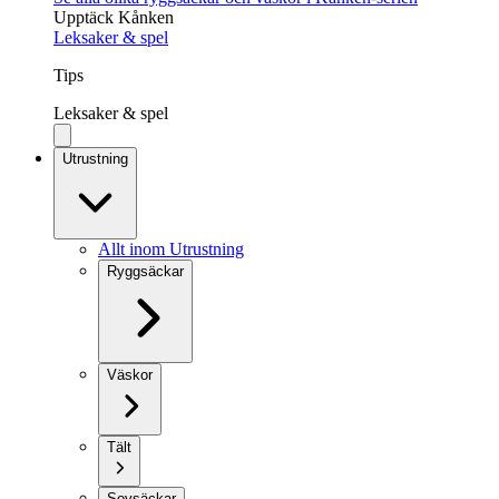
Upptäck Kånken
Leksaker & spel
Tips
Leksaker & spel
Utrustning
Allt inom Utrustning
Ryggsäckar
Väskor
Tält
Sovsäckar