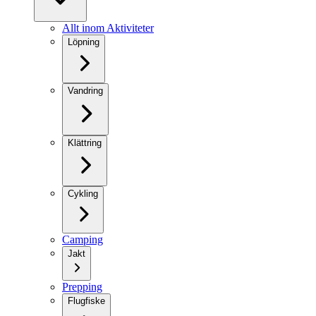
Allt inom Aktiviteter
Löpning
Vandring
Klättring
Cykling
Camping
Jakt
Prepping
Flugfiske