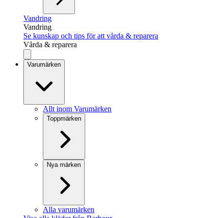
Vandring
Vandring
Se kunskap och tips för att vårda & reparera
Vårda & reparera
Varumärken
Allt inom Varumärken
Toppmärken
Nya märken
Alla varumärken