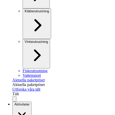
Klätterutrustning
Vinterutrustning
Fiskeutrustning
Vattensport
Aktuella paketpriser
Aktuella paketpriser
Utforska våra tält
Tält
Aktiviteter