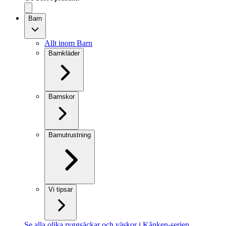
Barn
Allt inom Barn
Barnkläder
Barnskor
Barnutrustning
Vi tipsar
Se alla olika ryggsäckar och väskor i Kånken-serien