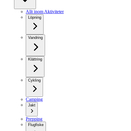
Allt inom Aktiviteter
Löpning
Vandring
Klättring
Cykling
Camping
Jakt
Prepping
Flugfiske