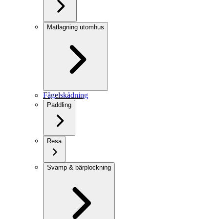
Matlagning utomhus
Fågelskådning
Paddling
Resa
Svamp & bärplockning