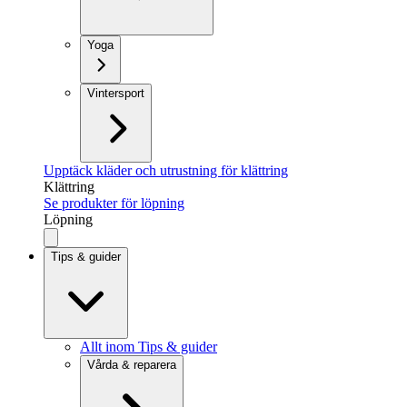
Yoga
Vintersport
Upptäck kläder och utrustning för klättring
Klättring
Se produkter för löpning
Löpning
Tips & guider
Allt inom Tips & guider
Vårda & reparera