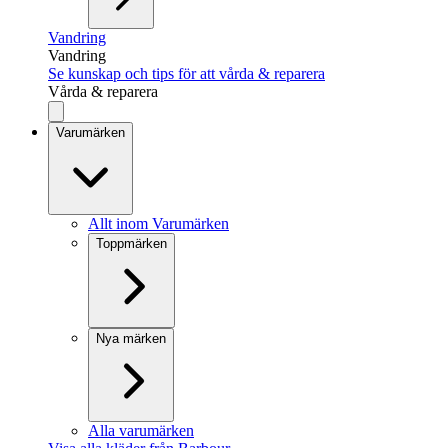
Vandring
Vandring
Se kunskap och tips för att vårda & reparera
Vårda & reparera
Varumärken
Allt inom Varumärken
Toppmärken
Nya märken
Alla varumärken