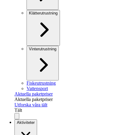
Klätterutrustning
Vinterutrustning
Fiskeutrustning
Vattensport
Aktuella paketpriser
Aktuella paketpriser
Utforska våra tält
Tält
Aktiviteter