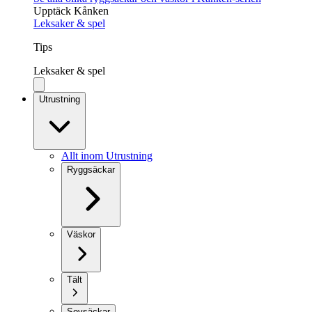
Upptäck Kånken
Leksaker & spel
Tips
Leksaker & spel
Utrustning
Allt inom Utrustning
Ryggsäckar
Väskor
Tält
Sovsäckar