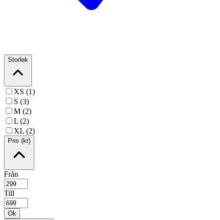
Storlek
XS (1)
S (3)
M (2)
L (2)
XL (2)
Pris (kr)
Från
Till
Ok