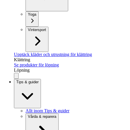
Yoga
Vintersport
Upptäck kläder och utrustning för klättring
Klättring
Se produkter för löpning
Löpning
Tips & guider
Allt inom Tips & guider
Vårda & reparera