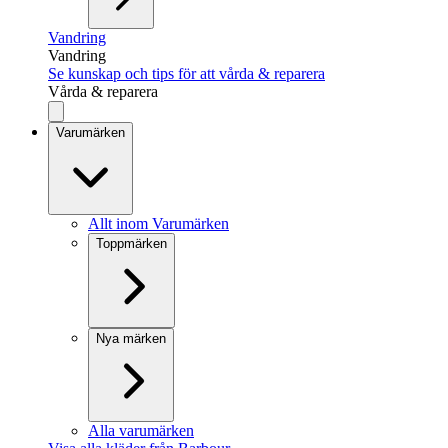
Vandring
Vandring
Se kunskap och tips för att vårda & reparera
Vårda & reparera
Varumärken
Allt inom Varumärken
Toppmärken
Nya märken
Alla varumärken