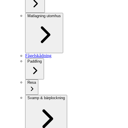
Matlagning utomhus
Fågelskådning
Paddling
Resa
Svamp & bärplockning