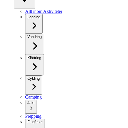
Allt inom Aktiviteter
Löpning
Vandring
Klättring
Cykling
Camping
Jakt
Prepping
Flugfiske