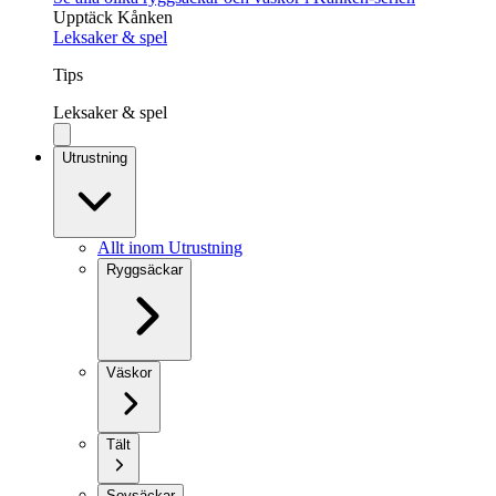
Upptäck Kånken
Leksaker & spel
Tips
Leksaker & spel
Utrustning
Allt inom Utrustning
Ryggsäckar
Väskor
Tält
Sovsäckar