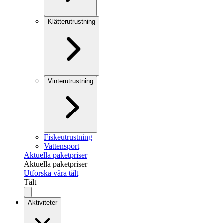
Klätterutrustning
Vinterutrustning
Fiskeutrustning
Vattensport
Aktuella paketpriser
Aktuella paketpriser
Utforska våra tält
Tält
Aktiviteter