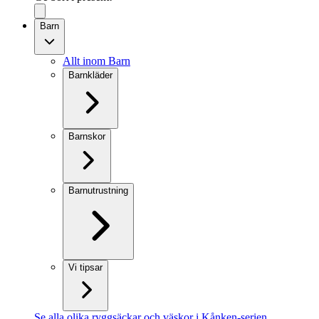
Barn
Allt inom Barn
Barnkläder
Barnskor
Barnutrustning
Vi tipsar
Se alla olika ryggsäckar och väskor i Kånken-serien