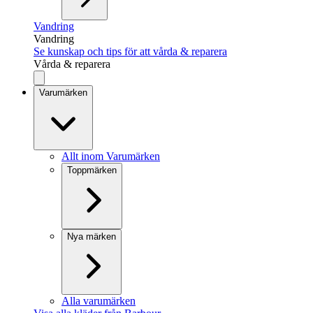
Vandring
Vandring
Se kunskap och tips för att vårda & reparera
Vårda & reparera
Varumärken
Allt inom Varumärken
Toppmärken
Nya märken
Alla varumärken