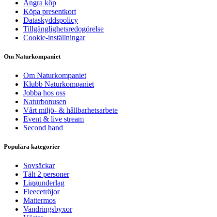
Ångra köp
Köpa presentkort
Dataskyddspolicy
Tillgänglighetsredogörelse
Cookie-inställningar
Om Naturkompaniet
Om Naturkompaniet
Klubb Naturkompaniet
Jobba hos oss
Naturbonusen
Vårt miljö- & hållbarhetsarbete
Event & live stream
Second hand
Populära kategorier
Sovsäckar
Tält 2 personer
Liggunderlag
Fleecetröjor
Mattermos
Vandringsbyxor