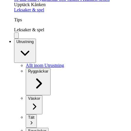
Upptäck Kånken
Leksaker & spel
Tips
Leksaker & spel
Utrustning
Allt inom Utrustning
Ryggsäckar
Väskor
Tält
Sovsäckar