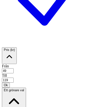
Pris (kr)
Från
Till
Ok
Ett grönare val