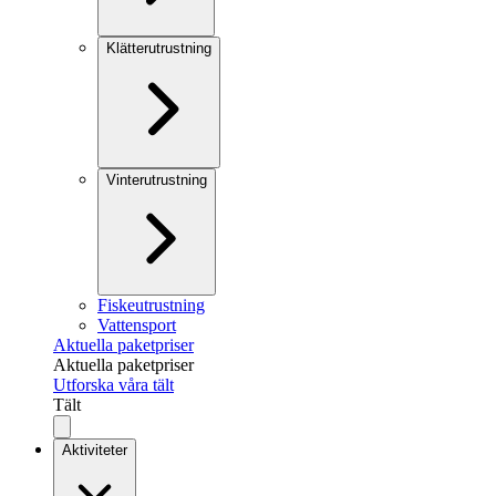
Klätterutrustning
Vinterutrustning
Fiskeutrustning
Vattensport
Aktuella paketpriser
Aktuella paketpriser
Utforska våra tält
Tält
Aktiviteter