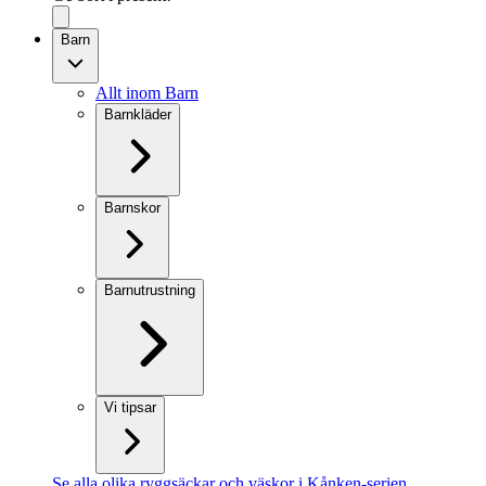
Barn
Allt inom Barn
Barnkläder
Barnskor
Barnutrustning
Vi tipsar
Se alla olika ryggsäckar och väskor i Kånken-serien