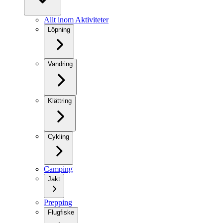
Allt inom Aktiviteter
Löpning
Vandring
Klättring
Cykling
Camping
Jakt
Prepping
Flugfiske