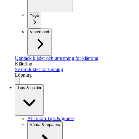
Yoga
Vintersport
Upptäck kläder och utrustning för klättring
Klättring
Se produkter för löpning
Löpning
Tips & guider
Allt inom Tips & guider
Vårda & reparera