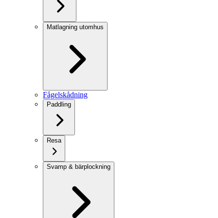
Matlagning utomhus
Fågelskådning
Paddling
Resa
Svamp & bärplockning