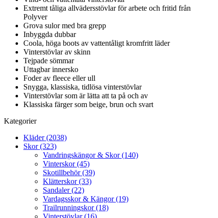
Extremt tåliga allvädersstövlar för arbete och fritid från
Polyver
Grova sulor med bra grepp
Inbyggda dubbar
Coola, höga boots av vattentåligt kromfritt läder
Vinterstövlar av skinn
Tejpade sömmar
Uttagbar innersko
Foder av fleece eller ull
Snygga, klassiska, tidlösa vinterstövlar
Vinterstövlar som är lätta att ta på och av
Klassiska färger som beige, brun och svart
Kategorier
Kläder (2038)
Skor (323)
Vandringskängor & Skor (140)
Vinterskor (45)
Skotillbehör (39)
Klätterskor (33)
Sandaler (22)
Vardagsskor & Kängor (19)
Trailrunningskor (18)
Vinterstövlar (16)