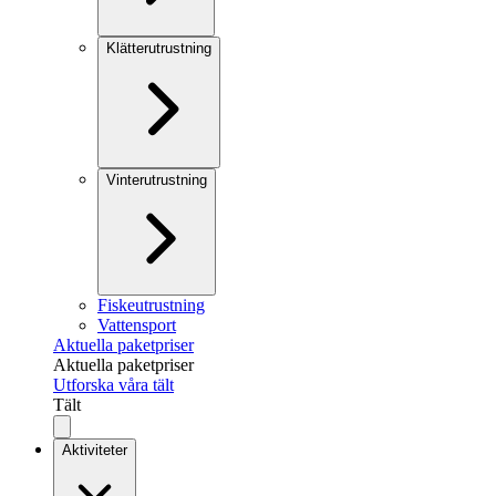
Klätterutrustning
Vinterutrustning
Fiskeutrustning
Vattensport
Aktuella paketpriser
Aktuella paketpriser
Utforska våra tält
Tält
Aktiviteter