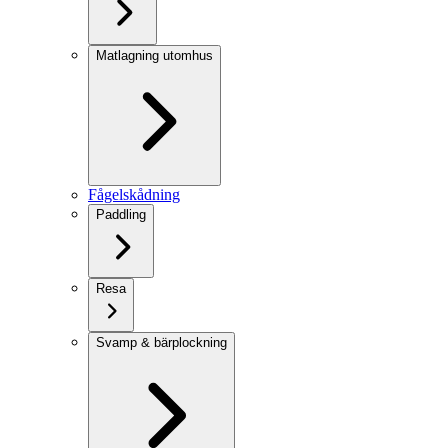
Matlagning utomhus
Fågelskådning
Paddling
Resa
Svamp & bärplockning