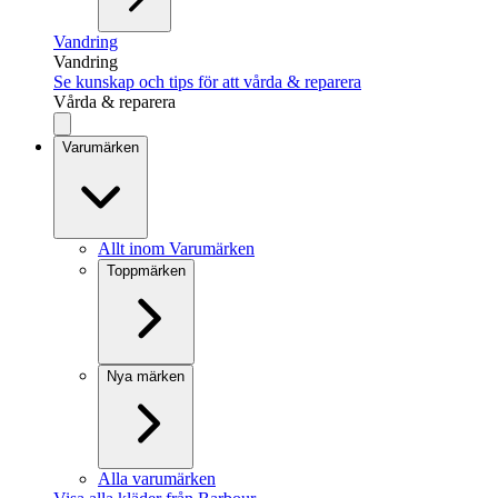
Vandring
Vandring
Se kunskap och tips för att vårda & reparera
Vårda & reparera
Varumärken
Allt inom Varumärken
Toppmärken
Nya märken
Alla varumärken