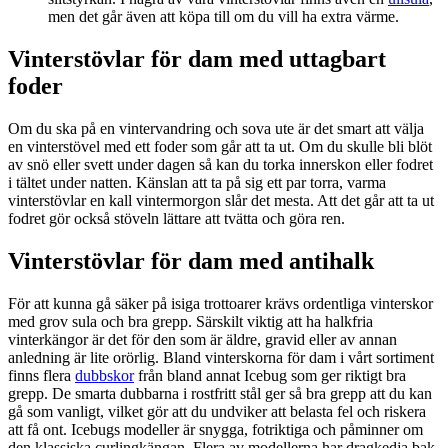
men det går även att köpa till om du vill ha extra värme.
Vinterstövlar för dam med uttagbart
foder
Om du ska på en vintervandring och sova ute är det smart att välja
en vinterstövel med ett foder som går att ta ut. Om du skulle bli blöt
av snö eller svett under dagen så kan du torka innerskon eller fodret
i tältet under natten. Känslan att ta på sig ett par torra, varma
vinterstövlar en kall vintermorgon slår det mesta. Att det går att ta ut
fodret gör också stöveln lättare att tvätta och göra ren.
Vinterstövlar för dam med antihalk
För att kunna gå säker på isiga trottoarer krävs ordentliga vinterskor
med grov sula och bra grepp. Särskilt viktig att ha halkfria
vinterkängor är det för den som är äldre, gravid eller av annan
anledning är lite orörlig. Bland vinterskorna för dam i vårt sortiment
finns flera
dubbskor
från bland annat Icebug som ger riktigt bra
grepp. De smarta dubbarna i rostfritt stål ger så bra grepp att du kan
gå som vanligt, vilket gör att du undviker att belasta fel och riskera
att få ont. Icebugs modeller är snygga, fotriktiga och påminner om
den klassiska curlingkängan. Flera av modellerna har dragkedja bak