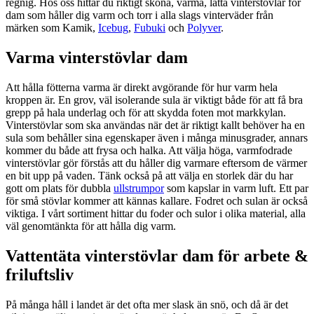
regnig. Hos oss hittar du riktigt sköna, varma, lätta vinterstövlar för
dam som håller dig varm och torr i alla slags vinterväder från
märken som Kamik,
Icebug
,
Fubuki
och
Polyver
.
Varma vinterstövlar dam
Att hålla fötterna varma är direkt avgörande för hur varm hela
kroppen är. En grov, väl isolerande sula är viktigt både för att få bra
grepp på hala underlag och för att skydda foten mot markkylan.
Vinterstövlar som ska användas när det är riktigt kallt behöver ha en
sula som behåller sina egenskaper även i många minusgrader, annars
kommer du både att frysa och halka. Att välja höga, varmfodrade
vinterstövlar gör förstås att du håller dig varmare eftersom de värmer
en bit upp på vaden. Tänk också på att välja en storlek där du har
gott om plats för dubbla
ullstrumpor
som kapslar in varm luft. Ett par
för små stövlar kommer att kännas kallare. Fodret och sulan är också
viktiga. I vårt sortiment hittar du foder och sulor i olika material, alla
väl genomtänkta för att hålla dig varm.
Vattentäta vinterstövlar dam för arbete &
friluftsliv
På många håll i landet är det ofta mer slask än snö, och då är det