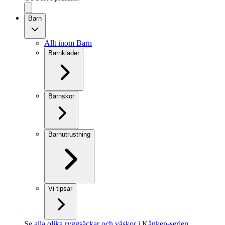
Barn
Allt inom Barn
Barnkläder
Barnskor
Barnutrustning
Vi tipsar
Se alla olika ryggsäckar och väskor i Kånken-serien