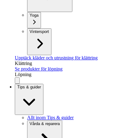
Yoga
Vintersport
Upptäck kläder och utrustning för klättring
Klättring
Se produkter för löpning
Löpning
Tips & guider
Allt inom Tips & guider
Vårda & reparera