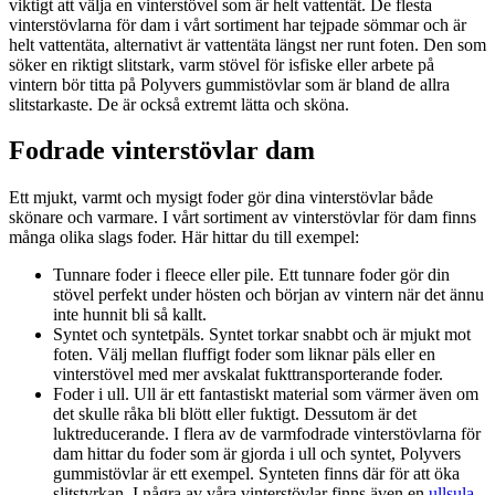
viktigt att välja en vinterstövel som är helt vattentät. De flesta
vinterstövlarna för dam i vårt sortiment har tejpade sömmar och är
helt vattentäta, alternativt är vattentäta längst ner runt foten. Den som
söker en riktigt slitstark, varm stövel för isfiske eller arbete på
vintern bör titta på Polyvers gummistövlar som är bland de allra
slitstarkaste. De är också extremt lätta och sköna.
Fodrade vinterstövlar dam
Ett mjukt, varmt och mysigt foder gör dina vinterstövlar både
skönare och varmare. I vårt sortiment av vinterstövlar för dam finns
många olika slags foder. Här hittar du till exempel:
Tunnare foder i fleece eller pile. Ett tunnare foder gör din
stövel perfekt under hösten och början av vintern när det ännu
inte hunnit bli så kallt.
Syntet och syntetpäls. Syntet torkar snabbt och är mjukt mot
foten. Välj mellan fluffigt foder som liknar päls eller en
vinterstövel med mer avskalat fukttransporterande foder.
Foder i ull. Ull är ett fantastiskt material som värmer även om
det skulle råka bli blött eller fuktigt. Dessutom är det
luktreducerande. I flera av de varmfodrade vinterstövlarna för
dam hittar du foder som är gjorda i ull och syntet, Polyvers
gummistövlar är ett exempel. Synteten finns där för att öka
slitstyrkan. I några av våra vinterstövlar finns även en
ullsula
,