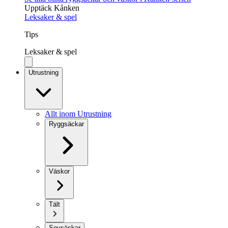
Upptäck Kånken
Leksaker & spel
Tips
Leksaker & spel
Utrustning
Allt inom Utrustning
Ryggsäckar
Väskor
Tält
Sovsäckar