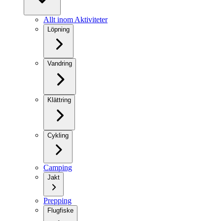
Allt inom Aktiviteter
Löpning
Vandring
Klättring
Cykling
Camping
Jakt
Prepping
Flugfiske