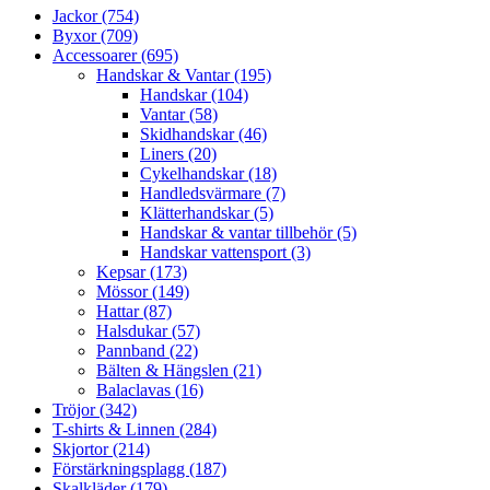
Jackor (754)
Byxor (709)
Accessoarer (695)
Handskar & Vantar (195)
Handskar (104)
Vantar (58)
Skidhandskar (46)
Liners (20)
Cykelhandskar (18)
Handledsvärmare (7)
Klätterhandskar (5)
Handskar & vantar tillbehör (5)
Handskar vattensport (3)
Kepsar (173)
Mössor (149)
Hattar (87)
Halsdukar (57)
Pannband (22)
Bälten & Hängslen (21)
Balaclavas (16)
Tröjor (342)
T-shirts & Linnen (284)
Skjortor (214)
Förstärkningsplagg (187)
Skalkläder (179)