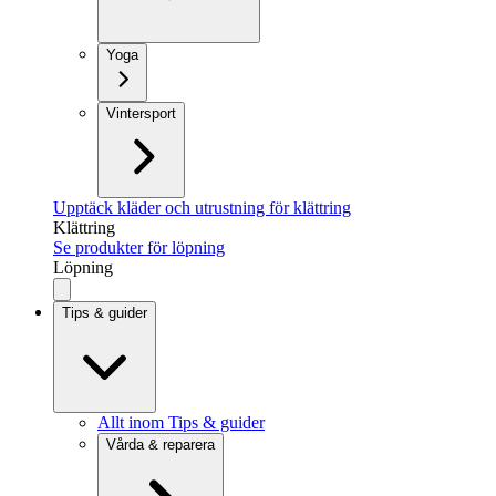
Yoga
Vintersport
Upptäck kläder och utrustning för klättring
Klättring
Se produkter för löpning
Löpning
Tips & guider
Allt inom Tips & guider
Vårda & reparera