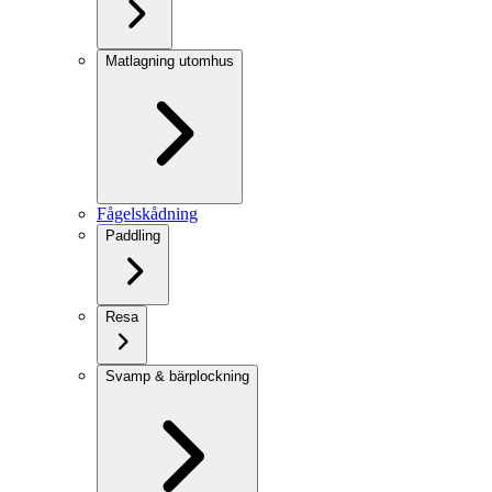
Matlagning utomhus
Fågelskådning
Paddling
Resa
Svamp & bärplockning