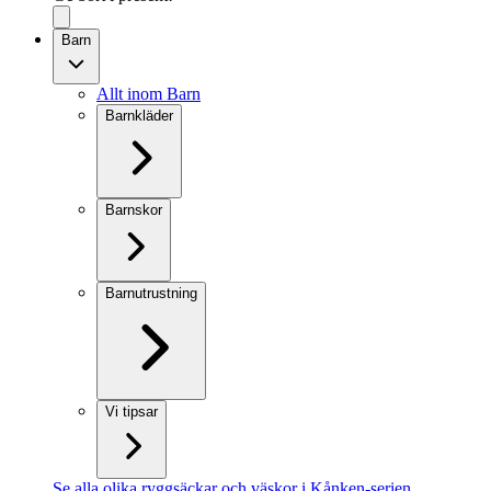
Barn
Allt inom Barn
Barnkläder
Barnskor
Barnutrustning
Vi tipsar
Se alla olika ryggsäckar och väskor i Kånken-serien