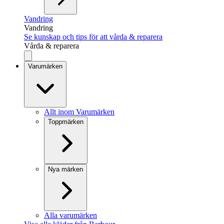
Vandring
Vandring
Se kunskap och tips för att vårda & reparera
Vårda & reparera
Varumärken
Allt inom Varumärken
Toppmärken
Nya märken
Alla varumärken