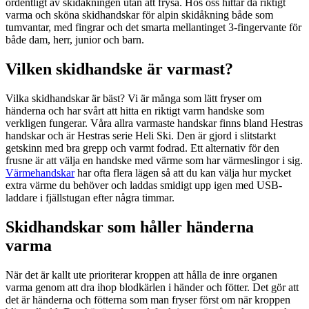
ordentligt av skidåkningen utan att frysa. Hos oss hittar då riktigt
varma och sköna skidhandskar för alpin skidåkning både som
tumvantar, med fingrar och det smarta mellantinget 3-fingervante för
både dam, herr, junior och barn.
Vilken skidhandske är varmast?
Vilka skidhandskar är bäst? Vi är många som lätt fryser om
händerna och har svårt att hitta en riktigt varm handske som
verkligen fungerar. Våra allra varmaste handskar finns bland Hestras
handskar och är Hestras serie Heli Ski. Den är gjord i slitstarkt
getskinn med bra grepp och varmt fodrad. Ett alternativ för den
frusne är att välja en handske med värme som har värmeslingor i sig.
Värmehandskar
har ofta flera lägen så att du kan välja hur mycket
extra värme du behöver och laddas smidigt upp igen med USB-
laddare i fjällstugan efter några timmar.
Skidhandskar som håller händerna
varma
När det är kallt ute prioriterar kroppen att hålla de inre organen
varma genom att dra ihop blodkärlen i händer och fötter. Det gör att
det är händerna och fötterna som man fryser först om när kroppen