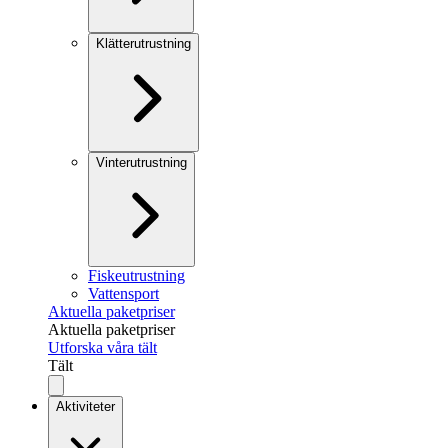
Klätterutrustning
Vinterutrustning
Fiskeutrustning
Vattensport
Aktuella paketpriser
Aktuella paketpriser
Utforska våra tält
Tält
Aktiviteter