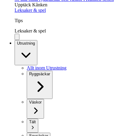
Upptäck Kånken
Leksaker & spel
Tips
Leksaker & spel
Utrustning
Allt inom Utrustning
Ryggsäckar
Väskor
Tält
Sovsäckar