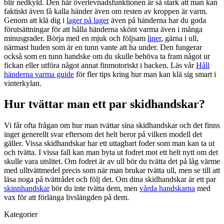
blir nedkyld. Den här överlevnadsfunktionen är så stark att man kan
faktiskt även få kalla händer även om resten av kroppen är varm.
Genom att klä dig i
lager på lager
även på händerna har du goda
förutsättningar för att hålla händerna skönt varma även i många
minusgrader. Börja med en mjuk och följsam
liner
, gärna i ull,
närmast huden som är en tunn vante att ha under. Den fungerar
också som en tunn handske om du skulle behöva ta fram något ur
fickan eller utföra något annat finmotoriskt i backen. Läs vår
Håll
händerna varma guide
för fler tips kring hur man kan klä sig smart i
vinterkylan.
Hur tvättar man ett par skidhandskar?
Vi får ofta frågan om hur man tvättar sina skidhandskar och det finns
inget generellt svar eftersom det helt beror på vilken modell det
gäller. Vissa skidhandskar har ett uttagbart foder som man kan ta ut
och tvätta. I vissa fall kan man byta ut fodret mot ett helt nytt om det
skulle vara utslitet. Om fodret är av ull bör du tvätta det på låg värme
med ulltvättmedel precis som när man brukar tvätta ull, men se till att
läsa noga på tvättrådet och följ det. Om dina skidhandskar är ett par
skinnhandskar
bör du inte tvätta dem, men
vårda handskarna
med
vax för att förlänga livslängden på dem.
Kategorier