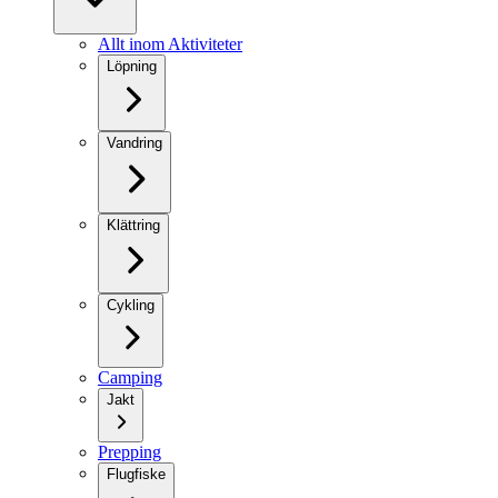
Allt inom Aktiviteter
Löpning
Vandring
Klättring
Cykling
Camping
Jakt
Prepping
Flugfiske