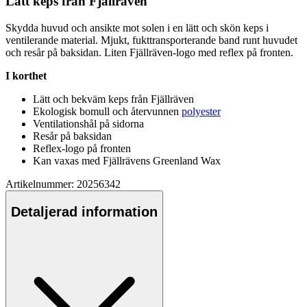
Lätt ke
ps
från Fjällräven
Skydda huvud och ansikte mot solen i en lätt och skön ke
ps
i
ventilerande material. Mjukt, fukttransporterande band runt huvudet
och resår på baksidan. Liten Fjällräven-logo med reflex på fronten.
I korthet
Lätt och bekväm ke
ps
från Fjällräven
Ekologisk bom
ull
och återvunnen
polyester
Ventilationshål på sidorna
Resår på baksidan
Reflex-logo på fronten
Kan vaxas med Fjällrävens Greenland Wax
Artikelnummer: 20256342
Detaljerad information