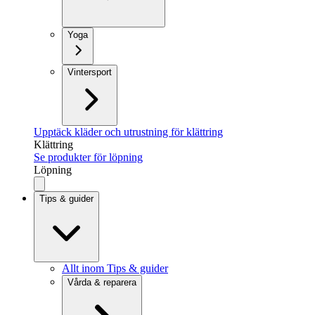
Yoga
Vintersport
Upptäck kläder och utrustning för klättring
Klättring
Se produkter för löpning
Löpning
Tips & guider
Allt inom Tips & guider
Vårda & reparera