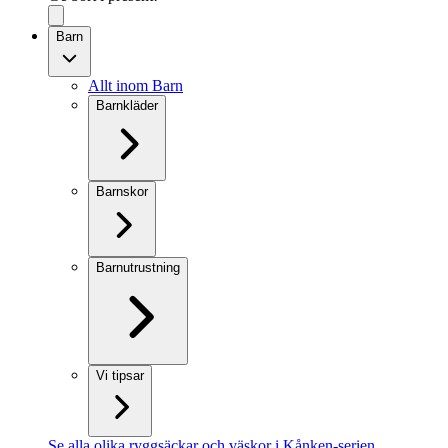
Barn
Allt inom Barn
Barnkläder
Barnskor
Barnutrustning
Vi tipsar
Se alla olika ryggsäckar och väskor i Kånken-serien