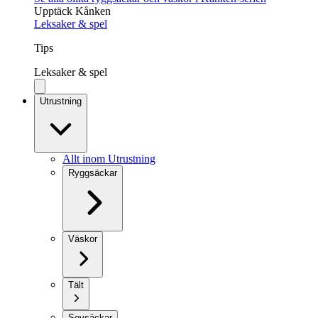
Upptäck Kånken
Leksaker & spel
Tips
Leksaker & spel
Utrustning
Allt inom Utrustning
Ryggsäckar
Väskor
Tält
Sovsäckar