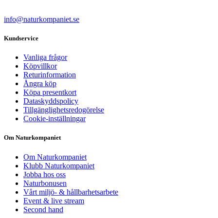
info@naturkompaniet.se
Kundservice
Vanliga frågor
Köpvillkor
Returinformation
Ångra köp
Köpa presentkort
Dataskyddspolicy
Tillgänglighetsredogörelse
Cookie-inställningar
Om Naturkompaniet
Om Naturkompaniet
Klubb Naturkompaniet
Jobba hos oss
Naturbonusen
Vårt miljö- & hållbarhetsarbete
Event & live stream
Second hand