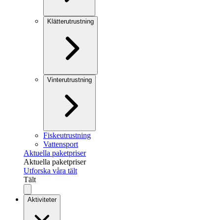
Klätterutrustning
Vinterutrustning
Fiskeutrustning
Vattensport
Aktuella paketpriser
Aktuella paketpriser
Utforska våra tält
Tält
Aktiviteter