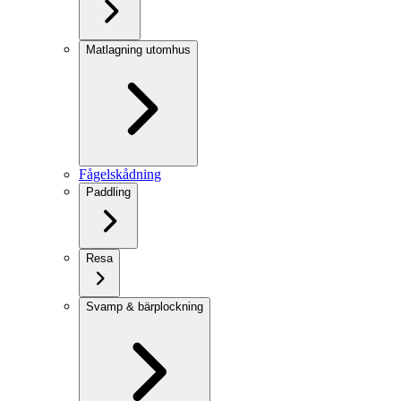
Matlagning utomhus
Fågelskådning
Paddling
Resa
Svamp & bärplockning