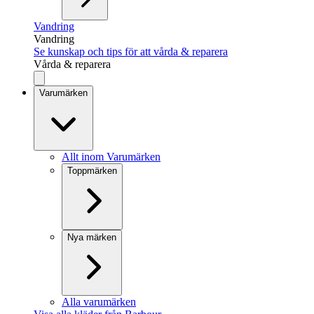
Vandring
Vandring
Se kunskap och tips för att vårda & reparera
Vårda & reparera
Varumärken
Allt inom Varumärken
Toppmärken
Nya märken
Alla varumärken