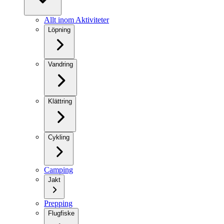
Allt inom Aktiviteter
Löpning
Vandring
Klättring
Cykling
Camping
Jakt
Prepping
Flugfiske