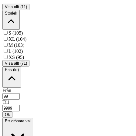
Visa allt (11)
Storlek
S (105)
XL (104)
M (103)
L (102)
XS (95)
Visa allt (71)
Pris (kr)
Från
Till
Ok
Ett grönare val