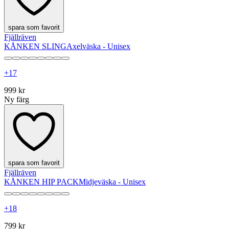
spara som favorit
Fjällräven
KÅNKEN SLING
Axelväska - Unisex
+
17
999 kr
Ny färg
spara som favorit
Fjällräven
KÅNKEN HIP PACK
Midjeväska - Unisex
+
18
799 kr