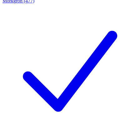
Mörkgrön (477)