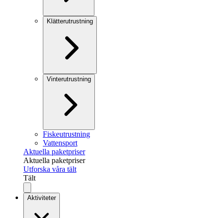
Klätterutrustning
Vinterutrustning
Fiskeutrustning
Vattensport
Aktuella paketpriser
Aktuella paketpriser
Utforska våra tält
Tält
Aktiviteter