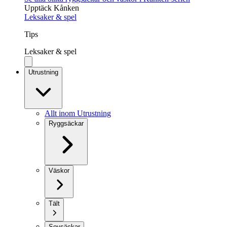
Upptäck Kånken
Leksaker & spel
Tips
Leksaker & spel
Utrustning
Allt inom Utrustning
Ryggsäckar
Väskor
Tält
Sovsäckar