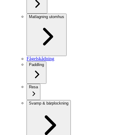
Matlagning utomhus
Fågelskådning
Paddling
Resa
Svamp & bärplockning