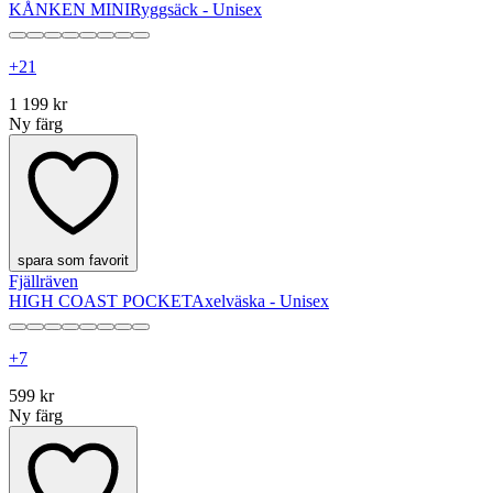
KÅNKEN MINI
Ryggsäck - Unisex
+
21
1 199 kr
Ny färg
spara som favorit
Fjällräven
HIGH COAST POCKET
Axelväska - Unisex
+
7
599 kr
Ny färg