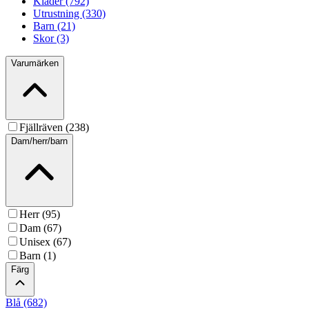
Kläder (792)
Utrustning (330)
Barn (21)
Skor (3)
Varumärken
Fjällräven (238)
Dam/herr/barn
Herr (95)
Dam (67)
Unisex (67)
Barn (1)
Färg
Blå (682)