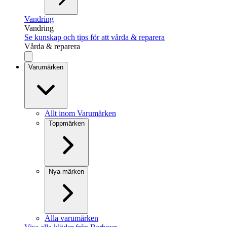
Vandring
Vandring
Se kunskap och tips för att vårda & reparera
Vårda & reparera
Varumärken
Allt inom Varumärken
Toppmärken
Nya märken
Alla varumärken