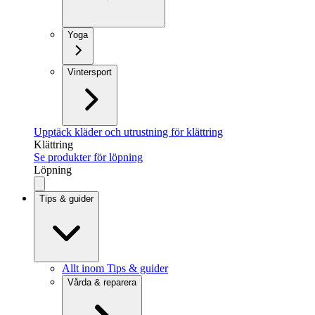
Yoga
Vintersport
Upptäck kläder och utrustning för klättring
Klättring
Se produkter för löpning
Löpning
Tips & guider
Allt inom Tips & guider
Vårda & reparera