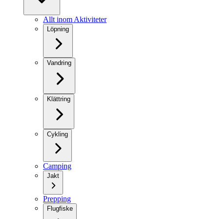
Allt inom Aktiviteter
Löpning
Vandring
Klättring
Cykling
Camping
Jakt
Prepping
Flugfiske