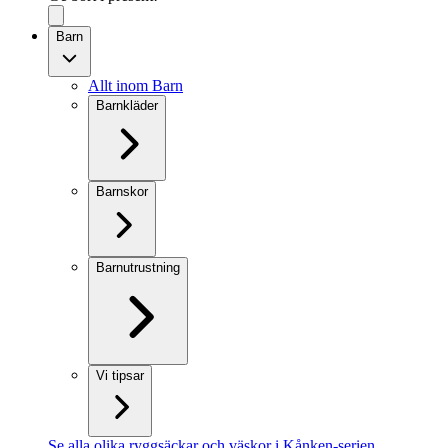
Barn
Allt inom Barn
Barnkläder
Barnskor
Barnutrustning
Vi tipsar
Se alla olika ryggsäckar och väskor i Kånken-serien