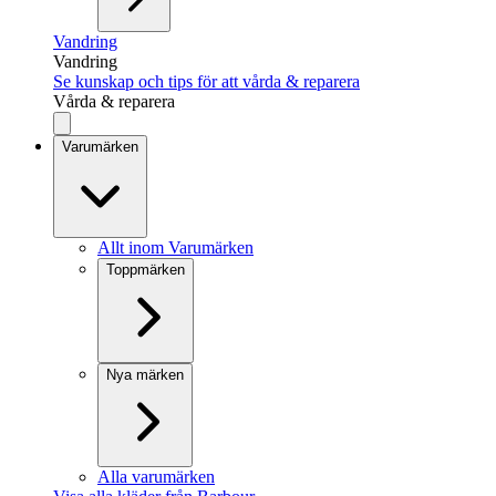
Vandring
Vandring
Se kunskap och tips för att vårda & reparera
Vårda & reparera
Varumärken
Allt inom Varumärken
Toppmärken
Nya märken
Alla varumärken