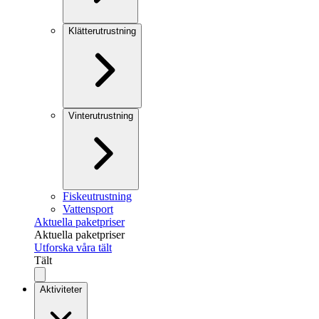
Klätterutrustning
Vinterutrustning
Fiskeutrustning
Vattensport
Aktuella paketpriser
Aktuella paketpriser
Utforska våra tält
Tält
Aktiviteter