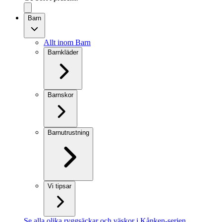
Barn
Allt inom Barn
Barnkläder
Barnskor
Barnutrustning
Vi tipsar
Se alla olika ryggsäckar och väskor i Kånken-serien