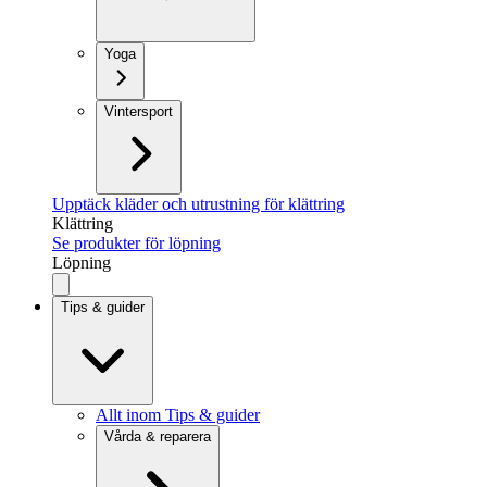
Yoga
Vintersport
Upptäck kläder och utrustning för klättring
Klättring
Se produkter för löpning
Löpning
Tips & guider
Allt inom Tips & guider
Vårda & reparera