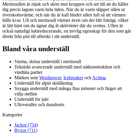
Merinoullen är mjuk och skön mot kroppen och ser till att du håller
dig precis lagom varm hela tiden. När du är varm släpper ullen ut
överskottsvärme, och när du är kall binder ullen luft så att värmen
hålls kvar. Ull och merinoull värmer även om det blir fuktigt, vilket
är lätt hänt om du ägnar dig åt aktiviteter där du svettas. Ullen är
också naturligt luktreducerande, en trevlig egenskap för den som går
direkt från pist till afterski i sitt underställ.
Bland våra underställ
Varma, sköna underställ i merinoull
Tekniskt avancerade underställ med nätkonstruktion och
vindtäta partier
Märken som
Woolpower
,
Icebreaker
och
Aclima
Underställ för alpin skidåkning
Snygga underställ med många fina mönster och färger att
välja mellan
Underställ för jakt
Ulloveraller och dunshorts
Kategorier
Jackor (754)
Byxor (711)