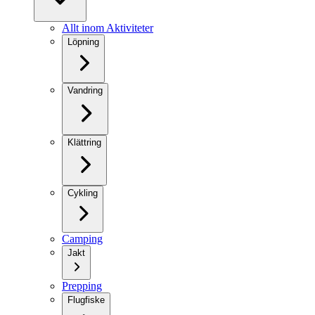
Allt inom Aktiviteter
Löpning
Vandring
Klättring
Cykling
Camping
Jakt
Prepping
Flugfiske