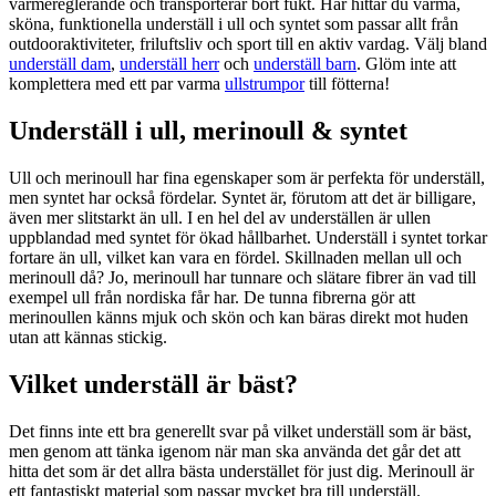
värmereglerande och transporterar bort fukt. Här hittar du varma,
sköna, funktionella underställ i ull och syntet som passar allt från
outdooraktiviteter, friluftsliv och sport till en aktiv vardag. Välj bland
underställ dam
,
underställ herr
och
underställ barn
. Glöm inte att
komplettera med ett par varma
ullstrumpor
till fötterna!
Underställ i ull, merinoull & syntet
Ull och merinoull har fina egenskaper som är perfekta för underställ,
men syntet har också fördelar. Syntet är, förutom att det är billigare,
även mer slitstarkt än ull. I en hel del av underställen är ullen
uppblandad med syntet för ökad hållbarhet. Underställ i syntet torkar
fortare än ull, vilket kan vara en fördel. Skillnaden mellan ull och
merinoull då? Jo, merinoull har tunnare och slätare fibrer än vad till
exempel ull från nordiska får har. De tunna fibrerna gör att
merinoullen känns mjuk och skön och kan bäras direkt mot huden
utan att kännas stickig.
Vilket underställ är bäst?
Det finns inte ett bra generellt svar på vilket underställ som är bäst,
men genom att tänka igenom när man ska använda det går det att
hitta det som är det allra bästa understället för just dig. Merinoull är
ett fantastiskt material som passar mycket bra till underställ.