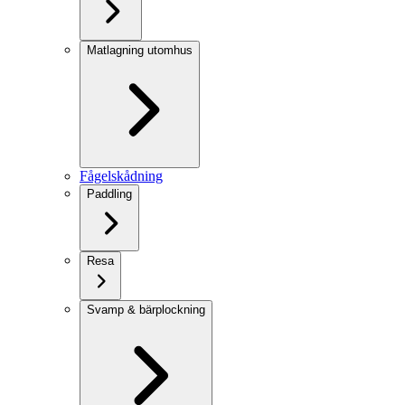
Matlagning utomhus
Fågelskådning
Paddling
Resa
Svamp & bärplockning