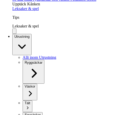
Upptäck Kånken
Leksaker & spel
Tips
Leksaker & spel
Utrustning
Allt inom Utrustning
Ryggsäckar
Väskor
Tält
Sovsäckar