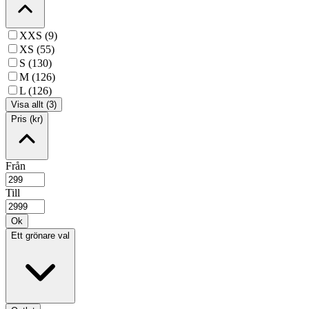
XXS (9)
XS (55)
S (130)
M (126)
L (126)
Visa allt (3)
Pris (kr)
Från
Till
Ok
Ett grönare val