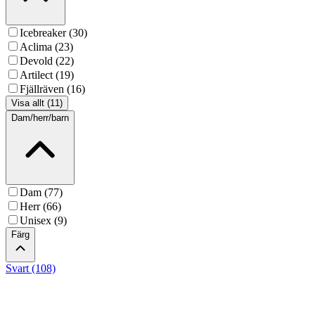
Icebreaker (30)
Aclima (23)
Devold (22)
Artilect (19)
Fjällräven (16)
Visa allt (11)
Dam/herr/barn
Dam (77)
Herr (66)
Unisex (9)
Färg
Svart (108)