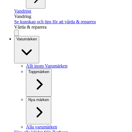
Vandring
Vandring
Se kunskap och tips för att vårda & reparera
Vårda & reparera
Varumärken
Allt inom Varumärken
Toppmärken
Nya märken
Alla varumärken