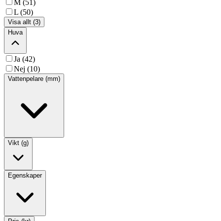
M (51)
L (50)
Visa allt (3)
Huva
Ja (42)
Nej (10)
Vattenpelare (mm)
Vikt (g)
Egenskaper