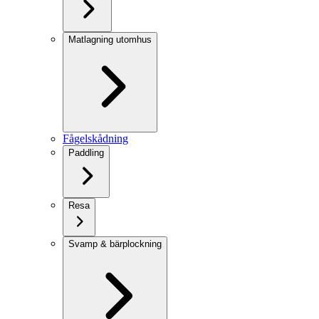
Matlagning utomhus
Fågelskådning
Paddling
Resa
Svamp & bärplockning