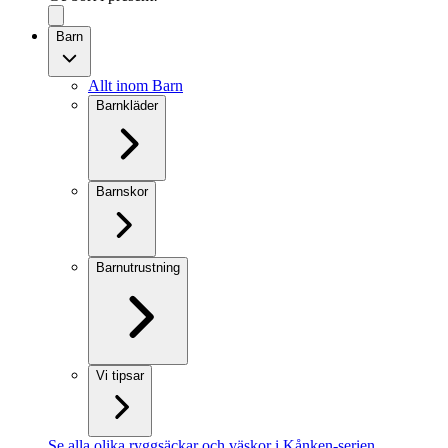
Barn
Allt inom Barn
Barnkläder
Barnskor
Barnutrustning
Vi tipsar
Se alla olika ryggsäckar och väskor i Kånken-serien