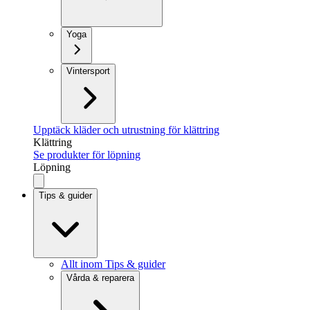
Yoga
Vintersport
Upptäck kläder och utrustning för klättring
Klättring
Se produkter för löpning
Löpning
Tips & guider
Allt inom Tips & guider
Vårda & reparera