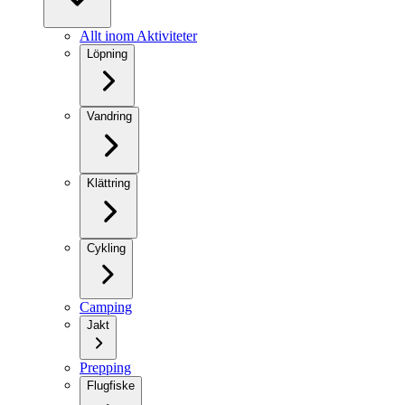
Allt inom Aktiviteter
Löpning
Vandring
Klättring
Cykling
Camping
Jakt
Prepping
Flugfiske