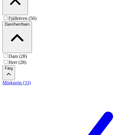
Fjällräven (56)
Dam/herr/barn
Dam (28)
Herr (28)
Färg
Mörkgrön (33)