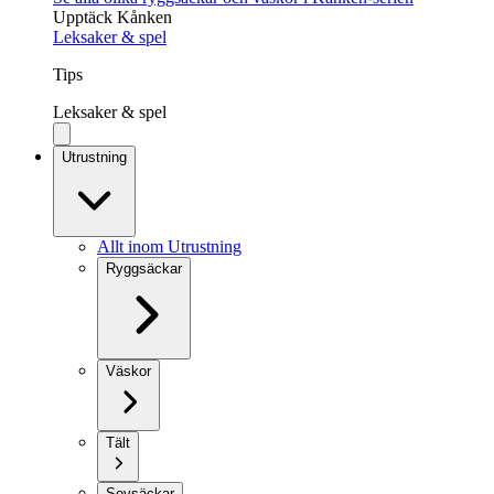
Upptäck Kånken
Leksaker & spel
Tips
Leksaker & spel
Utrustning
Allt inom Utrustning
Ryggsäckar
Väskor
Tält
Sovsäckar