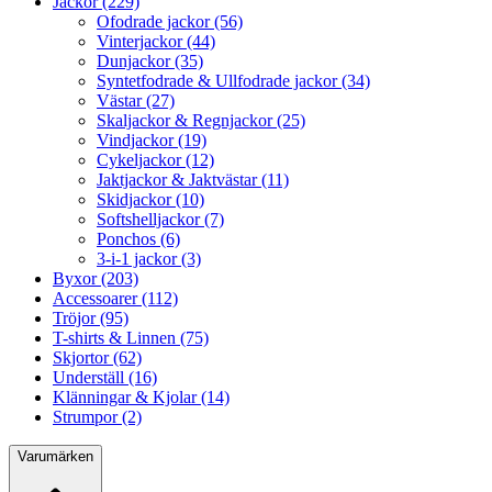
Jackor (229)
Ofodrade jackor (56)
Vinterjackor (44)
Dunjackor (35)
Syntetfodrade & Ullfodrade jackor (34)
Västar (27)
Skaljackor & Regnjackor (25)
Vindjackor (19)
Cykeljackor (12)
Jaktjackor & Jaktvästar (11)
Skidjackor (10)
Softshelljackor (7)
Ponchos (6)
3-i-1 jackor (3)
Byxor (203)
Accessoarer (112)
Tröjor (95)
T-shirts & Linnen (75)
Skjortor (62)
Underställ (16)
Klänningar & Kjolar (14)
Strumpor (2)
Varumärken