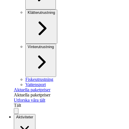
Klätterutrustning
Vinterutrustning
Fiskeutrustning
Vattensport
Aktuella paketpriser
Aktuella paketpriser
Utforska våra tält
Tält
Aktiviteter