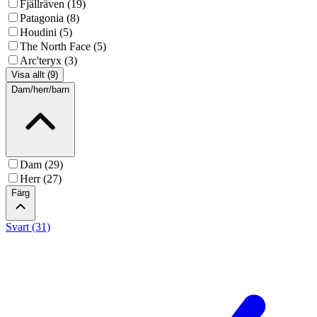
Fjällräven (19)
Patagonia (8)
Houdini (5)
The North Face (5)
Arc'teryx (3)
Visa allt (9)
Dam/herr/barn
Dam (29)
Herr (27)
Färg
Svart (31)