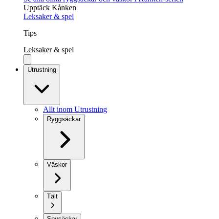
Upptäck Kånken
Leksaker & spel
Tips
Leksaker & spel
Utrustning
Allt inom Utrustning
Ryggsäckar
Väskor
Tält
Sovsäckar