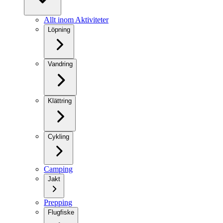
Allt inom Aktiviteter
Löpning
Vandring
Klättring
Cykling
Camping
Jakt
Prepping
Flugfiske