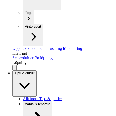
Yoga
Vintersport
Upptäck kläder och utrustning för klättring
Klättring
Se produkter för löpning
Löpning
Tips & guider
Allt inom Tips & guider
Vårda & reparera