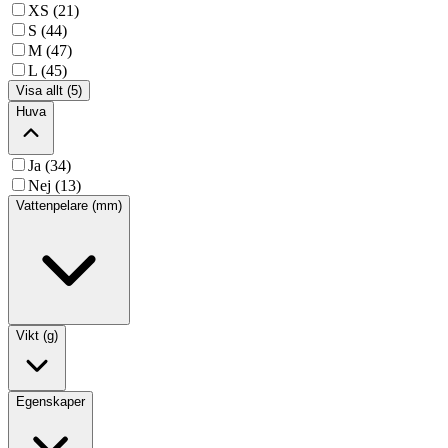
XS (21)
S (44)
M (47)
L (45)
Visa allt (5)
Huva
Ja (34)
Nej (13)
Vattenpelare (mm)
Vikt (g)
Egenskaper