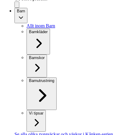
Barn
Allt inom Barn
Barnkläder
Barnskor
Barnutrustning
Vi tipsar
Se alla olika ryggsäckar och väskor i Kånken-serien