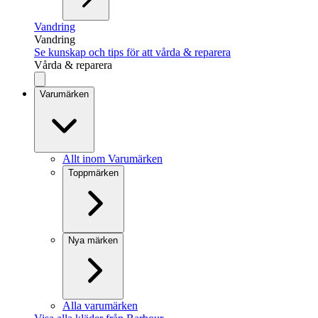
Vandring
Vandring
Se kunskap och tips för att vårda & reparera
Vårda & reparera
Varumärken
Allt inom Varumärken
Toppmärken
Nya märken
Alla varumärken