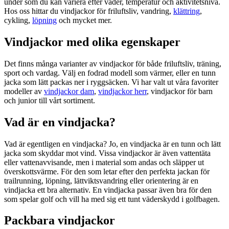
under som du kan variera efter väder, temperatur och aktivitetsnivå.
Hos oss hittar du vindjackor för friluftsliv, vandring,
klättring
,
cykling,
löpning
och mycket mer.
Vindjackor med olika egenskaper
Det finns många varianter av vindjackor för både friluftsliv, träning,
sport och vardag. Välj en fodrad modell som värmer, eller en tunn
jacka som lätt packas ner i ryggsäcken. Vi har valt ut våra favoriter
modeller av
vindjackor dam
,
vindjackor herr
, vindjackor för barn
och junior till vårt sortiment.
Vad är en vindjacka?
Vad är egentligen en vindjacka? Jo, en vindjacka är en tunn och lätt
jacka som skyddar mot vind. Vissa vindjackor är även vattentäta
eller vattenavvisande, men i material som andas och släpper ut
överskottsvärme. För den som letar efter den perfekta jackan för
trailrunning, löpning, lättviktsvandring eller orientering är en
vindjacka ett bra alternativ. En vindjacka passar även bra för den
som spelar golf och vill ha med sig ett tunt väderskydd i golfbagen.
Packbara vindjackor