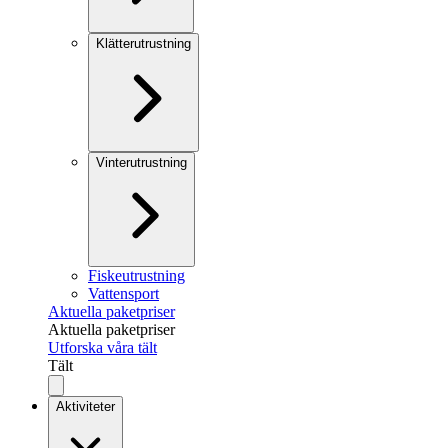
Klätterutrustning
Vinterutrustning
Fiskeutrustning
Vattensport
Aktuella paketpriser
Aktuella paketpriser
Utforska våra tält
Tält
Aktiviteter