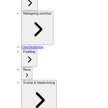
Matlagning utomhus
Fågelskådning
Paddling
Resa
Svamp & bärplockning