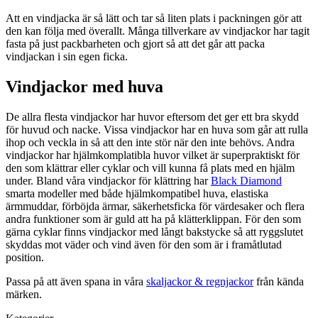
Att en vindjacka är så lätt och tar så liten plats i packningen gör att
den kan följa med överallt. Många tillverkare av vindjackor har tagit
fasta på just packbarheten och gjort så att det går att packa
vindjackan i sin egen ficka.
Vindjackor med huva
De allra flesta vindjackor har huvor eftersom det ger ett bra skydd
för huvud och nacke. Vissa vindjackor har en huva som går att rulla
ihop och veckla in så att den inte stör när den inte behövs. Andra
vindjackor har hjälmkomplatibla huvor vilket är superpraktiskt för
den som klättrar eller cyklar och vill kunna få plats med en hjälm
under. Bland våra vindjackor för klättring har
Black Diamond
smarta modeller med både hjälmkompatibel huva, elastiska
ärmmuddar, förböjda ärmar, säkerhetsficka för värdesaker och flera
andra funktioner som är guld att ha på klätterklippan. För den som
gärna cyklar finns vindjackor med långt bakstycke så att ryggslutet
skyddas mot väder och vind även för den som är i framåtlutad
position.
Passa på att även spana in våra
skaljackor & regnjackor
från kända
märken.