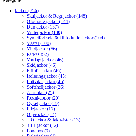
Kategorier
Jackor (756)
Skaljackor & Regnjackor (148)
Ofodrade jackor (144)
Dunjackor (137)
Vinterjackor (130)
Syntetfodrade & Ullfodrade jackor (104)
Västar (100)
Vindjackor (56)
Parkas (52)
Vardagsjackor (46)
Skidjackor (46)
Friluftsjackor (46)
Isoleringsjackor (45)
Lättviktsjackor (45)
Softshelljackor (26)
Anoraker (25)
Regnkappor (20)
Cykeljackor (19)
Pilejackor (17)
Oljerockar (14)
Jaktjackor & Jaktvästar (13)
3-i-1 jackor (12)
Ponchos (9)