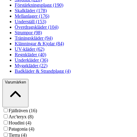
Förstärkningsplagg (190)
Skalkläder (178)
Mellanlager (176)
Underställ (153)
Överdragskläder (104)
Strumpor (98)
Träningskläder (94)
Klänningar & Kjolar (84)
UV-kläder (62)
Regnkläder (40)
Underkläder (36)
Myggkläder (22)
Badkläder & Strandplagg (4)
Varumärken
Fjällräven (16)
Arc'teryx (8)
Houdini (4)
Patagonia (4)
Tierra (4)