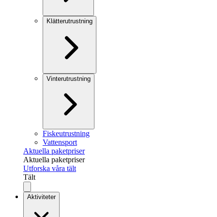
Klätterutrustning
Vinterutrustning
Fiskeutrustning
Vattensport
Aktuella paketpriser
Aktuella paketpriser
Utforska våra tält
Tält
Aktiviteter