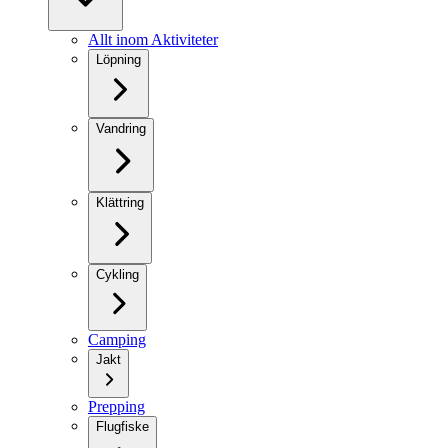
Allt inom Aktiviteter
Löpning
Vandring
Klättring
Cykling
Camping
Jakt
Prepping
Flugfiske