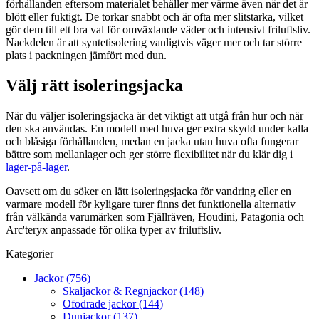
förhållanden eftersom materialet behåller mer värme även när det är
blött eller fuktigt. De torkar snabbt och är ofta mer slitstarka, vilket
gör dem till ett bra val för omväxlande väder och intensivt friluftsliv.
Nackdelen är att syntetisolering vanligtvis väger mer och tar större
plats i packningen jämfört med dun.
Välj rätt isoleringsjacka
När du väljer isoleringsjacka är det viktigt att utgå från hur och när
den ska användas. En modell med huva ger extra skydd under kalla
och blåsiga förhållanden, medan en jacka utan huva ofta fungerar
bättre som mellanlager och ger större flexibilitet när du klär dig i
lager-på-lager
.
Oavsett om du söker en lätt isoleringsjacka för vandring eller en
varmare modell för kyligare turer finns det funktionella alternativ
från välkända varumärken som Fjällräven, Houdini, Patagonia och
Arc'teryx anpassade för olika typer av friluftsliv.
Kategorier
Jackor (756)
Skaljackor & Regnjackor (148)
Ofodrade jackor (144)
Dunjackor (137)