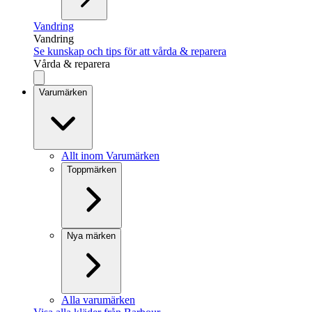
Vandring
Vandring
Se kunskap och tips för att vårda & reparera
Vårda & reparera
Varumärken
Allt inom Varumärken
Toppmärken
Nya märken
Alla varumärken