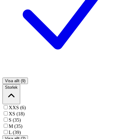
Visa allt (9)
Storlek
XXS (6)
XS (18)
S (35)
M (35)
L (39)
Visa allt (2)