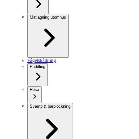
Matlagning utomhus
Fågelskådning
Paddling
Resa
Svamp & bärplockning