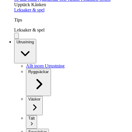
Upptäck Kånken
Leksaker & spel
Tips
Leksaker & spel
Utrustning
Allt inom Utrustning
Ryggsäckar
Väskor
Tält
Sovsäckar