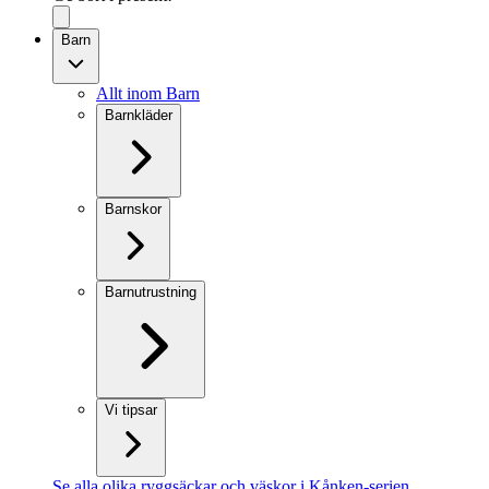
Barn
Allt inom Barn
Barnkläder
Barnskor
Barnutrustning
Vi tipsar
Se alla olika ryggsäckar och väskor i Kånken-serien