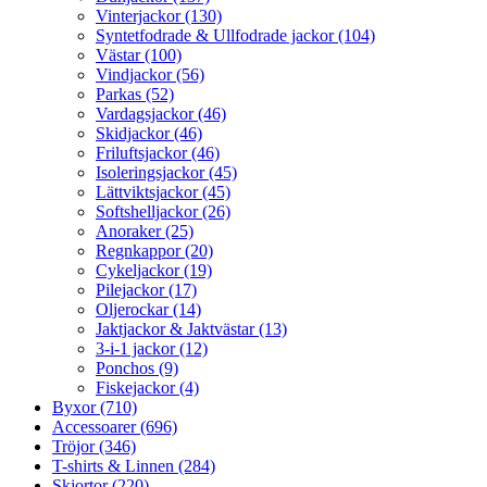
Vinterjackor (130)
Syntetfodrade & Ullfodrade jackor (104)
Västar (100)
Vindjackor (56)
Parkas (52)
Vardagsjackor (46)
Skidjackor (46)
Friluftsjackor (46)
Isoleringsjackor (45)
Lättviktsjackor (45)
Softshelljackor (26)
Anoraker (25)
Regnkappor (20)
Cykeljackor (19)
Pilejackor (17)
Oljerockar (14)
Jaktjackor & Jaktvästar (13)
3-i-1 jackor (12)
Ponchos (9)
Fiskejackor (4)
Byxor (710)
Accessoarer (696)
Tröjor (346)
T-shirts & Linnen (284)
Skjortor (220)