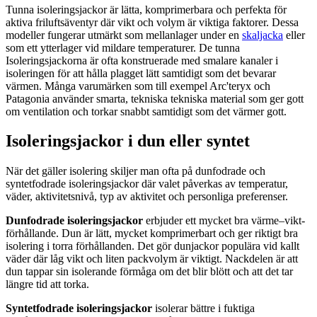
Tunna isoleringsjackor är lätta, komprimerbara och perfekta för
aktiva friluftsäventyr där vikt och volym är viktiga faktorer. Dessa
modeller fungerar utmärkt som mellanlager under en
skaljacka
eller
som ett ytterlager vid mildare temperaturer. De tunna
Isoleringsjackorna är ofta konstruerade med smalare kanaler i
isoleringen för att hålla plagget lätt samtidigt som det bevarar
värmen. Många varumärken som till exempel Arc'teryx och
Patagonia använder smarta, tekniska tekniska material som ger gott
om ventilation och torkar snabbt samtidigt som det värmer gott.
Isoleringsjackor i dun eller syntet
När det gäller isolering skiljer man ofta på dunfodrade och
syntetfodrade isoleringsjackor där valet påverkas av temperatur,
väder, aktivitetsnivå, typ av aktivitet och personliga preferenser.
Dunfodrade isoleringsjackor
erbjuder ett mycket bra värme–vikt-
förhållande. Dun är lätt, mycket komprimerbart och ger riktigt bra
isolering i torra förhållanden. Det gör dunjackor populära vid kallt
väder där låg vikt och liten packvolym är viktigt. Nackdelen är att
dun tappar sin isolerande förmåga om det blir blött och att det tar
längre tid att torka.
Syntetfodrade isoleringsjackor
isolerar bättre i fuktiga