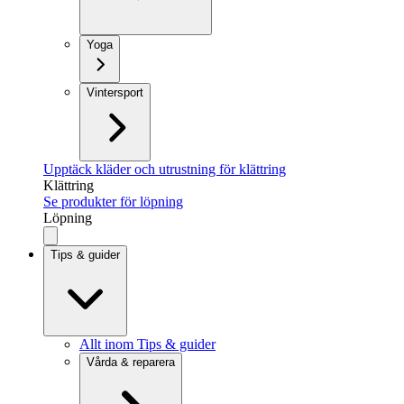
Yoga
Vintersport
Upptäck kläder och utrustning för klättring
Klättring
Se produkter för löpning
Löpning
Tips & guider
Allt inom Tips & guider
Vårda & reparera