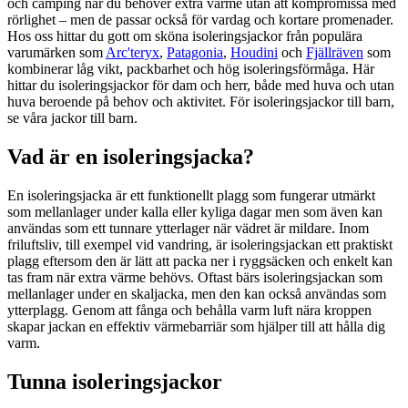
och camping när du behöver extra värme utan att kompromissa med
rörlighet – men de passar också för vardag och kortare promenader.
Hos oss hittar du gott om sköna isoleringsjackor från populära
varumärken som
Arc'teryx
,
Patagonia
,
Houdini
och
Fjällräven
som
kombinerar låg vikt, packbarhet och hög isoleringsförmåga. Här
hittar du isoleringsjackor för dam och herr, både med huva och utan
huva beroende på behov och aktivitet. För isoleringsjackor till barn,
se våra jackor till barn.
Vad är en isoleringsjacka?
En isoleringsjacka är ett funktionellt plagg som fungerar utmärkt
som mellanlager under kalla eller kyliga dagar men som även kan
användas som ett tunnare ytterlager när vädret är mildare. Inom
friluftsliv, till exempel vid vandring, är isoleringsjackan ett praktiskt
plagg eftersom den är lätt att packa ner i ryggsäcken och enkelt kan
tas fram när extra värme behövs. Oftast bärs isoleringsjackan som
mellanlager under en skaljacka, men den kan också användas som
ytterplagg. Genom att fånga och behålla varm luft nära kroppen
skapar jackan en effektiv värmebarriär som hjälper till att hålla dig
varm.
Tunna isoleringsjackor