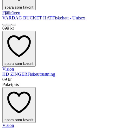
spara som favorit
Fjällräven
VARDAG BUCKET HAT
Fiskehatt - Unisex
699 kr
spara som favorit
Vision
HD ZINGER
Fiskeutrustning
69 kr
Paketpris
spara som favorit
Vision