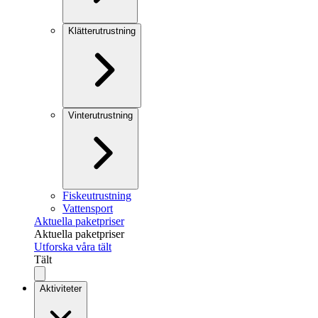
Klätterutrustning
Vinterutrustning
Fiskeutrustning
Vattensport
Aktuella paketpriser
Aktuella paketpriser
Utforska våra tält
Tält
Aktiviteter