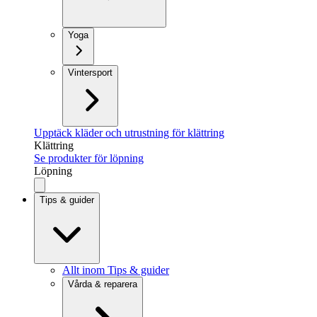
Yoga
Vintersport
Upptäck kläder och utrustning för klättring
Klättring
Se produkter för löpning
Löpning
Tips & guider
Allt inom Tips & guider
Vårda & reparera