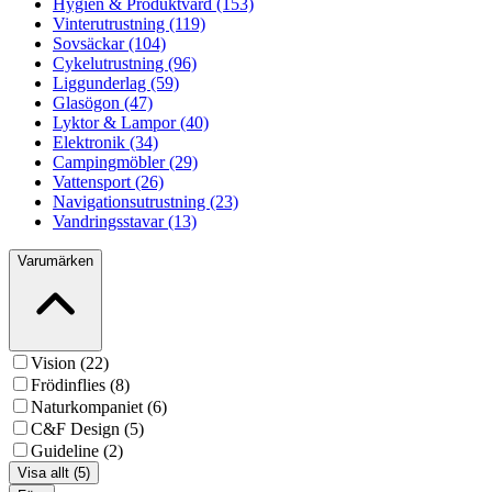
Hygien & Produktvård (153)
Vinterutrustning (119)
Sovsäckar (104)
Cykelutrustning (96)
Liggunderlag (59)
Glasögon (47)
Lyktor & Lampor (40)
Elektronik (34)
Campingmöbler (29)
Vattensport (26)
Navigationsutrustning (23)
Vandringsstavar (13)
Varumärken
Vision (22)
Frödinflies (8)
Naturkompaniet (6)
C&F Design (5)
Guideline (2)
Visa allt (5)