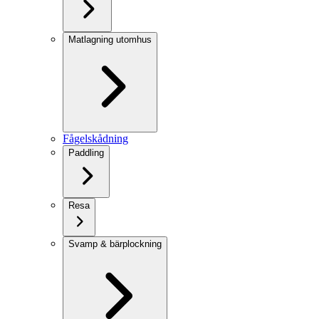
Matlagning utomhus
Fågelskådning
Paddling
Resa
Svamp & bärplockning