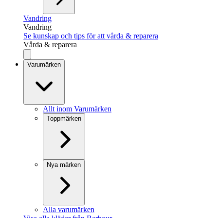
Vandring
Vandring
Se kunskap och tips för att vårda & reparera
Vårda & reparera
Varumärken
Allt inom Varumärken
Toppmärken
Nya märken
Alla varumärken