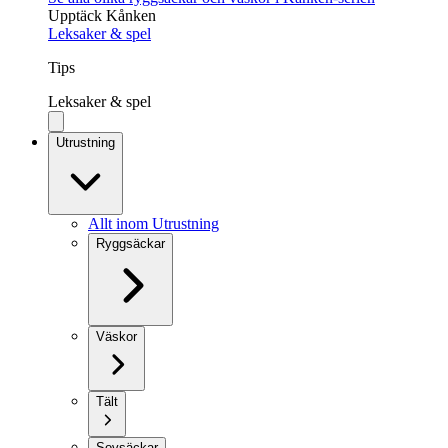
Upptäck Kånken
Leksaker & spel
Tips
Leksaker & spel
Utrustning
Allt inom Utrustning
Ryggsäckar
Väskor
Tält
Sovsäckar