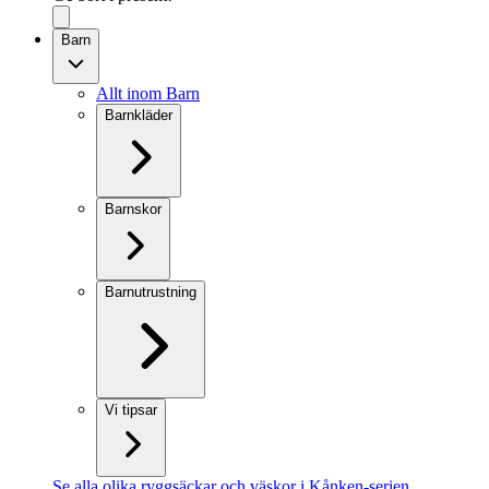
Barn
Allt inom Barn
Barnkläder
Barnskor
Barnutrustning
Vi tipsar
Se alla olika ryggsäckar och väskor i Kånken-serien