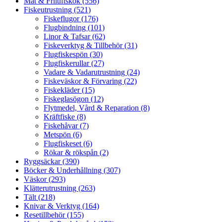
Mat & Friluftskök (556)
Fiskeutrustning (521)
Fiskeflugor (176)
Flugbindning (101)
Linor & Tafsar (62)
Fiskeverktyg & Tillbehör (31)
Flugfiskespön (30)
Flugfiskerullar (27)
Vadare & Vadarutrustning (24)
Fiskeväskor & Förvaring (22)
Fiskekläder (15)
Fiskeglasögon (12)
Flytmedel, Vård & Reparation (8)
Kräftfiske (8)
Fiskehåvar (7)
Metspön (6)
Flugfiskeset (6)
Rökar & rökspån (2)
Ryggsäckar (390)
Böcker & Underhållning (307)
Väskor (293)
Klätterutrustning (263)
Tält (218)
Knivar & Verktyg (164)
Resetillbehör (155)