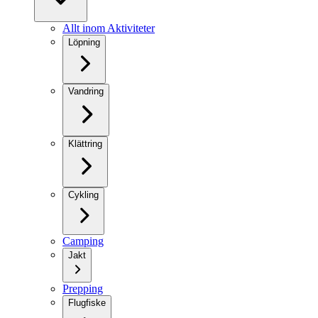
Allt inom Aktiviteter
Löpning
Vandring
Klättring
Cykling
Camping
Jakt
Prepping
Flugfiske