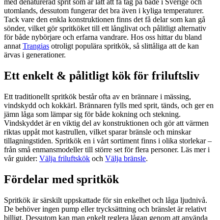
med denaturerad sprit som är lätt att få tag på både i Sverige och
utomlands, dessutom fungerar det bra även i kyliga temperaturer.
Tack vare den enkla konstruktionen finns det få delar som kan gå
sönder, vilket gör spritköket till ett långlivat och pålitligt alternativ
för både nybörjare och erfarna vandrare. Hos oss hittar du bland
annat
Trangias
otroligt populära spritkök, så slittåliga att de kan
ärvas i generationer.
Ett enkelt & pålitligt kök för friluftsliv
Ett traditionellt spritkök består ofta av en brännare i mässing,
vindskydd och kokkärl. Brännaren fylls med sprit, tänds, och ger en
jämn låga som lämpar sig för både kokning och stekning.
Vindskyddet är en viktig del av konstruktionen och gör att värmen
riktas uppåt mot kastrullen, vilket sparar bränsle och minskar
tillagningstiden. Spritkök en i vårt sortiment finns i olika storlekar –
från små enmansmodeller till större set för flera personer. Läs mer i
vår guider:
Välja friluftskök
och
Välja bränsle
.
Fördelar med spritkök
Spritkök är särskilt uppskattade för sin enkelhet och låga ljudnivå.
De behöver ingen pump eller trycksättning och bränslet är relativt
billigt. Dessutom kan man enkelt reglera lågan genom att använda