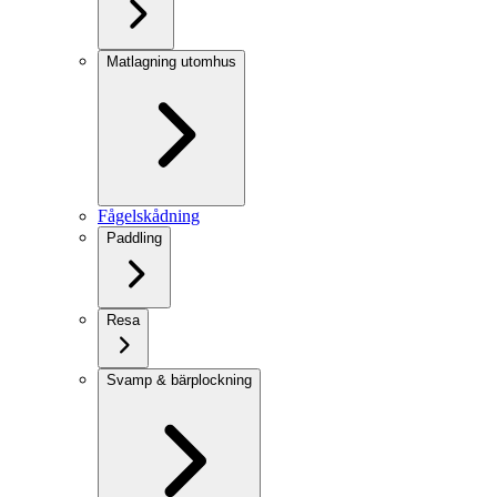
Matlagning utomhus
Fågelskådning
Paddling
Resa
Svamp & bärplockning