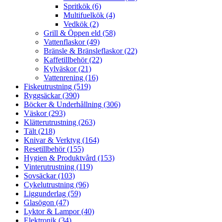
Spritkök (6)
Multifuelkök (4)
Vedkök (2)
Grill & Öppen eld (58)
Vattenflaskor (49)
Bränsle & Bränsleflaskor (22)
Kaffetillbehör (22)
Kylväskor (21)
Vattenrening (16)
Fiskeutrustning (519)
Ryggsäckar (390)
Böcker & Underhållning (306)
Väskor (293)
Klätterutrustning (263)
Tält (218)
Knivar & Verktyg (164)
Resetillbehör (155)
Hygien & Produktvård (153)
Vinterutrustning (119)
Sovsäckar (103)
Cykelutrustning (96)
Liggunderlag (59)
Glasögon (47)
Lyktor & Lampor (40)
Elektronik (34)