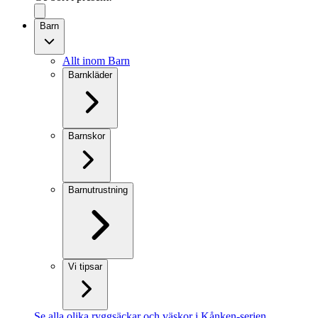
Barn
Allt inom Barn
Barnkläder
Barnskor
Barnutrustning
Vi tipsar
Se alla olika ryggsäckar och väskor i Kånken-serien