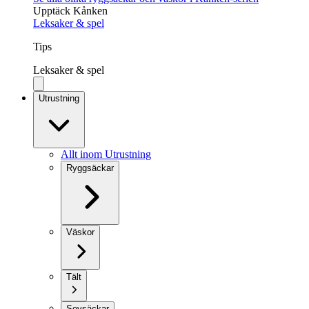
Upptäck Kånken
Leksaker & spel
Tips
Leksaker & spel
Utrustning
Allt inom Utrustning
Ryggsäckar
Väskor
Tält
Sovsäckar