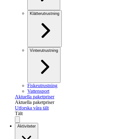
Klätterutrustning
Vinterutrustning
Fiskeutrustning
Vattensport
Aktuella paketpriser
Aktuella paketpriser
Utforska våra tält
Tält
Aktiviteter