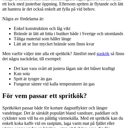
ett lock med justerbar öppning. Eftersom spriten är flytande och lätt
att hantera är det också enkelt att fylla på vid behov.
Några av fördelarna är:
Enkel konstruktion och låg vikt
Bränsle är lätt att hitta i butiker både i Sverige och utomlands
Tåliga material som håller länge
Lätt att se hur mycket bränsle som finns kvar
Men varför väljer inte alla ett spritkök? Jämfört med
gaskök
så finns
det några nackdelar, till exempel:
Det kan vara svårt att justera lågan när det blåser kraftigt
Kan sota
Sprit är tyngre än gas
Fungerar sämre vid kalla temperaturer än gas
För vem passar ett spritkök?
Spritköket passar både för kortare dagsutflykter och längre
vandringar. Det är särskilt populärt bland vandrare, paddlare och
cyklister som vill ha en pålitlig värmekälla. Med ett spritkök kan du
enkelt koka kaffe vid en rastplats, laga varm mat på fjället eller