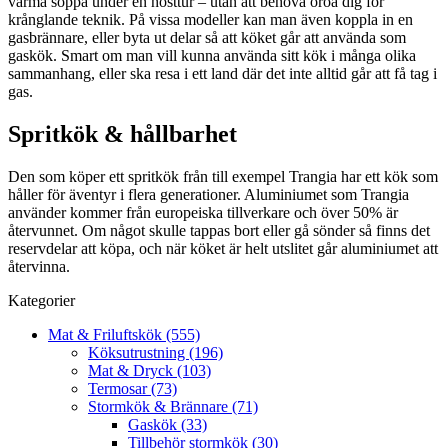
värma soppa under en hösttur – utan att behöva oroa dig för
krånglande teknik. På vissa modeller kan man även koppla in en
gasbrännare, eller byta ut delar så att köket går att använda som
gaskök. Smart om man vill kunna använda sitt kök i många olika
sammanhang, eller ska resa i ett land där det inte alltid går att få tag i
gas.
Spritkök & hållbarhet
Den som köper ett spritkök från till exempel Trangia har ett kök som
håller för äventyr i flera generationer. Aluminiumet som Trangia
använder kommer från europeiska tillverkare och över 50% är
återvunnet. Om något skulle tappas bort eller gå sönder så finns det
reservdelar att köpa, och när köket är helt utslitet går aluminiumet att
återvinna.
Kategorier
Mat & Friluftskök (555)
Köksutrustning (196)
Mat & Dryck (103)
Termosar (73)
Stormkök & Brännare (71)
Gaskök (33)
Tillbehör stormkök (30)