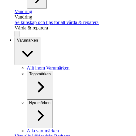
Vandring
Vandring
Se kunskap och tips för att vårda & reparera
Vårda & reparera
Varumärken
Allt inom Varumärken
Toppmärken
Nya märken
Alla varumärken