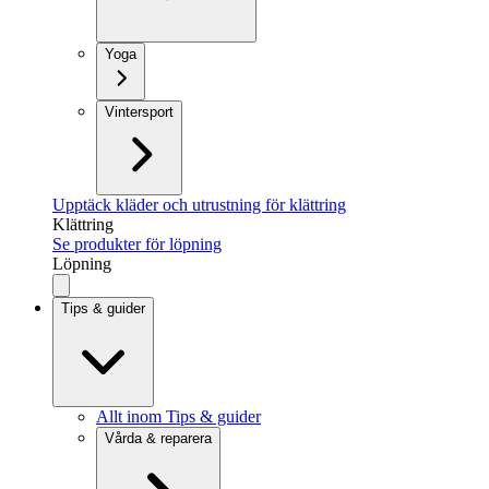
Yoga
Vintersport
Upptäck kläder och utrustning för klättring
Klättring
Se produkter för löpning
Löpning
Tips & guider
Allt inom Tips & guider
Vårda & reparera