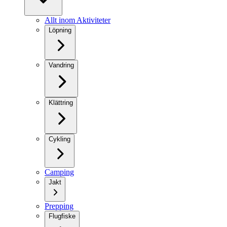
Allt inom Aktiviteter
Löpning
Vandring
Klättring
Cykling
Camping
Jakt
Prepping
Flugfiske