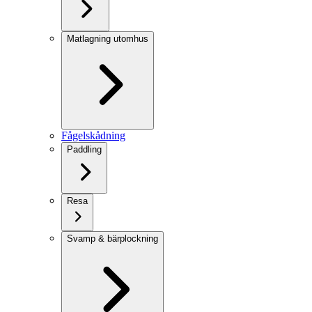
Matlagning utomhus
Fågelskådning
Paddling
Resa
Svamp & bärplockning