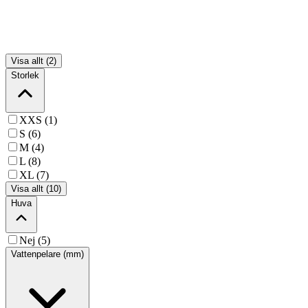
Visa allt (2)
Storlek
XXS (1)
S (6)
M (4)
L (8)
XL (7)
Visa allt (10)
Huva
Nej (5)
Vattenpelare (mm)