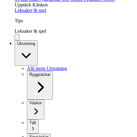
Upptäck Kånken
Leksaker & spel
Tips
Leksaker & spel
Utrustning
Allt inom Utrustning
Ryggsäckar
Väskor
Tält
Sovsäckar