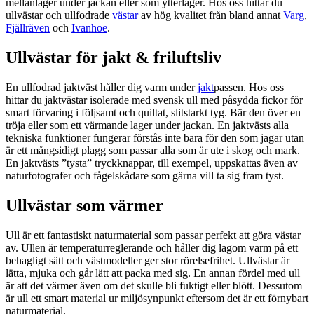
mellanlager under jackan eller som ytterlager. Hos oss hittar du
ullvästar och ullfodrade
västar
av hög kvalitet från bland annat
Varg
,
Fjällräven
och
Ivanhoe
.
Ullvästar för jakt & friluftsliv
En ullfodrad jaktväst håller dig varm under
jakt
passen. Hos oss
hittar du jaktvästar isolerade med svensk ull med påsydda fickor för
smart förvaring i följsamt och quiltat, slitstarkt tyg. Bär den över en
tröja eller som ett värmande lager under jackan. En jaktvästs alla
tekniska funktioner fungerar förstås inte bara för den som jagar utan
är ett mångsidigt plagg som passar alla som är ute i skog och mark.
En jaktvästs ”tysta” tryckknappar, till exempel, uppskattas även av
naturfotografer och fågelskådare som gärna vill ta sig fram tyst.
Ullvästar som värmer
Ull är ett fantastiskt naturmaterial som passar perfekt att göra västar
av. Ullen är temperaturreglerande och håller dig lagom varm på ett
behagligt sätt och västmodeller ger stor rörelsefrihet. Ullvästar är
lätta, mjuka och går lätt att packa med sig. En annan fördel med ull
är att det värmer även om det skulle bli fuktigt eller blött. Dessutom
är ull ett smart material ur miljösynpunkt eftersom det är ett förnybart
naturmaterial.