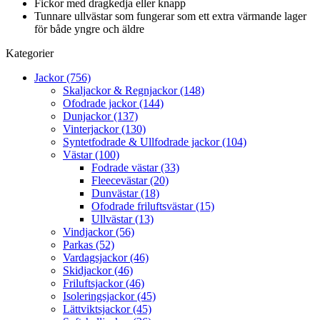
Fickor med dragkedja eller knapp
Tunnare ullvästar som fungerar som ett extra värmande lager
för både yngre och äldre
Kategorier
Jackor (756)
Skaljackor & Regnjackor (148)
Ofodrade jackor (144)
Dunjackor (137)
Vinterjackor (130)
Syntetfodrade & Ullfodrade jackor (104)
Västar (100)
Fodrade västar (33)
Fleecevästar (20)
Dunvästar (18)
Ofodrade friluftsvästar (15)
Ullvästar (13)
Vindjackor (56)
Parkas (52)
Vardagsjackor (46)
Skidjackor (46)
Friluftsjackor (46)
Isoleringsjackor (45)
Lättviktsjackor (45)