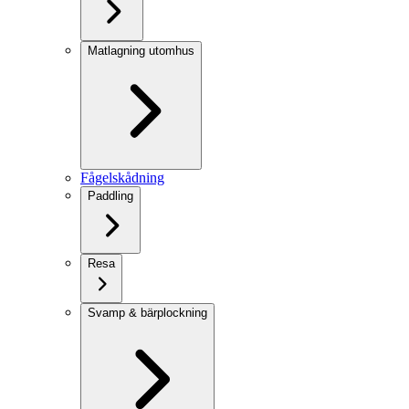
Matlagning utomhus
Fågelskådning
Paddling
Resa
Svamp & bärplockning