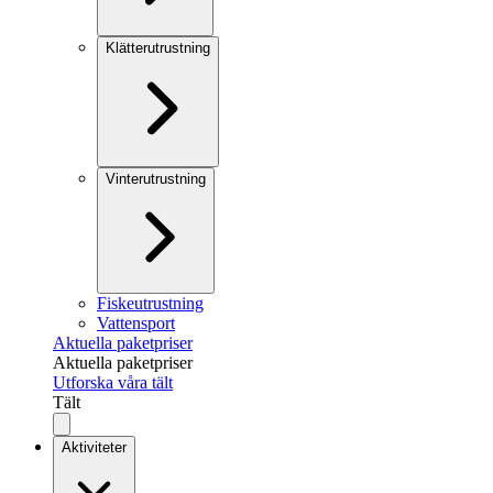
Klätterutrustning
Vinterutrustning
Fiskeutrustning
Vattensport
Aktuella paketpriser
Aktuella paketpriser
Utforska våra tält
Tält
Aktiviteter