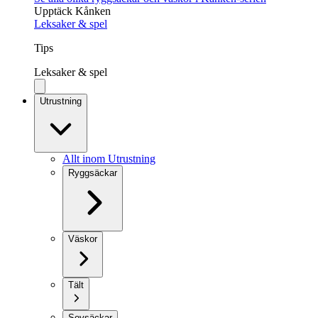
Upptäck Kånken
Leksaker & spel
Tips
Leksaker & spel
Utrustning
Allt inom Utrustning
Ryggsäckar
Väskor
Tält
Sovsäckar