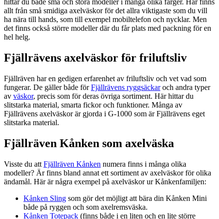
hittar du både små och stora modeller i många olika färger. Här finns
allt från små smidiga axelväskor för det allra viktigaste som du vill
ha nära till hands, som till exempel mobiltelefon och nycklar. Men
det finns också större modeller där du får plats med packning för en
hel helg.
Fjällrävens axelväskor för friluftsliv
Fjällräven har en gedigen erfarenhet av friluftsliv och vet vad som
fungerar. De gäller både för
Fjällrävens ryggsäckar
och andra typer
av
väskor
, precis som för deras övriga sortiment. Här hittar du
slitstarka material, smarta fickor och funktioner. Många av
Fjällrävens axelväskor är gjorda i G-1000 som är Fjällrävens eget
slitstarka material.
Fjällräven Kånken som axelväska
Visste du att
Fjällräven Kånken
numera finns i många olika
modeller? Är finns bland annat ett sortiment av axelväskor för olika
ändamål. Här är några exempel på axelväskor ur Kånkenfamiljen:
Kånken Sling
som gör det möjligt att bära din Kånken Mini
både på ryggen och som axelremsväska.
Kånken Totepack
(finns både i en liten och en lite större