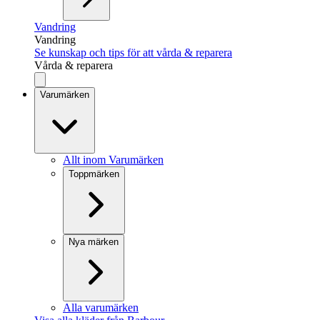
Vandring
Vandring
Se kunskap och tips för att vårda & reparera
Vårda & reparera
Varumärken
Allt inom Varumärken
Toppmärken
Nya märken
Alla varumärken