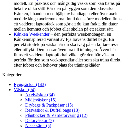
modell. En praktisk och mångsidig väska som kan bäras på
hela tre olika sätt! Bär den på ryggen som den klassiska
Kånken, i handen med hjälp av handtagen eller över axeln
med de långa axelremmarna. Inuti den större modellen finns
ett vadderat laptopfack som gör att du kan frakta din dator
mellan hemmet och jobbet eller skolan på ett säkert sätt.
Kånken Weekender
– den perfekta weekendbagen, en
Kånkeninspirerad variant av Fjällrävens duffel bags. En
perfekt storlek på väska när du ska iväg på en kortare resa
eller utflykt. Den passar även bra till träningen. Även här
finns ett vadderat laptopfodral vilket gör den här väskan
perfekt för den som veckopendlar eller som ska träna direkt
efter jobbet och behöver plats för träningskläder.
Kategorier
Ryggsäckar (143)
Väskor (94)
Axelväskor (34)
Midjeväskor (15)
Drybags & Packpåsar (15)
Resväskor & Duffel bags (13)
Plånböcker & Värdeförvaring (12)
Datorväskor (7)
Necessärer (5)