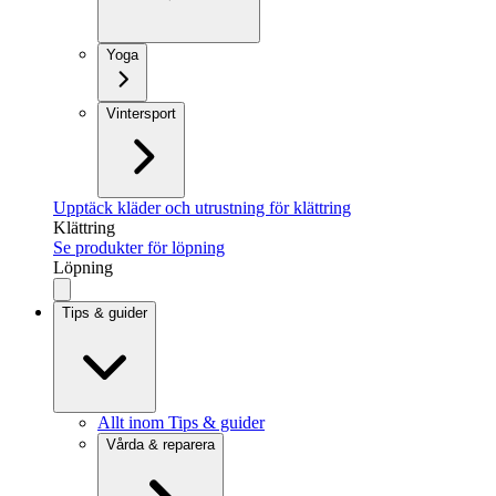
Yoga
Vintersport
Upptäck kläder och utrustning för klättring
Klättring
Se produkter för löpning
Löpning
Tips & guider
Allt inom Tips & guider
Vårda & reparera