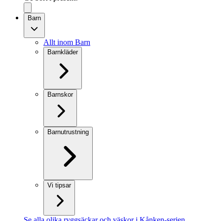
Barn
Allt inom Barn
Barnkläder
Barnskor
Barnutrustning
Vi tipsar
Se alla olika ryggsäckar och väskor i Kånken-serien