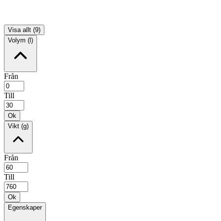
Visa allt (9)
Volym (l)
Från
Till
Ok
Vikt (g)
Från
Till
Ok
Egenskaper