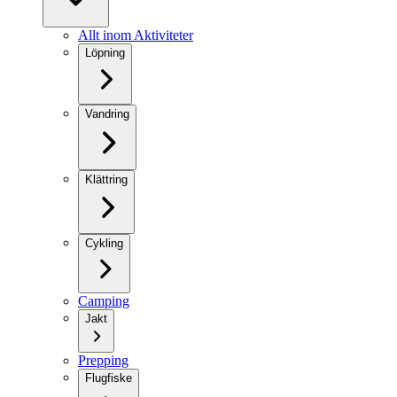
Allt inom Aktiviteter
Löpning
Vandring
Klättring
Cykling
Camping
Jakt
Prepping
Flugfiske