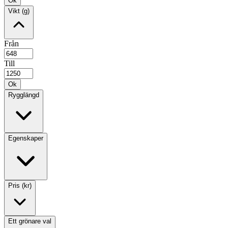
Ok
Vikt (g)
Från
Till
Ok
Rygglängd
Egenskaper
Pris (kr)
Ett grönare val