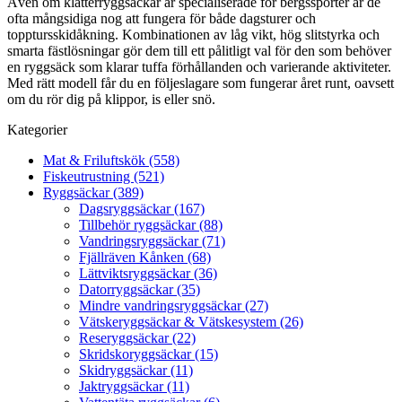
Även om klätterryggsäckar är specialiserade för bergssporter är de
ofta mångsidiga nog att fungera för både dagsturer och
topptursskidåkning. Kombinationen av låg vikt, hög slitstyrka och
smarta fästlösningar gör dem till ett pålitligt val för den som behöver
en ryggsäck som klarar tuffa förhållanden och varierande aktiviteter.
Med rätt modell får du en följeslagare som fungerar året runt, oavsett
om du rör dig på klippor, is eller snö.
Kategorier
Mat & Friluftskök (558)
Fiskeutrustning (521)
Ryggsäckar (389)
Dagsryggsäckar (167)
Tillbehör ryggsäckar (88)
Vandringsryggsäckar (71)
Fjällräven Kånken (68)
Lättviktsryggsäckar (36)
Datorryggsäckar (35)
Mindre vandringsryggsäckar (27)
Vätskeryggsäckar & Vätskesystem (26)
Reseryggsäckar (22)
Skridskoryggsäckar (15)
Skidryggsäckar (11)
Jaktryggsäckar (11)