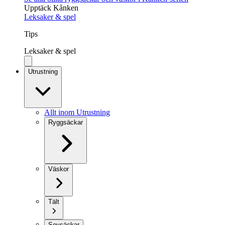
Upptäck Kånken
Leksaker & spel
Tips
Leksaker & spel
Utrustning
Allt inom Utrustning
Ryggsäckar
Väskor
Tält
Sovsäckar