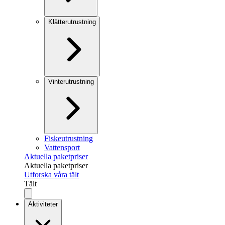
Klätterutrustning
Vinterutrustning
Fiskeutrustning
Vattensport
Aktuella paketpriser
Aktuella paketpriser
Utforska våra tält
Tält
Aktiviteter