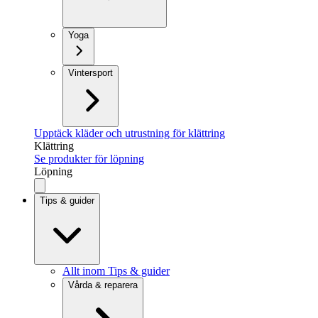
Yoga
Vintersport
Upptäck kläder och utrustning för klättring
Klättring
Se produkter för löpning
Löpning
Tips & guider
Allt inom Tips & guider
Vårda & reparera