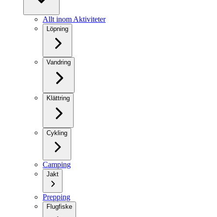
Allt inom Aktiviteter
Löpning
Vandring
Klättring
Cykling
Camping
Jakt
Prepping
Flugfiske