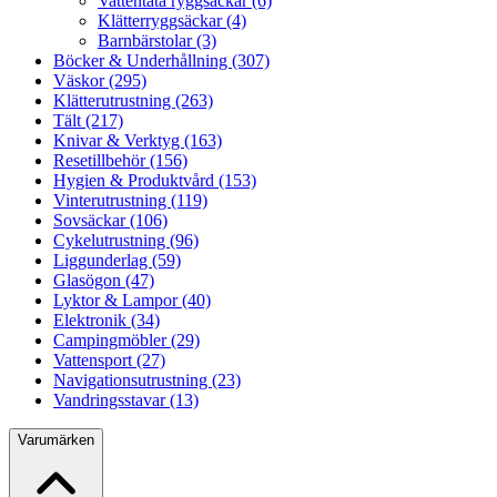
Vattentäta ryggsäckar (6)
Klätterryggsäckar (4)
Barnbärstolar (3)
Böcker & Underhållning (307)
Väskor (295)
Klätterutrustning (263)
Tält (217)
Knivar & Verktyg (163)
Resetillbehör (156)
Hygien & Produktvård (153)
Vinterutrustning (119)
Sovsäckar (106)
Cykelutrustning (96)
Liggunderlag (59)
Glasögon (47)
Lyktor & Lampor (40)
Elektronik (34)
Campingmöbler (29)
Vattensport (27)
Navigationsutrustning (23)
Vandringsstavar (13)
Varumärken