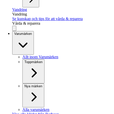
Vandring
Vandring
Se kunskap och tips för att vårda & reparera
Vårda & reparera
Varumärken
Allt inom Varumärken
Toppmärken
Nya märken
Alla varumärken