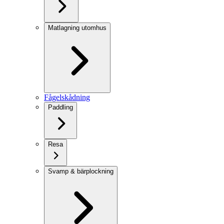
Matlagning utomhus
Fågelskådning
Paddling
Resa
Svamp & bärplockning