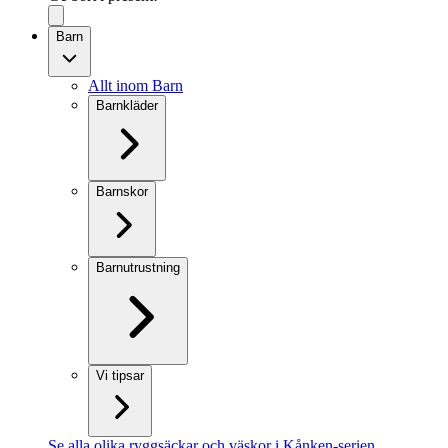
Barn
Allt inom Barn
Barnkläder
Barnskor
Barnutrustning
Vi tipsar
Se alla olika ryggsäckar och väskor i Kånken-serien