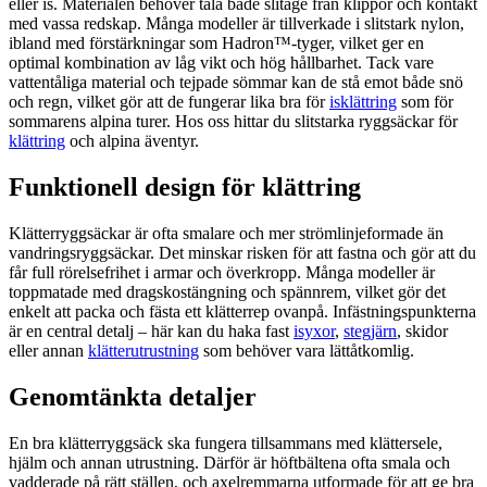
eller is. Materialen behöver tåla både slitage från klippor och kontakt
med vassa redskap. Många modeller är tillverkade i slitstark nylon,
ibland med förstärkningar som Hadron™-tyger, vilket ger en
optimal kombination av låg vikt och hög hållbarhet. Tack vare
vattentåliga material och tejpade sömmar kan de stå emot både snö
och regn, vilket gör att de fungerar lika bra för
isklättring
som för
sommarens alpina turer. Hos oss hittar du slitstarka ryggsäckar för
klättring
och alpina äventyr.
Funktionell design för klättring
Klätterryggsäckar är ofta smalare och mer strömlinjeformade än
vandringsryggsäckar. Det minskar risken för att fastna och gör att du
får full rörelsefrihet i armar och överkropp. Många modeller är
toppmatade med dragskostängning och spännrem, vilket gör det
enkelt att packa och fästa ett klätterrep ovanpå. Infästningspunkterna
är en central detalj – här kan du haka fast
isyxor
,
stegjärn
, skidor
eller annan
klätterutrustning
som behöver vara lättåtkomlig.
Genomtänkta detaljer
En bra klätterryggsäck ska fungera tillsammans med klättersele,
hjälm och annan utrustning. Därför är höftbältena ofta smala och
vadderade på rätt ställen, och axelremmarna utformade för att ge bra