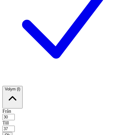
Volym (l)
Från
Till