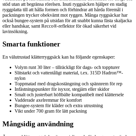
stöd utan att begränsa rörelsen. Inuti ryggsäcken hjälper en stadig
ryggplatta till att hålla formen och förhindrar att hårda föremål i
packningen trycker obekvämt mot ryggen. Många ryggsäckar har
också bungee-system på utsidan för att snabbt kunna fästa skaljacka
eller handskar, samt Recco®-reflektor för ökad säkerhet vid
lavinsökning.
Smarta funktioner
En välutrustad klätterryggsäck kan ha följande egenskaper:
Volym runt 30 liter – tillräckligt för dags- och toppturer
Slitstarkt och vattentåligt material, t.ex. 315D Hadron™-
nylon
Toppmatad med dragskostängning och spännrem för rep
Infästningspunkter för isyxor, stegjärn eller skidor
Smalt och justerbart höftbälte kompatibelt med klättersele
Vadderade axelremmar för komfort
Bungee-system för kläder och extra utrustning
Vikt under 700 gram för lätt packning
Mångsidig användning